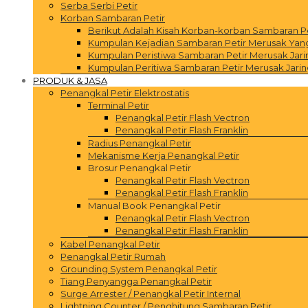
Serba Serbi Petir
Korban Sambaran Petir
Berikut Adalah Kisah Korban-korban Sambaran P
Kumpulan Kejadian Sambaran Petir Merusak Yang 
Kumpulan Peristiwa Sambaran Petir Merusak Jar
Kumpulan Peritiwa Sambaran Petir Merusak Jarin
PRODUK & JASA
Penangkal Petir Elektrostatis
Terminal Petir
Penangkal Petir Flash Vectron
Penangkal Petir Flash Franklin
Radius Penangkal Petir
Mekanisme Kerja Penangkal Petir
Brosur Penangkal Petir
Penangkal Petir Flash Vectron
Penangkal Petir Flash Franklin
Manual Book Penangkal Petir
Penangkal Petir Flash Vectron
Penangkal Petir Flash Franklin
Kabel Penangkal Petir
Penangkal Petir Rumah
Grounding System Penangkal Petir
Tiang Penyangga Penangkal Petir
Surge Arrester / Penangkal Petir Internal
Lightning Counter / Penghitung Sambaran Petir