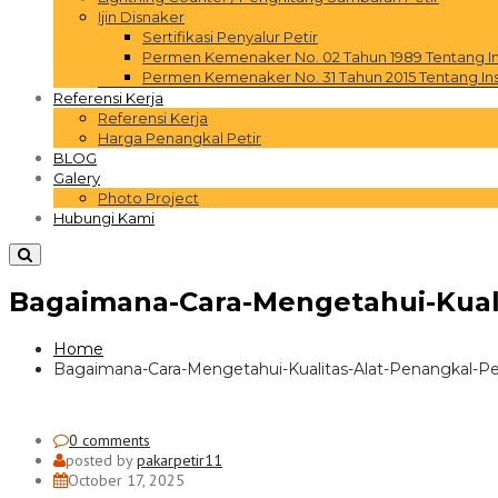
Ijin Disnaker
Sertifikasi Penyalur Petir
Permen Kemenaker No. 02 Tahun 1989 Tentang Inst
Permen Kemenaker No. 31 Tahun 2015 Tentang Inst
Referensi Kerja
Referensi Kerja
Harga Penangkal Petir
BLOG
Galery
Photo Project
Hubungi Kami
Bagaimana-Cara-Mengetahui-Kual
Home
Bagaimana-Cara-Mengetahui-Kualitas-Alat-Penangkal-P
0 comments
posted by
pakarpetir11
October 17, 2025