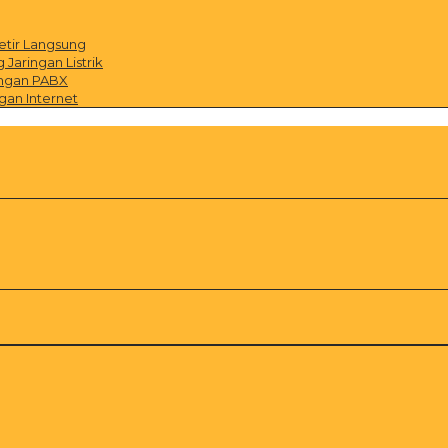
etir Langsung
Jaringan Listrik
ingan PABX
gan Internet