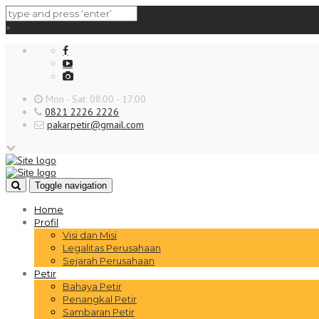
×
Mon - Sat: 08:00 - 17:00
0821 2226 2226
pakarpetir@gmail.com
Toggle navigation
Home
Profil
Visi dan Misi
Legalitas Perusahaan
Sejarah Perusahaan
Petir
Bahaya Petir
Penangkal Petir
Sambaran Petir