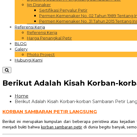
Ijin Disnaker
Sertifikasi Penyalur Petir
Permen Kemenaker No. 02 Tahun 1989 Tentang Inst
Permen Kemenaker No. 31 Tahun 2015 Tentang Inst
Referensi Kerja
Referensi Kerja
Harga Penangkal Petir
BLOG
Galery
Photo Project
Hubungi Kami
Berikut Adalah Kisah Korban-kor
Home
Berikut Adalah Kisah Korban-korban Sambaran Petir Lan
KORBAN SAMBARAN PETIR LANGSUNG
Berikut ini merupakan kumpulan dari beberapa peristiwa atau kejadia
menjadi bukti bahwa
korban sambaran petir
di dunia begitu banyak, semo