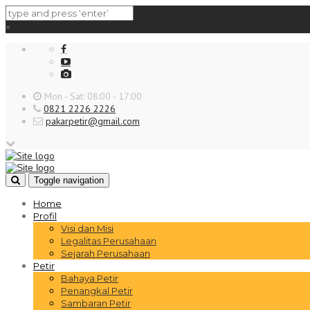
×
Mon - Sat: 08:00 - 17:00
0821 2226 2226
pakarpetir@gmail.com
Toggle navigation
Home
Profil
Visi dan Misi
Legalitas Perusahaan
Sejarah Perusahaan
Petir
Bahaya Petir
Penangkal Petir
Sambaran Petir