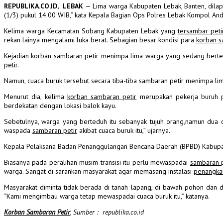
REPUBLIKA.CO.ID, LEBAK
— Lima warga Kabupaten Lebak, Banten, dila
(1/3) pukul 14.00 WIB,” kata Kepala Bagian Ops Polres Lebak Kompol And
Kelima warga Kecamatan Sobang Kabupaten Lebak yang
tersambar peti
rekan lainya mengalami luka berat.
Sebagian besar kondisi para
korban s
Kejadian
korban sambaran petir
menimpa lima warga yang sedang berteduh
petir
.
Namun, cuaca buruk tersebut secara tiba-tiba sambaran petir menimpa l
Menurut dia, kelima
korban sambaran petir
merupakan pekerja buruh p
berdekatan dengan lokasi balok kayu.
Sebetulnya, warga yang berteduh itu sebanyak tujuh orang,namun dua
waspada
sambaran petir
akibat cuaca buruk itu,” ujarnya.
Kepala Pelaksana Badan Penanggulangan Bencana Daerah (BPBD) Kabup
Biasanya pada peralihan musim transisi itu perlu mewaspadai
sambaran p
warga. Sangat di sarankan masyarakat agar memasang instalasi
penangkal
Masyarakat diminta tidak berada di tanah lapang, di bawah pohon dan d
“Kami mengimbau warga tetap mewaspadai cuaca buruk itu,” katanya.
Korban Sambaran Petir
, Sumber : republika.co.id