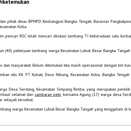
Diketemukan
an pihak dinas BPMPD Kesbangpol Bangka Tengah, Basarnas Pangkalpinang
Kecamatan Koba.
pencari RSC telah mencari dilokasi tambang TI keberadaan satu korba
askun (40) pekerjaan tambang warga Kecamatan Lubuk Besar Bangka Tangah
as dan masyarakat. Belum ditemukan kita masih operasional dengan tim bas
Bemban eks KK PT Kobati, Desa Nibung, Kecamatan Koba, Bangka Tengah
 warga Desa Serdang, Kecamatan Simpang Rimba, yang merupakan pemilik
rhasil selamat dari
sambaran petir
bernama Agung (17) warga desa Serda
ar wilayah tersebut.
tambang warga Kecamatan Lubuk Besar Bangka Tangah yang tenggelam di k