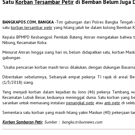
Satu
Korban Tersambar Petir
di Bemban Belum Juga 
BANGKAPOS.COM, BANGKA
-Tim gabungan dari Polres Bangka Tengah d
satu
korban tersambar petir
yang hilang jatuh ke dalam kolong Bemban 
Kepala BPMPD Kesbangpol Pemkab Bateng Amran mengatakan bahwa tim 
Nibung, Kecamatan Koba.
Menurut Amran hingga siang hari ini, belum didapatkan satu, korban M
gabungan.
“Usaha pencarian korban masih terus dilakukan, dengan dukungan Basarn
Diberitakan sebelumnya, Sebanyak empat pekerja TI rajuk di areal 
(1/3/2018) siang.
Yang menjadi korban dalam kejadian itu Jono (46) pekerja Tambang,
Kecamatan Lubuk Besar, keduanya meninggal dunia.
Satu korban yang be
sarankan untuk memasang instalasi
penangkal petir
atau
anti petir
di sekit
Sementara satu korban yang masih hilang yakni Maskun (40) pekerjaan 
Korban Sambaran Petir
, Sumber : bangka.tribunnews.com