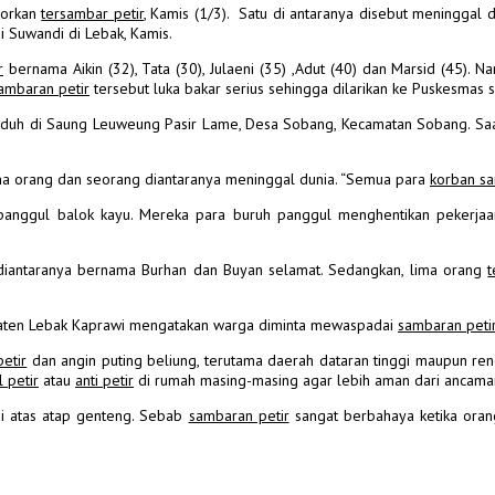
porkan
tersambar petir
, Kamis (1/3). Satu di antaranya disebut meninggal d
i Suwandi di Lebak, Kamis.
r
bernama Aikin (32), Tata (30), Julaeni (35) ,Adut (40) dan Marsid (45). N
ambaran petir
tersebut luka bakar serius sehingga dilarikan ke Puskesmas 
 di Saung Leuweung Pasir Lame, Desa Sobang, Kecamatan Sobang. Saat itu
ima orang dan seorang diantaranya meninggal dunia. “Semua para
korban sa
anggul balok kayu. Mereka para buruh panggul menghentikan pekerjaan
 diantaranya bernama Burhan dan Buyan selamat. Sedangkan, lima orang
t
aten Lebak Kaprawi mengatakan warga diminta mewaspadai
sambaran peti
etir
dan angin puting beliung, terutama daerah dataran tinggi maupun re
 petir
atau
anti petir
di rumah masing-masing agar lebih aman dari ancam
i atas atap genteng.
Sebab
sambaran petir
sangat berbahaya ketika oran