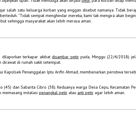
dijanjikan upah. Tidak menduga akan terjadi
petir
, para korban tetap mem
ujar salah satu keluarga korban yang enggan disebut namanya.
Tidak bera
berteduh.
“Tidak sempat menghindar mereka, kami tak mengira akan begini
sebut sehingga masyarakat akan lebih merasa aman.
dilaporkan terkapar akibat
disambar petir
pada, Minggu (22/4/2018) je
dirawat di rumah sakit setempat.
lui Kapolsek Penanggalan Iptu Arifin Ahmad, membenarkan peristiwa terseb
 (45) dan Sabarita Cibro (38).
Keduanya warga Desa Cepu, Kecamatan Pen
tuk memasang instalasi
penangkal petir
atau
anti petir
agar lebih aman.