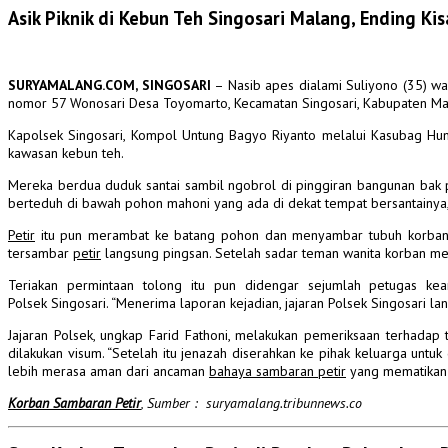
Asik Piknik di Kebun Teh Singosari Malang, Ending Ki
SURYAMALANG.COM, SINGOSARI
– Nasib apes dialami Suliyono (35) w
nomor 57 Wonosari Desa Toyomarto, Kecamatan Singosari, Kabupaten Mal
Kapolsek Singosari, Kompol Untung Bagyo Riyanto melalui Kasubag Huma
kawasan kebun teh.
Mereka berdua duduk santai sambil ngobrol di pinggiran bangunan bak pe
berteduh di bawah pohon mahoni yang ada di dekat tempat bersantainya,”
Petir
itu pun merambat ke batang pohon dan menyambar tubuh korban
tersambar
petir
langsung pingsan.
Setelah sadar teman wanita korban m
Teriakan permintaan tolong itu pun didengar sejumlah petugas k
Polsek Singosari.
“Menerima laporan kejadian, jajaran Polsek Singosari lan
Jajaran Polsek, ungkap Farid Fathoni, melakukan pemeriksaan terhada
dilakukan visum.
“Setelah itu jenazah diserahkan ke pihak keluarga untuk 
lebih merasa aman dari ancaman
bahaya sambaran petir
yang mematikan 
Korban Sambaran Petir
, Sumber : suryamalang.tribunnews.co