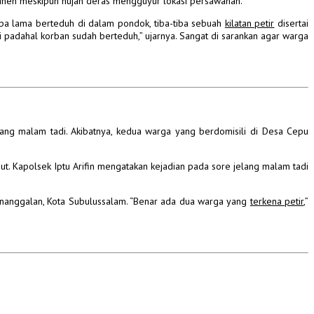
anen meskipun hujan deras mengguyur lokasi persawahan.
pa lama berteduh di dalam pondok, tiba-tiba sebuah
kilatan petir
disertai
 padahal korban sudah berteduh,” ujarnya. Sangat di sarankan agar warga
lang malam tadi.
Akibatnya, kedua warga yang berdomisili di Desa Cepu
ut.
Kapolsek Iptu Arifin mengatakan kejadian pada sore jelang malam tadi
anggalan, Kota Subulussalam. “Benar ada dua warga yang
terkena petir
,”