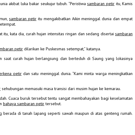
unia akibat luka bakar seukujur tubuh.
“Peristiwa
sambaran petir
itu, Kamis
amun,
sambaran petir
itu mengakibatkan Aikin meninggal dunia dan empat
setempat.
, kata dia, curah hujan intensitas ringan dan sedang disertai
sambaran
mbaran petir
dilarikan ke Puskesmas setempat,” katanya.
 saat curah hujan berlangsung dan berteduh di Saung yang lokasinya
erkena petir
dan satu meninggal dunia. “Kami minta warga meningkatkan
r
sehubungan memasuki masa transisi dari musim hujan ke kemarau.
ndah.
Cuaca buruk tersebut tentu sangat membahayakan bagi keselamatan
an
bahaya sambaran petir
tersebut.
g berada di tanah lapang seperti sawah maupun di atas genteng rumah.