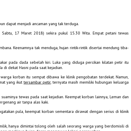
un dapat menjadi ancaman yang tak terduga.
, Sabtu, 17 Maret 2018) sekira pukul 15.30 Wita. Empat petani tewas
na. Keenamnya tak menduga, hujan rintik-rintik disertai mendung tiba-
kar pada dada sebelah kiri. Luka yang diduga percikan kilatan petir itu
 di dekat Hasni pada saat kejadian.
warga korban itu sempat dibawa ke klinik pengobatan terdekat. Namun,
at yang ikut
tersambar petir
, ternyata masih memiliki hubungan keluarga
a suaminya tewas pada saat kejadian.
Keempat korban lainnya, Leman dan
genang air tanpa alas kaki.
gatakan pula, keempat korban sementara dirawat dengan serius di klinik
lik, hanya dimintai tolong oleh salah seorang warga yang berdomisili di