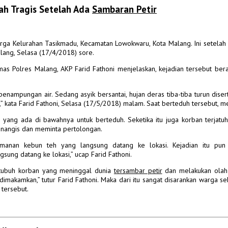
sah Tragis Setelah Ada
Sambaran Petir
arga Kelurahan Tasikmadu, Kecamatan Lowokwaru, Kota Malang.
Ini setela
ang, Selasa (17/4/2018) sore.
s Polres Malang, AKP Farid Fathoni menjelaskan, kejadian tersebut ber
nampungan air. Sedang asyik bersantai, hujan deras tiba-tiba turun diser
 kata Farid Fathoni, Selasa (17/5/2018) malam.
Saat berteduh tersebut, me
 yang ada di bawahnya untuk berteduh.
Seketika itu juga korban terjat
enangis dan meminta pertolongan.
eamanan kebun teh yang langsung datang ke lokasi.
Kejadian itu pu
gsung datang ke lokasi,” ucap Farid Fathoni.
p tubuh korban yang meninggal dunia
tersambar petir
dan melakukan olah
dimakamkan,” tutur Farid Fathoni. Maka dari itu sangat disarankan warga s
tersebut.