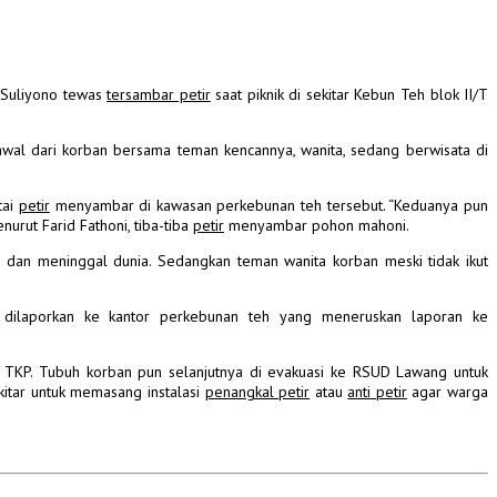
h Suliyono tewas
tersambar petir
saat piknik di sekitar Kebun Teh blok II/T
awal dari korban bersama teman kencannya, wanita, sedang berwisata di
tai
petir
menyambar di kawasan perkebunan teh tersebut.
“Keduanya pun
nurut Farid Fathoni, tiba-tiba
petir
menyambar pohon mahoni.
uh dan meninggal dunia. Sedangkan teman wanita korban meski tidak ikut
n dilaporkan ke kantor perkebunan teh yang meneruskan laporan ke
 TKP.
Tubuh korban pun selanjutnya di evakuasi ke RSUD Lawang untuk
ekitar untuk memasang instalasi
penangkal petir
atau
anti petir
agar warga