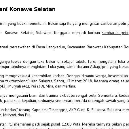
ani Konawe Selatan
im yang tidak menentu ini. Bukan saja flu yang mengintai,
sambaran petir
p
ten Konawe Selatan, Sulawesi Tenggara, menjadi korban
sambaran petir
real persawahan di Desa Langkadue, Kecamatan Rarowatu Kabupaten Bomba
tiganya tewas dengan luka bakar di sekujur tubuh.
Tare, mengalami luka ba
kujur tubuhnya menghitam. Luka yang sama dialami Askap, pria yang berada
sung mengevakuasi kesembilan korban.
Dengan dibantu warga, kesembilan 
a tak tertolong,” ujar Sulastra, Sabtu, 17 Maret 2018.
Keenam orang selam
, Muryati (41), Pui (39), Mira, dan Martina.
i hanya mengalami kram dan trauma akibat
tersengat petir
. Sementara, kedu
b, pada saat kejadian, keduanya sementara berada di tengah sawah yang ter
uh badan,” terang Kapolsek Tinanggea, AKP Gusti K. Sulastra.
Sulastra men
 Muryati, dan Pui.
ani itu memanen padi sejak pukul 12.00 Wita. Mereka ternyata bukan pemi