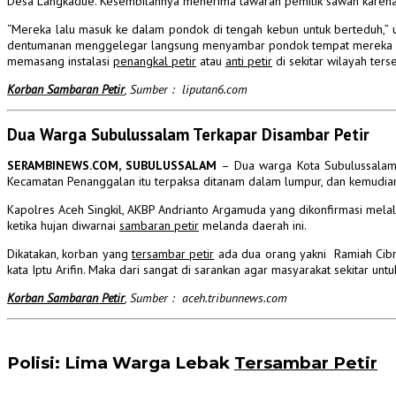
Desa Langkadue.
Kesembilannya menerima tawaran pemilik sawah karena 
“Mereka lalu masuk ke dalam pondok di tengah kebun untuk berteduh,” 
dentumanan menggelegar langsung menyambar pondok tempat mereka 
memasang instalasi
penangkal petir
atau
anti petir
di sekitar wilayah ter
Korban Sambaran Petir
, Sumber : liputan6.com
Dua Warga Subulussalam Terkapar Disambar Petir
SERAMBINEWS.COM, SUBULUSSALAM
– Dua warga Kota Subulussalam 
Kecamatan Penanggalan itu terpaksa ditanam dalam lumpur, dan kemudian 
Kapolres Aceh Singkil, AKBP Andrianto Argamuda yang dikonfirmasi mela
ketika hujan diwarnai
sambaran petir
melanda daerah ini.
Dikatakan, korban yang
tersambar petir
ada dua orang yakni Ramiah Cibro
kata Iptu Arifin. Maka dari sangat di sarankan agar masyarakat sekitar un
Korban Sambaran Petir
, Sumber : aceh.tribunnews.com
Polisi: Lima Warga Lebak
Tersambar Petir