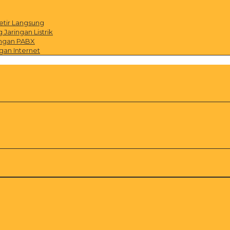
etir Langsung
Jaringan Listrik
ingan PABX
gan Internet