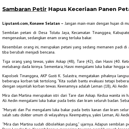
Sambaran Petir
Hapus Keceriaan Panen Pet
Liputan6.com, Konawe Selatan –
Jangan main-main dengan hujan di mus
Sembilan petani di Desa Tolutu Jaya, Kecamatan Tinanggea, Kabupa
mengenaskan, sedangkan enam orang terluka bakar.
Kesembilan orang ini, merupakan petani yang sedang memanen padi di a
tiba berubah menjadi bencana.
Tiga orang yang tewas, yakni Askap (48), Tare (42), dan Hasni (40. Ke
melubangi dada kirinya.
Sementara, Hasni mengalami luka bakar hingga se
Kapolsek Tinanggea, AKP Gusti K. Sulastra, mengatakan pihaknya lang
beberapa korban tak tertolong. “Kita sudah bantu evakuasi tetapi beberap
dengan sejumlah korban tewas. Keenamnya adalah Leman (18), Ali Aedin (43)
Mira dan Martina merupakan istri dari Tare dan Askap. Kedua wanita in
Ali Aedin mengalami luka bakar pada betis dan kram seluruh badan. Seba
“Muryati dan Pui mengalami luka bakar pada betis kanan dan kram selur
salah satu dokter umum di wilayahnya. Keempatnya, yakni Leman, Ali Aedin,
“Mira dan Martina sudah dibolehkan pulang,” ujarnya.
Adapun sembilan pet