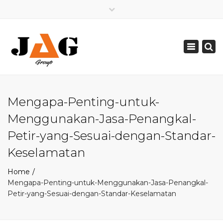
×
Mon - Sat: 08:00 - 17:00
Toggle
0821 2226 2226
navigation
pakarpetir@gmail.com
Mengapa-Penting-untuk-
Menggunakan-Jasa-Penangkal-
Petir-yang-Sesuai-dengan-Standar-
Keselamatan
Home
Mengapa-Penting-untuk-Menggunakan-Jasa-Penangkal-
Petir-yang-Sesuai-dengan-Standar-Keselamatan