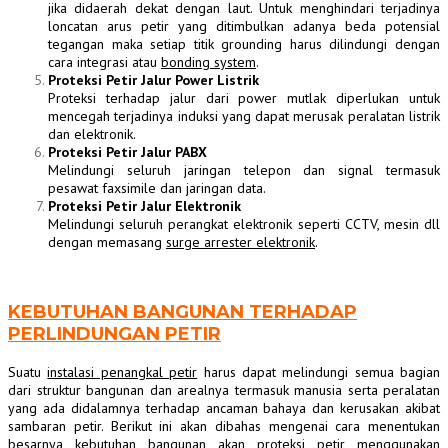
jika didaerah dekat dengan laut. Untuk menghindari terjadinya
loncatan arus petir yang ditimbulkan adanya beda potensial
tegangan maka setiap titik grounding harus dilindungi dengan
cara integrasi atau
bonding system
.
Proteksi Petir Jalur Power Listrik
Proteksi terhadap jalur dari power mutlak diperlukan untuk
mencegah terjadinya induksi yang dapat merusak peralatan listrik
dan elektronik.
Proteksi Petir Jalur PABX
Melindungi seluruh jaringan telepon dan signal termasuk
pesawat faxsimile dan jaringan data.
Proteksi Petir Jalur Elektronik
Melindungi seluruh perangkat elektronik seperti CCTV, mesin dll
dengan memasang
surge arrester elektronik
.
KEBUTUHAN BANGUNAN TERHADAP
PERLINDUNGAN PETIR
Suatu
instalasi penangkal petir
harus dapat melindungi semua bagian
dari struktur bangunan dan arealnya termasuk manusia serta peralatan
yang ada didalamnya terhadap ancaman bahaya dan kerusakan akibat
sambaran petir. Berikut ini akan dibahas mengenai cara menentukan
besarnya kebutuhan bangunan akan
proteksi petir
menggunakan