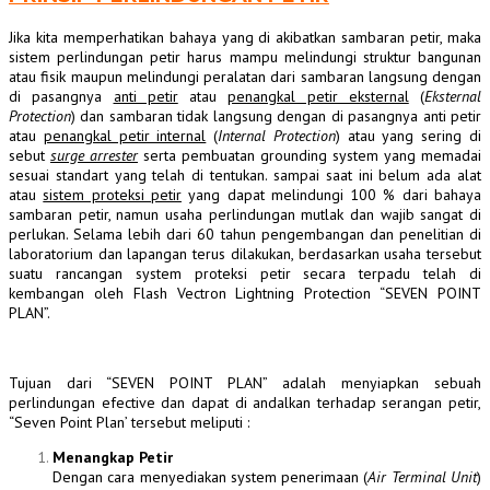
Jika kita memperhatikan bahaya yang di akibatkan sambaran petir, maka
sistem perlindungan petir harus mampu melindungi struktur bangunan
atau fisik maupun melindungi peralatan dari sambaran langsung dengan
di pasangnya
anti petir
atau
penangkal petir eksternal
(
Eksternal
Protection
) dan sambaran tidak langsung dengan di pasangnya anti petir
atau
penangkal petir internal
(
Internal Protection
) atau yang sering di
sebut
surge arrester
serta pembuatan grounding system yang memadai
sesuai standart yang telah di tentukan. sampai saat ini belum ada alat
atau
sistem proteksi petir
yang dapat melindungi 100 % dari bahaya
sambaran petir, namun usaha perlindungan mutlak dan wajib sangat di
perlukan. Selama lebih dari 60 tahun pengembangan dan penelitian di
laboratorium dan lapangan terus dilakukan, berdasarkan usaha tersebut
suatu rancangan system proteksi petir secara terpadu telah di
kembangan oleh Flash Vectron Lightning Protection “SEVEN POINT
PLAN”.
Tujuan dari “SEVEN POINT PLAN” adalah menyiapkan sebuah
perlindungan efective dan dapat di andalkan terhadap serangan petir,
“Seven Point Plan’ tersebut meliputi :
Menangkap Petir
Dengan cara menyediakan system penerimaan (
Air Terminal Unit
)