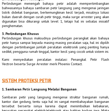
Perlindungan menengah bahaya petir adalah mempertimbangkan
bahwasannya bahaya sambaran petir langsung yang mengenai jaringan
listrik didekat bangunan, berkemungkinan kecil terjadi, misalnya lokasi
bukan daerah dengan curah petir tinggi, maka surge arrester yang akan
digunakan bisa dikurangi untuk level 1, tetapi hal ini sebatas inisiatif
penghematan.
3. Perlindungan Khusus
Perlindungan khusus maksudnya perlindungan perangkat akan bahaya
petir hanya sampai kepada masing-masing peralatan saja, hal ini dipilih
dengan pertimbangan jumlah peralatan elektronik yang penting hanya
sedikit, pengguna rumah tinggal, kantor kecil yang cocok untuk sistem ini.
Kami menyediakan peralatan instalasi Penangkal Petir Flash
Vectron beserta Surge Arrester merk Phoenix Contact.
SISTEM PROTEKSI PETIR
1.
Sambaran Petir
Langsung Melalui Bangunan
Sambaran petir
yang langsung mengenai struktur bangunan rumah,
kantor dan gedung, tentu saja hal ini sangat membahayakan bangunan
tersebut berserta isinya karena dapat menimbulkan kebakaran,
kerusakan perangkat elektrik/elektronik atau bahkan korban jiwa. Maka