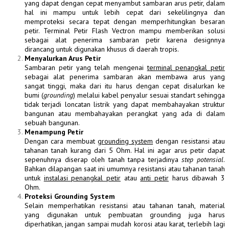
yang dapat dengan cepat menyambut sambaran arus petir, dalam
hal ini mampu untuk lebih cepat dari sekelilingnya dan
memproteksi secara tepat dengan memperhitungkan besaran
petir. Terminal Petir Flash Vectron mampu memberikan solusi
sebagai alat penerima sambaran petir karena designnya
dirancang untuk digunakan khusus di daerah tropis.
Menyalurkan Arus Petir
Sambaran petir yang telah mengenai
terminal penangkal petir
sebagai alat penerima sambaran akan membawa arus yang
sangat tinggi, maka dari itu harus dengan cepat disalurkan ke
bumi (
grounding
) melalui kabel penyalur sesuai standart sehingga
tidak terjadi loncatan listrik yang dapat membahayakan struktur
bangunan atau membahayakan perangkat yang ada di dalam
sebuah bangunan.
Menampung Petir
Dengan cara membuat
grounding system
dengan resistansi atau
tahanan tanah kurang dari 5 Ohm. Hal ini agar arus petir dapat
sepenuhnya diserap oleh tanah tanpa terjadinya
step potensial
.
Bahkan dilapangan saat ini umumnya resistansi atau tahanan tanah
untuk
instalasi penangkal petir
atau
anti petir
harus dibawah 3
Ohm.
Proteksi Grounding System
Selain memperhatikan resistansi atau tahanan tanah, material
yang digunakan untuk pembuatan grounding juga harus
diperhatikan, jangan sampai mudah korosi atau karat, terlebih lagi