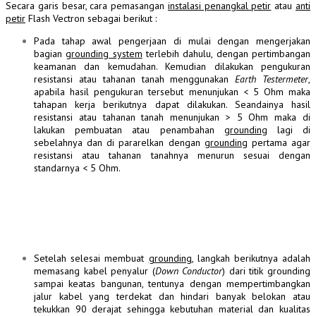
Secara garis besar, cara pemasangan
instalasi penangkal petir
atau
anti
petir
Flash Vectron sebagai berikut :
Pada tahap awal pengerjaan di mulai dengan mengerjakan
bagian
grounding system
terlebih dahulu, dengan pertimbangan
keamanan dan kemudahan. Kemudian dilakukan pengukuran
resistansi atau tahanan tanah menggunakan
Earth Testermeter
,
apabila hasil pengukuran tersebut menunjukan < 5 Ohm maka
tahapan kerja berikutnya dapat dilakukan. Seandainya hasil
resistansi atau tahanan tanah menunjukan > 5 Ohm maka di
lakukan pembuatan atau penambahan
grounding
lagi di
sebelahnya dan di pararelkan dengan
grounding
pertama agar
resistansi atau tahanan tanahnya menurun sesuai dengan
standarnya < 5 Ohm.
Setelah selesai membuat
grounding
, langkah berikutnya adalah
memasang kabel penyalur (
Down Conductor
) dari titik grounding
sampai keatas bangunan, tentunya dengan mempertimbangkan
jalur kabel yang terdekat dan hindari banyak belokan atau
tekukkan 90 derajat sehingga kebutuhan material dan kualitas