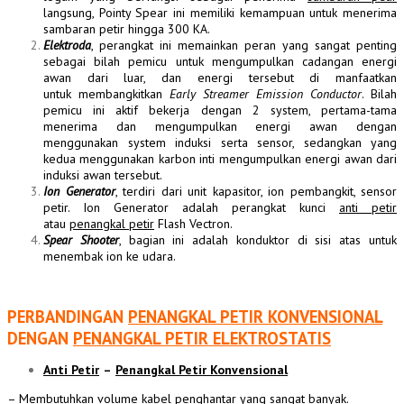
langsung, Pointy Spear ini memiliki kemampuan untuk menerima
sambaran petir hingga 300 KA.
Elektroda
, perangkat ini memainkan peran yang sangat penting
sebagai bilah pemicu untuk mengumpulkan cadangan energi
awan dari luar, dan energi tersebut di manfaatkan
untuk membangkitkan
Early Streamer Emission Conductor
. Bilah
pemicu ini aktif bekerja dengan 2 system, pertama-tama
menerima dan mengumpulkan energi awan dengan
menggunakan system induksi serta sensor, sedangkan yang
kedua menggunakan karbon inti mengumpulkan energi awan dari
induksi awan tersebut.
Ion Generator
, terdiri dari unit kapasitor, ion pembangkit, sensor
petir. Ion Generator adalah perangkat kunci
anti petir
atau
penangkal petir
Flash Vectron.
Spear Shooter
, bagian ini adalah konduktor di sisi atas untuk
menembak ion ke udara.
PERBANDINGAN
PENANGKAL PETIR KONVENSIONAL
DENGAN
PENANGKAL PETIR ELEKTROSTATIS
Anti Petir
–
Penangkal Petir Konvensional
– Membutuhkan volume kabel penghantar yang sangat banyak.