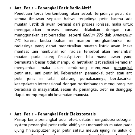
Anti Petir
–
Penangkal Petir Radio Aktif
Penelitian terus berkembang akan sebab terjadinya petir, dan
semua ilmuwan sepakat bahwa terjadinya petir karena ada
muatan listrik di awan berasal dari proses ionisasi, maka untuk
menggagalkan proses ionisasi dilakukan dengan cara
menggunakan zat berradiasi seperti
Radiun 226
dab
Ameresium
241
karena kedua bahan ini mampu menghamburkan ion
radiasinya yang dapat menetralkan muatan listrik awan. Maka
manfaat lain hamburan ion radiasi tersebut akan menambah
muatan pada ujung finial/splitzer, bila mana awan yang
bermuatan besar tidak mampu di netralkan zat radiasi kemudian
menyambar maka akan cenderung mengenai
penangkal
petir
atau
anti petir
ini. Keberadaan penangkal petir atau anti
petir jenis ini telah dilarang pemakaiannya, berdasarkan
kesepakatan internasional dengan pertimbangan mengurangi zat
beradiasi di masyarakat, selain itu penangkal petir ini dianggap
dapat mempengaruhi kesehatan manusia.
Anti Petir
–
Penangkal Petir Elektrostatis
Prinsip kerja penangkal petir elektrostatis mengadopsi sebagian
system penangkal petir radio aktif, yaitu menambah muatan pada
ujung finial/splitzer agar petir selalu melilih ujung ini untuk di