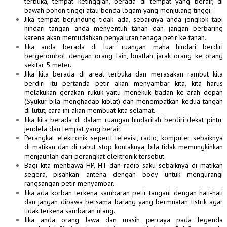
terbuka, tempat ketinggian, berada di tempat yang berair, di
bawah pohon tinggi atau benda logam yang menjulang tinggi.
Jika tempat berlindung tidak ada, sebaiknya anda jongkok tapi
hindari tangan anda menyentuh tanah dan jangan berbaring
karena akan memudahkan penyaluran tenaga petir ke tanah.
Jika anda berada di luar ruangan maha hindari berdiri
bergerombol dengan orang lain, buatlah jarak orang ke orang
sekitar 5 meter.
Jika kita berada di areal terbuka dan merasakan rambut kita
berdiri itu pertanda petir akan menyambar kita, kita harus
melakukan gerakan rukuk yaitu menekuk badan ke arah depan
(Syukur bila menghadap kiblat) dan menempatkan kedua tangan
di lutut, cara ini akan membuat kita selamat.
Jika kita berada di dalam ruangan hindarilah berdiri dekat pintu,
jendela dan tempat yang berair.
Perangkat elektronik seperti televisi, radio, komputer sebaiknya
di matikan dan di cabut stop kontaknya, bila tidak memungkinkan
menjauhlah dari perangkat elektronik tersebut.
Bagi kita menbawa HP, HT dan radio saku sebaiknya di matikan
segera, pisahkan antena dengan body untuk mengurangi
rangsangan petir menyambar.
Jika ada korban terkena sambaran petir tangani dengan hati-hati
dan jangan dibawa bersama barang yang bermuatan listrik agar
tidak terkena sambaran ulang.
Jika anda orang Jawa dan masih percaya pada legenda