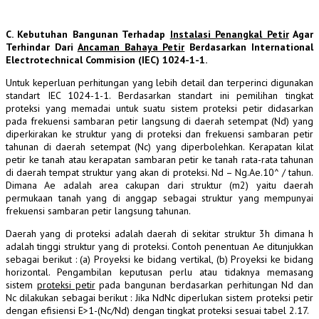
C. Kebutuhan Bangunan Terhadap
Instalasi Penangkal Petir
Agar
Terhindar Dari
Ancaman Bahaya Petir
Berdasarkan International
Electrotechnical Commision (IEC) 1024-1-1.
Untuk keperluan perhitungan yang lebih detail dan terperinci digunakan
standart IEC 1024-1-1. Berdasarkan standart ini pemilihan tingkat
proteksi yang memadai untuk suatu sistem proteksi petir didasarkan
pada frekuensi sambaran petir langsung di daerah setempat (Nd) yang
diperkirakan ke struktur yang di proteksi dan frekuensi sambaran petir
tahunan di daerah setempat (Nc) yang diperbolehkan. Kerapatan kilat
petir ke tanah atau kerapatan sambaran petir ke tanah rata-rata tahunan
di daerah tempat struktur yang akan di proteksi. Nd – Ng.Ae.10^ / tahun.
Dimana Ae adalah area cakupan dari struktur (m2) yaitu daerah
permukaan tanah yang di anggap sebagai struktur yang mempunyai
frekuensi sambaran petir langsung tahunan.
Daerah yang di proteksi adalah daerah di sekitar struktur 3h dimana h
adalah tinggi struktur yang di proteksi. Contoh penentuan Ae ditunjukkan
sebagai berikut : (a) Proyeksi ke bidang vertikal, (b) Proyeksi ke bidang
horizontal. Pengambilan keputusan perlu atau tidaknya memasang
sistem
proteksi petir
pada bangunan berdasarkan perhitungan Nd dan
Nc dilakukan sebagai berikut : Jika NdNc diperlukan sistem proteksi petir
dengan efisiensi E>1-(Nc/Nd) dengan tingkat proteksi sesuai tabel 2.17.