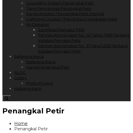
Grounding System Penangkal Petir
Tiang Penyangga Penangkal Petir
Surge Arrester / Penangkal Petir Internal
Lightning Counter / Penghitung Sambaran Petir
Ijin Disnaker
Sertifikasi Penyalur Petir
Permen Kemenaker No. 02 Tahun 1989 Tentang
Instalasi Penyalur Petir
Permen Kemenaker No. 31 Tahun 2015 Tentang
Instalasi Penyalur Petir
Referensi Kerja
Referensi Kerja
Harga Penangkal Petir
BLOG
Galery
Photo Project
Hubungi Kami
Penangkal Petir
Home
Penangkal Petir