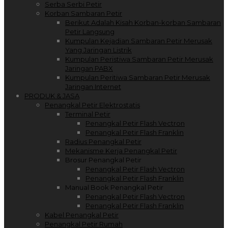
Serba Serbi Petir
Korban Sambaran Petir
Berikut Adalah Kisah Korban-korban Sambaran
Petir Langsung
Kumpulan Kejadian Sambaran Petir Merusak
Yang Jaringan Listrik
Kumpulan Peristiwa Sambaran Petir Merusak
Jaringan PABX
Kumpulan Peritiwa Sambaran Petir Merusak
Jaringan Internet
PRODUK & JASA
Penangkal Petir Elektrostatis
Terminal Petir
Penangkal Petir Flash Vectron
Penangkal Petir Flash Franklin
Radius Penangkal Petir
Mekanisme Kerja Penangkal Petir
Brosur Penangkal Petir
Penangkal Petir Flash Vectron
Penangkal Petir Flash Franklin
Manual Book Penangkal Petir
Penangkal Petir Flash Vectron
Penangkal Petir Flash Franklin
Kabel Penangkal Petir
Penangkal Petir Rumah