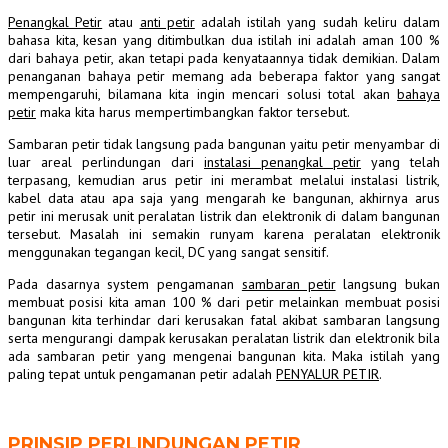
Penangkal Petir
atau
anti petir
adalah istilah yang sudah keliru dalam
bahasa kita, kesan yang ditimbulkan dua istilah ini adalah aman 100 %
dari bahaya petir, akan tetapi pada kenyataannya tidak demikian. Dalam
penanganan bahaya petir memang ada beberapa faktor yang sangat
mempengaruhi, bilamana kita ingin mencari solusi total akan
bahaya
petir
maka kita harus mempertimbangkan faktor tersebut.
Sambaran petir tidak langsung pada bangunan yaitu petir menyambar di
luar areal perlindungan dari
instalasi penangkal petir
yang telah
terpasang, kemudian arus petir ini merambat melalui instalasi listrik,
kabel data atau apa saja yang mengarah ke bangunan, akhirnya arus
petir ini merusak unit peralatan listrik dan elektronik di dalam bangunan
tersebut. Masalah ini semakin runyam karena peralatan elektronik
menggunakan tegangan kecil, DC yang sangat sensitif.
Pada dasarnya system pengamanan
sambaran petir
langsung bukan
membuat posisi kita aman 100 % dari petir melainkan membuat posisi
bangunan kita terhindar dari kerusakan fatal akibat sambaran langsung
serta mengurangi dampak kerusakan peralatan listrik dan elektronik bila
ada sambaran petir yang mengenai bangunan kita. Maka istilah yang
paling tepat untuk pengamanan petir adalah
PENYALUR PETIR
.
PRINSIP PERLINDUNGAN PETIR