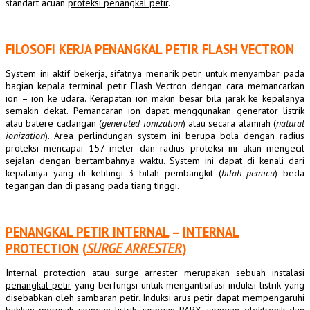
standart acuan
proteksi penangkal petir
.
FILOSOFI KERJA PENANGKAL PETIR FLASH VECTRON
System ini aktif bekerja, sifatnya menarik petir untuk menyambar pada
bagian kepala terminal petir Flash Vectron dengan cara memancarkan
ion – ion ke udara. Kerapatan ion makin besar bila jarak ke kepalanya
semakin dekat. Pemancaran ion dapat menggunakan generator listrik
atau batere cadangan (
generated ionization
) atau secara alamiah (
natural
ionization
). Area perlindungan system ini berupa bola dengan radius
proteksi mencapai 157 meter dan radius proteksi ini akan mengecil
sejalan dengan bertambahnya waktu. System ini dapat di kenali dari
kepalanya yang di kelilingi 3 bilah pembangkit (
bilah pemicu
) beda
tegangan dan di pasang pada tiang tinggi.
PENANGKAL PETIR INTERNAL
–
INTERNAL
PROTECTION
(
SURGE ARRESTER
)
Internal protection
atau
surge arrester
merupakan sebuah
instalasi
penangkal petir
yang berfungsi untuk mengantisifasi induksi listrik yang
disebabkan oleh sambaran petir. Induksi arus petir dapat mempengaruhi
bahkan merusak jaringan listrik, jaringan PABX, jaringan elektronik dan