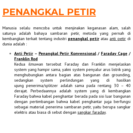
PENANGKAL PETIR
Manusia selalu mencoba untuk menjinakan keganasan alam, salah
satunya adalah bahaya sambaran petir, metoda yang pernah di
kembangkan terkait tentang industri
penangkal petir
atau
anti petir
di
dunia adalah :
Anti Petir
–
Penangkal Petir Konvensional
/
Faraday Cage
/
Franklin Rod
Kedua ilmuwan tersebut Faraday dan Franklin menjelaskan
system yang hampir sama, yakni system penyalur arus listrik yang
menghubungkan antara bagian atas bangunan dan grounding,
sedangkan system perlindungan yang di hasilkan
ujung penerima/splitzer adalah sama pada rentang 30 – 40
derajat. Perbedaannya adalah system yang di kembangkan
Faraday bahwa kabel penghantar berada pada sisi luar bangunan
dengan pertimbangan bahwa kabel penghantar juga berfungsi
sebagai material penerima sambaran petir, yaitu berupa sangkar
elektris atau biasa di sebut dengan
sangkar faraday
.