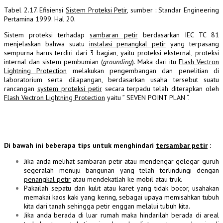
Tabel 2.17. Efisiensi
Sistem Proteksi Petir
, sumber : Standar Engineering
Pertamina 1999. Hal
20.
Sistem proteksi terhadap
sambaran petir
berdasarkan IEC TC 81
menjelaskan bahwa suatu
instalasi penangkal petir
yang terpasang
sempurna harus terdiri dari 3 bagian, yaitu proteksi eksternal, proteksi
internal dan sistem pembumian (
grounding
). Maka dari itu
Flash Vectron
Lightning Protection
melakukan pengembangan dan penelitian di
laboratorium serta dilapangan, berdasarkan usaha tersebut suatu
rancangan
system proteksi petir
secara terpadu telah diterapkan oleh
Flash Vectron Lightning Protection
yaitu ” SEVEN POINT PLAN “.
Di bawah ini beberapa tips untuk menghindari
tersambar petir
:
Jika anda melihat sambaran petir atau mendengar gelegar guruh
segeralah menuju bangunan yang telah terlindungi dengan
penangkal petir
atau mendekatlah ke mobil atau truk.
Pakailah sepatu dari kulit atau karet yang tidak bocor, usahakan
memakai kaos kaki yang kering, sebagai upaya memisahkan tubuh
kita dari tanah sehingga petir enggan melalui tubuh kita.
Jika anda berada di luar rumah maka hindarilah berada di areal