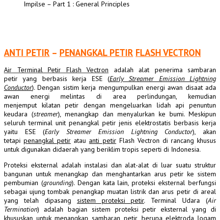
Impilse – Part 1 : General Principles
ANTI PETIR
–
PENANGKAL PETIR
FLASH VECTRON
Air Terminal Petir Flash Vectron
adalah alat penerima sambaran
petir yang berbasis kerja ESE (
Early Streamer Emission Lightning
Conductor
). Dengan sistim kerja mengumpulkan energi awan disaat ada
awan energi melintas di area perlindungan, kemudian
menjemput kilatan petir dengan mengeluarkan lidah api penuntun
keudara (
streamer
), menangkap dan menyalurkan ke bumi. Meskipun
seluruh terminal unit penangkal petir jenis elektrostatis berbasis kerja
yaitu ESE (
Early Streamer Emission Lightning Conductor
), akan
tetapi
penangkal petir
atau
anti petir
Flash Vectron di rancang khusus
untuk digunakan didaerah yang beriklim tropis seperti di Indonesia.
Proteksi eksternal adalah instalasi dan alat-alat di luar suatu struktur
bangunan untuk menangkap dan menghantarkan arus petir ke sistem
pembumian (
grounding
). Dengan kata lain, proteksi eksternal berfungsi
sebagai ujung tombak penangkap muatan listrik dan arus petir di areal
yang telah dipasang
sistem proteksi petir
. Terminal Udara (
Air
Termination
) adalah bagian sistem proteksi petir eksternal yang di
khususkan untuk menangkap sambaran petir, berupa elektroda logam