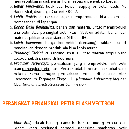
menyebabkan masuknya air hujan sebagai penyebab korosi.
Bebas Perawatan
, tidak ada Power Supply or Solar Cells, No
Radio Aktif, discharge Current 300 kA.
Lebih Praktis
, di rancang agar mempermudah kita dalam hal
pemasangan di lapangan.
Bahan Baku Berkualitas
, bahan dan material untuk memproduksi
anti petir
atau
penangkal petir
Flash Vectron adalah bahan dan
material pilihan sesuai standar SNI dan IEC.
Lebih Ekonomis
, harga kompetitif (bersaing) bahkan jika di
bandingkan dengan produk lain bisa lebih murah.
Teknologi Terkini
, di rancang khusus untuk daerah tropis yang
cocok untuk di pasang di Indonesia.
Produser Terpercaya
, perusahaan yang memproduksi
anti petir
atau
penangkal petir
Flash Vectron adalah perusahaan lokal yang
bekerja sama dengan perusahaan Jerman di dukung oleh
Laboratorium Tegangan Tinggi HLI (
Hamburg Laboratory Inc
) dan
GEC (
Germany Electrotechnical Commission
).
PERANGKAT PENANGKAL PETIR FLASH VECTRON
Main Rod
, adalah batang utama berbentuk runcing terbuat dari
logam yang berfungsi sebagai penerima
sambaran petir