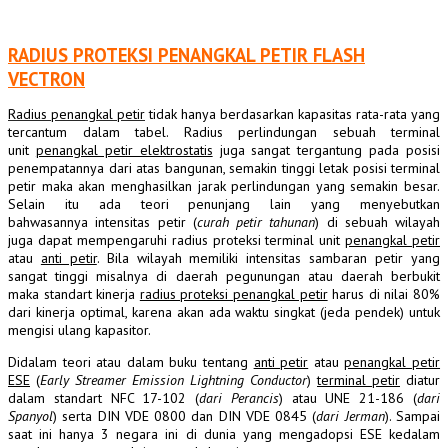
RADIUS PROTEKSI PENANGKAL PETIR FLASH
VECTRON
Radius penangkal petir
tidak hanya berdasarkan kapasitas rata-rata yang
tercantum dalam tabel. Radius perlindungan sebuah terminal
unit
penangkal petir elektrostatis
juga sangat tergantung pada posisi
penempatannya dari atas bangunan, semakin tinggi letak posisi terminal
petir maka akan menghasilkan jarak perlindungan yang semakin besar.
Selain itu ada teori penunjang lain yang menyebutkan
bahwasannya intensitas petir (
curah petir tahunan
) di sebuah wilayah
juga dapat mempengaruhi radius proteksi terminal unit
penangkal petir
atau
anti petir
. Bila wilayah memiliki intensitas sambaran petir yang
sangat tinggi misalnya di daerah pegunungan atau daerah berbukit
maka standart kinerja
radius proteksi penangkal petir
harus di nilai 80%
dari kinerja optimal, karena akan ada waktu singkat (jeda pendek) untuk
mengisi ulang kapasitor.
Didalam teori atau dalam buku tentang
anti petir
atau
penangkal petir
ESE
(
Early Streamer Emission Lightning Conductor
)
terminal petir
diatur
dalam standart NFC 17-102 (
dari Perancis
) atau UNE 21-186 (
dari
Spanyol
) serta DIN VDE 0800 dan DIN VDE 0845 (
dari Jerman
). Sampai
saat ini hanya 3 negara ini di dunia yang mengadopsi ESE kedalam