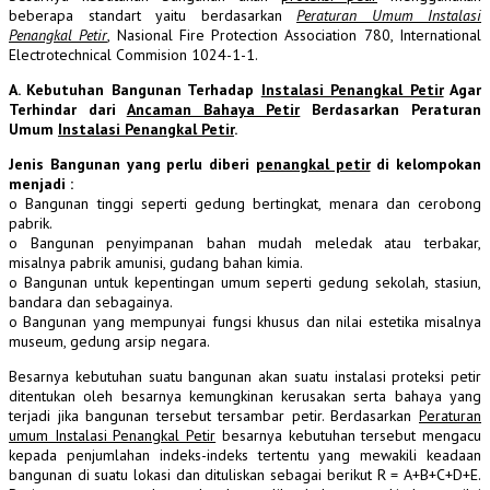
beberapa standart yaitu berdasarkan
Peraturan Umum Instalasi
Penangkal Petir
, Nasional Fire Protection Association 780, International
Electrotechnical Commision 1024-1-1.
A. Kebutuhan Bangunan Terhadap
Instalasi Penangkal Petir
Agar
Terhindar dari
Ancaman Bahaya Petir
Berdasarkan Peraturan
Umum
Instalasi Penangkal Petir
.
Jenis Bangunan yang perlu diberi
penangkal petir
di kelompokan
menjadi :
o Bangunan tinggi seperti gedung bertingkat, menara dan cerobong
pabrik.
o Bangunan penyimpanan bahan mudah meledak atau terbakar,
misalnya pabrik amunisi, gudang bahan kimia.
o Bangunan untuk kepentingan umum seperti gedung sekolah, stasiun,
bandara dan sebagainya.
o Bangunan yang mempunyai fungsi khusus dan nilai estetika misalnya
museum, gedung arsip negara.
Besarnya kebutuhan suatu bangunan akan suatu instalasi proteksi petir
ditentukan oleh besarnya kemungkinan kerusakan serta bahaya yang
terjadi jika bangunan tersebut tersambar petir. Berdasarkan
Peraturan
umum Instalasi Penangkal Petir
besarnya kebutuhan tersebut mengacu
kepada penjumlahan indeks-indeks tertentu yang mewakili keadaan
bangunan di suatu lokasi dan dituliskan sebagai berikut R = A+B+C+D+E.