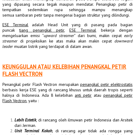
yang dipasang secara tegak maupun mendatar. Penangkap petir di
tempatkan sedemikian rupa sehingga mampu menangkap
semua sambaran petir tanpa mengenai bagian struktur yang dilindungi.
ESE Terminal
adalah Head Unit yang di pasang pada bagian
puncak
tiang penangkal petir
,
ESE Terminal
bekerja dengan
mengeluarkan emisi “
upward streamer
” dari bumi, makin cepat
early
streamer
di projeksikan ke atas maka akan makin cepat
downward
leader
muatan listrik yang terdapat di dalam awan.
KEUNGGULAN ATAU KELEBIHAN PENANGKAL PETIR
FLASH VECTRON
Penangkal petir Flash Vectron merupakan
penangkal petir elektrostatis
berbasis kerja ESE yang di rancang khusus untuk daerah tropis seperti
halnya di Indonesia. Ada 8 kelebihan
anti petir
atau
penangkal petir
Flash Vectron
, yaitu :
Lebih Estetik
, di rancang oleh ilmuwan petir Indonesia dan Arsitek
dari Jerman.
Unit Terminal Kokoh
, di rancang agar tidak ada rongga yang