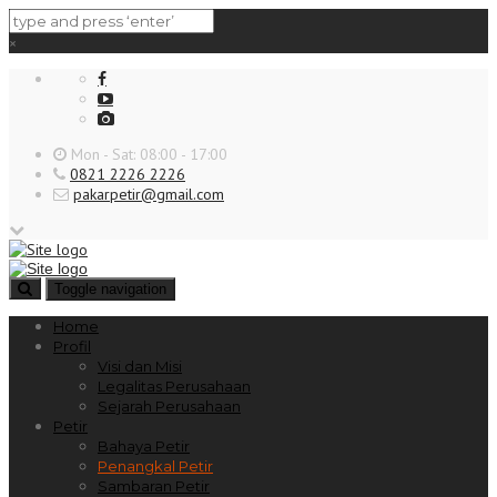
×
Mon - Sat: 08:00 - 17:00
0821 2226 2226
pakarpetir@gmail.com
Toggle navigation
Home
Profil
Visi dan Misi
Legalitas Perusahaan
Sejarah Perusahaan
Petir
Bahaya Petir
Penangkal Petir
Sambaran Petir