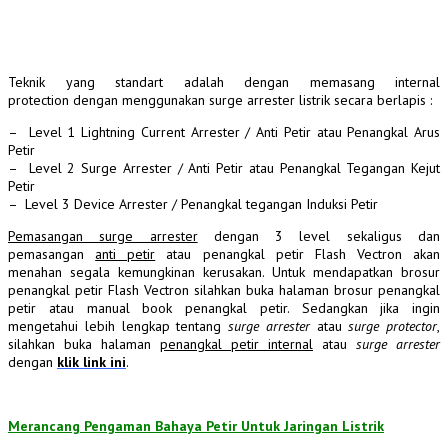
Teknik yang standart adalah dengan memasang internal
protection dengan menggunakan surge arrester listrik secara berlapis :
– Level 1 Lightning Current Arrester / Anti Petir atau Penangkal Arus
Petir
– Level 2 Surge Arrester / Anti Petir atau Penangkal Tegangan Kejut
Petir
– Level 3 Device Arrester / Penangkal tegangan Induksi Petir
Pemasangan surge arrester
dengan 3 level sekaligus dan
pemasangan
anti petir
atau penangkal petir Flash Vectron akan
menahan segala kemungkinan kerusakan. Untuk mendapatkan brosur
penangkal petir Flash Vectron silahkan buka halaman brosur penangkal
petir atau manual book penangkal petir. Sedangkan jika ingin
mengetahui lebih lengkap tentang
surge arrester
atau
surge protector
,
silahkan buka halaman
penangkal petir internal
atau
surge arrester
dengan
klik link ini
.
Merancang Pengaman Bahaya Petir Untuk Jaringan Listrik