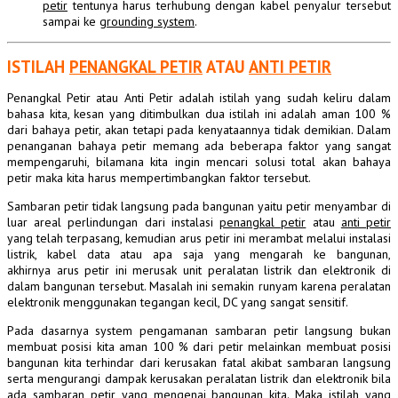
petir
tentunya harus terhubung dengan kabel penyalur tersebut
sampai ke
grounding
system
.
ISTILAH
PENANGKAL PETIR
ATAU
ANTI PETIR
Penangkal Petir
atau Anti Petir adalah istilah yang sudah keliru dalam
bahasa kita, kesan yang ditimbulkan dua istilah ini adalah aman 100 %
dari bahaya petir, akan tetapi pada kenyataannya tidak demikian. Dalam
penanganan bahaya petir memang ada beberapa faktor yang sangat
mempengaruhi, bilamana kita ingin mencari solusi total akan bahaya
petir maka kita harus mempertimbangkan faktor tersebut.
Sambaran petir tidak langsung pada bangunan yaitu petir menyambar di
luar areal perlindungan dari instalasi
penangkal petir
atau
anti petir
yang telah terpasang, kemudian arus petir ini merambat melalui instalasi
listrik, kabel data atau apa saja yang mengarah ke bangunan,
akhirnya arus petir ini merusak unit peralatan listrik dan elektronik di
dalam bangunan tersebut. Masalah ini semakin runyam karena peralatan
elektronik menggunakan tegangan kecil, DC yang sangat sensitif.
Pada dasarnya system pengamanan sambaran petir langsung bukan
membuat posisi kita aman 100 % dari petir melainkan membuat posisi
bangunan kita terhindar dari kerusakan fatal akibat sambaran langsung
serta mengurangi dampak kerusakan peralatan listrik dan elektronik bila
ada sambaran petir yang mengenai bangunan kita. Maka istilah yang