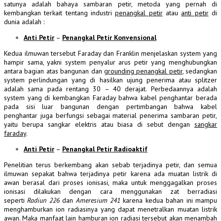
satunya adalah bahaya
sambaran
petir, metoda yang pernah di
kembangkan terkait tentang industri
penangkal
petir
atau
anti petir
di
dunia adalah :
Anti Petir
–
Penangkal Petir Konvensional
Kedua ilmuwan tersebut Faraday dan Franklin menjelaskan system yang
hampir sama, yakni system penyalur arus petir yang menghubungkan
antara bagian atas bangunan dan
grounding
penangkal
petir
, sedangkan
system perlindungan yang di hasilkan ujung penerima atau splitzer
adalah sama pada rentang 30 – 40 derajat. Perbedaannya adalah
system yang di kembangkan Faraday bahwa kabel penghantar berada
pada sisi luar bangunan dengan pertimbangan bahwa kabel
penghantar juga berfungsi sebagai material penerima
sambaran
petir,
yaitu berupa sangkar elektris atau biasa di sebut dengan
sangkar
faraday
.
Anti
Petir
–
Penangkal Petir Radioaktif
Penelitian terus berkembang akan sebab terjadinya petir, dan semua
ilmuwan sepakat bahwa terjadinya petir karena ada muatan listrik di
awan berasal dari proses ionisasi, maka untuk menggagalkan proses
ionisasi dilakukan dengan cara menggunakan zat berradiasi
seperti
Radiun 226
dan
Ameresium 241
karena kedua bahan ini mampu
menghamburkan ion radiasinya yang dapat menetralkan muatan listrik
awan. Maka manfaat lain hamburan ion radiasi tersebut akan menambah