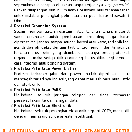
sepenuhnya diserap oleh tanah tanpa terjadinya
step potensial
.
Bahkan dilapangan saat ini umumnya resistansi atau tahanan tanah
untuk
instalasi penangkal petir
atau
anti petir
harus dibawah 3
Ohm.
Proteksi
Grounding
System
Selain memperhatikan resistansi atau tahanan tanah, material
yang digunakan untuk pembuatan grounding juga harus
diperhatikan, jangan sampai mudah korosi atau karat, terlebih lagi
jika di daerah dekat dengan laut. Untuk menghindari terjadinya
loncatan arus petir yang ditimbulkan adanya beda potensial
tegangan maka setiap titik grounding harus dilindungi dengan
cara integrasi atau
bonding system
.
Proteksi Petir Jalur Power Listrik
Proteksi terhadap jalur dari power mutlak diperlukan untuk
mencegah terjadinya induksi yang dapat merusak peralatan listrik
dan elektronik.
Proteksi Petir Jalur PABX
Melindungi seluruh jaringan telepon dan signal termasuk
pesawat faxsimile dan jaringan data.
Proteksi Petir Jalur
Elektronik
Melindungi seluruh perangkat elektronik seperti CCTV, mesin dll
dengan memasang surge arrester elektronik.
8 KELEBIHAN
ANTI PETIR
ATAU
PENANGKAL PETIR