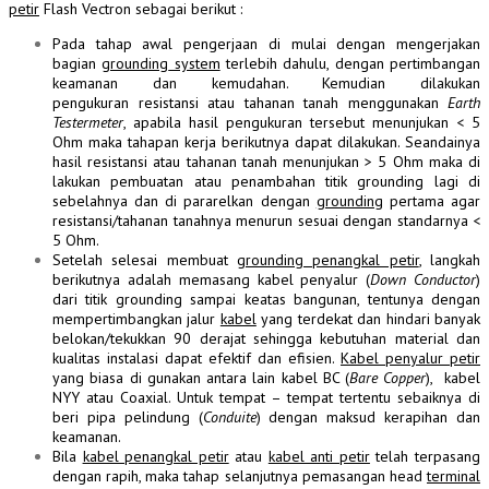
petir
Flash Vectron sebagai berikut :
Pada tahap awal pengerjaan di mulai dengan mengerjakan
bagian
grounding
system
terlebih dahulu, dengan pertimbangan
keamanan dan kemudahan. Kemudian dilakukan
pengukuran resistansi atau tahanan tanah menggunakan
Earth
Testermeter
, apabila hasil pengukuran tersebut menunjukan < 5
Ohm maka tahapan kerja berikutnya dapat dilakukan. Seandainya
hasil resistansi atau tahanan tanah menunjukan > 5 Ohm maka di
lakukan pembuatan atau penambahan titik grounding lagi di
sebelahnya dan di pararelkan dengan
grounding
pertama agar
resistansi/tahanan tanahnya menurun sesuai dengan standarnya <
5 Ohm.
Setelah selesai membuat
grounding penangkal petir
, langkah
berikutnya adalah memasang
kabel
penyalur (
Down Conductor
)
dari titik grounding sampai keatas bangunan, tentunya dengan
mempertimbangkan jalur
kabel
yang terdekat dan hindari banyak
belokan/tekukkan 90 derajat sehingga kebutuhan material dan
kualitas instalasi dapat efektif dan efisien.
Kabel penyalur petir
yang biasa di gunakan antara lain kabel BC (
Bare Copper
), kabel
NYY atau Coaxial. Untuk tempat – tempat tertentu sebaiknya di
beri pipa pelindung (
Conduite
) dengan maksud kerapihan dan
keamanan.
Bila
kabel penangkal petir
atau
kabel anti petir
telah terpasang
dengan rapih, maka tahap selanjutnya pemasangan head
terminal