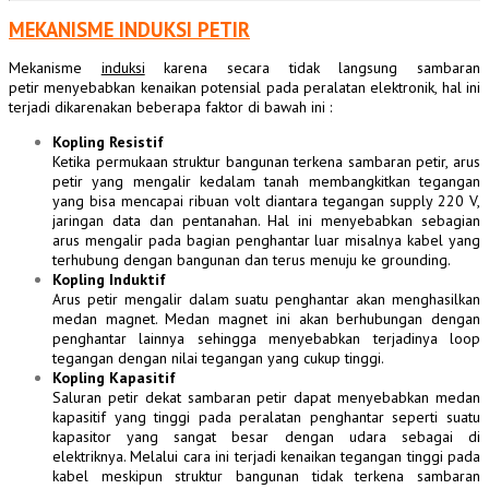
MEKANISME INDUKSI PETIR
Mekanisme
induksi
karena secara tidak langsung
sambaran
petir menyebabkan kenaikan potensial pada peralatan elektronik, hal ini
terjadi dikarenakan beberapa faktor di bawah ini :
Kopling Resistif
Ketika permukaan struktur bangunan terkena
sambaran
petir, arus
petir yang mengalir kedalam tanah membangkitkan tegangan
yang bisa mencapai ribuan volt diantara tegangan supply 220 V,
jaringan data dan pentanahan. Hal ini menyebabkan sebagian
arus mengalir pada bagian penghantar luar misalnya kabel yang
terhubung dengan bangunan dan terus menuju ke grounding.
Kopling Induktif
Arus petir mengalir dalam suatu penghantar akan menghasilkan
medan magnet. Medan magnet ini akan berhubungan dengan
penghantar lainnya sehingga menyebabkan terjadinya loop
tegangan dengan nilai tegangan yang cukup tinggi.
Kopling Kapasitif
Saluran petir dekat sambaran petir dapat menyebabkan medan
kapasitif yang tinggi pada peralatan penghantar seperti suatu
kapasitor yang sangat besar dengan udara sebagai di
elektriknya. Melalui cara ini terjadi kenaikan tegangan tinggi pada
kabel meskipun struktur bangunan tidak terkena sambaran