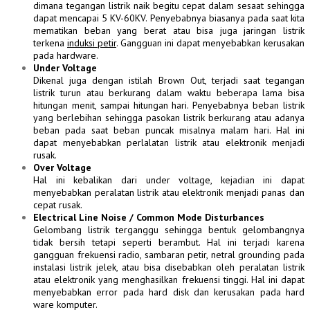
dimana tegangan listrik naik begitu cepat dalam sesaat sehingga
dapat mencapai 5 KV-60KV. Penyebabnya biasanya pada saat kita
mematikan beban yang berat atau bisa juga jaringan listrik
terkena
induksi
petir
. Gangguan ini dapat menyebabkan kerusakan
pada hardware.
Under Voltage
Dikenal juga dengan istilah Brown Out, terjadi saat tegangan
listrik turun atau berkurang dalam waktu beberapa lama bisa
hitungan menit, sampai hitungan hari. Penyebabnya beban listrik
yang berlebihan sehingga pasokan listrik berkurang atau adanya
beban pada saat beban puncak misalnya malam hari. Hal ini
dapat menyebabkan perlalatan listrik atau elektronik menjadi
rusak.
Over Voltage
Hal ini kebalikan dari under voltage, kejadian ini dapat
menyebabkan peralatan listrik atau elektronik menjadi panas dan
cepat rusak.
Electrical Line Noise / Common Mode Disturbances
Gelombang listrik terganggu sehingga bentuk gelombangnya
tidak bersih tetapi seperti berambut. Hal ini terjadi karena
gangguan frekuensi radio,
sambaran
petir, netral
grounding
pada
instalasi listrik jelek, atau bisa disebabkan oleh peralatan listrik
atau elektronik yang menghasilkan frekuensi tinggi. Hal ini dapat
menyebabkan error pada hard disk dan kerusakan pada hard
ware komputer.