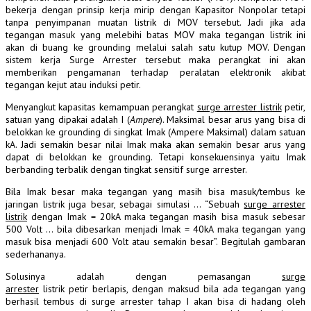
bekerja dengan prinsip kerja mirip dengan Kapasitor Nonpolar tetapi
tanpa penyimpanan muatan listrik di MOV tersebut. Jadi jika ada
tegangan masuk yang melebihi batas MOV maka tegangan listrik ini
akan di buang ke grounding melalui salah satu kutup MOV. Dengan
sistem kerja Surge
Arrester
tersebut maka perangkat ini akan
memberikan pengamanan terhadap peralatan elektronik akibat
tegangan kejut atau
induksi
petir.
Menyangkut kapasitas kemampuan perangkat
surge
arrester
listrik
petir,
satuan yang dipakai adalah I (
Ampere
). Maksimal besar arus yang bisa di
belokkan ke grounding di singkat Imak (Ampere Maksimal) dalam satuan
kA. Jadi semakin besar nilai Imak maka akan semakin besar arus yang
dapat di belokkan ke grounding. Tetapi konsekuensinya yaitu Imak
berbanding terbalik dengan tingkat sensitif surge arrester.
Bila Imak besar maka tegangan yang masih bisa masuk/tembus ke
jaringan listrik juga besar, sebagai simulasi … “Sebuah
surge arrester
listrik
dengan Imak = 20kA maka tegangan masih bisa masuk sebesar
500 Volt … bila dibesarkan menjadi Imak = 40kA maka tegangan yang
masuk bisa menjadi 600 Volt atau semakin besar”. Begitulah gambaran
sederhananya.
Solusinya adalah dengan pemasangan
surge
arrester
listrik petir berlapis, dengan maksud bila ada tegangan yang
berhasil tembus di surge arrester tahap I akan bisa di hadang oleh