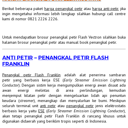
Berikut beberapa paket
harga penangkal petir
atau
harga anti petir
, jika
ingin mengetahui informasi lebih lengkap silahkan hubungi call centre
kami di nomor 0821 2226 2226.
Untuk mendapatkan brosur penangkal petir Flash Vectron silahkan buka
halaman brosur penangkal petir atau manual book penangkal petir.
ANTI PETIR
–
PENANGKAL PETIR FLASH
FRANKLIN
Penangkal petir Flash Franklin
adalah alat penerima sambaran
petir yang berbasis kerja ESE (
Early Streamer Emission Lightning
Conductor
). Dengan sistim kerja mengumpulkan energi awan disaat ada
awan energi melintas di area perlindungan, kemudian
menjemput kilatan petir dengan mengeluarkan lidah api penuntun
keudara (
streamer
), menangkap dan menyalurkan ke bumi. Meskipun
seluruh terminal unit
anti petir
atau
penangkal petir
jenis elektrostatis
berbasis kerja yaitu
ESE
(
Early Streamer Emission Lightning Conductor
),
akan tetapi penangkal petir Flash Franklin di rancang khusus untuk
digunakan didaerah yang beriklim tropis seperti di Indonesia.