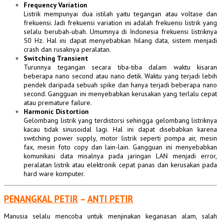
Frequency Variation
Listrik mempunyai dua istilah yaitu tegangan atau voltase dan
frekuensi. Jadi frekuensi variation ini adalah frekuensi listrik yang
selalu berubah-ubah. Umumnya di Indonesia frekuensi listriknya
50 Hz. Hal ini dapat menyebabkan hilang data, sistem menjadi
crash dan rusaknya peralatan.
Switching Transient
Turunnya tegangan secara tiba-tiba dalam waktu kisaran
beberapa nano second atau nano detik. Waktu yang terjadi lebih
pendek daripada sebuah spike dan hanya terjadi beberapa nano
second. Gangguan ini menyebabkan kerusakan yang terlalu cepat
atau premature failure.
Harmonic Distortion
Gelombang listrik yang terdistorsi sehingga gelombang listriknya
kacau tidak sinusoidal lagi. Hal ini dapat disebabkan karena
switching power supply, motor listrik seperti pompa air,
mesin
fax, mesin foto copy dan lain-lain. Gangguan ini menyebabkan
komunikasi data misalnya pada jaringan LAN menjadi error,
peralatan listrik atau elektronik cepat panas dan kerusakan pada
hard ware komputer.
PENANGKAL PETIR
–
ANTI PETIR
Manusia selalu mencoba untuk menjinakan keganasan alam, salah