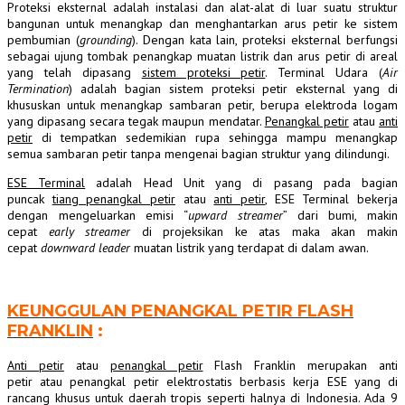
Proteksi eksternal adalah instalasi dan alat-alat di luar suatu struktur
bangunan untuk menangkap dan menghantarkan arus petir ke sistem
pembumian (
grounding
). Dengan kata lain, proteksi eksternal berfungsi
sebagai ujung tombak penangkap muatan listrik dan arus petir di areal
yang telah dipasang
sistem proteksi petir
. Terminal Udara (
Air
Termination
) adalah bagian sistem proteksi petir eksternal yang di
khususkan untuk menangkap sambaran petir, berupa elektroda logam
yang dipasang secara tegak maupun mendatar.
Penangkal petir
atau
anti
petir
di tempatkan sedemikian rupa sehingga mampu menangkap
semua sambaran petir tanpa mengenai bagian struktur yang dilindungi.
ESE Terminal
adalah Head Unit yang di pasang pada bagian
puncak
tiang penangkal petir
atau
anti petir
, ESE Terminal bekerja
dengan mengeluarkan emisi “
upward streamer
” dari bumi, makin
cepat
early streamer
di projeksikan ke atas maka akan makin
cepat
downward leader
muatan listrik yang terdapat di dalam awan.
KEUNGGULAN PENANGKAL PETIR FLASH
FRANKLIN
:
Anti petir
atau
penangkal petir
Flash Franklin merupakan anti
petir atau penangkal petir elektrostatis berbasis kerja ESE yang di
rancang khusus untuk daerah tropis seperti halnya di Indonesia. Ada 9