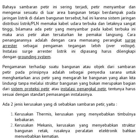
Bahaya sambaran
petir
ini sering terjadi, petir menyambar dan
mengenai sesuatu di luar area bangunan tetapi berdampak pada
jaringan listrik di dalam bangunan tersebut, hal ini karena sistem jaringan
distribusi listrik/PLN memakai kabel udara terbuka dan letaknya sangat
tinggi, bilamana ada petir yang menyambar pada kabel terbuka ini
maka arus petir akan tersalurkan ke pemakai langsung. Cara
penanganannya adalah dengan cara memasang perangkat
surge
arrester
sebagai pengaman tegangan lebih (
over
voltage
).
Instalasi surge
arrester
listrik ini dipasang harus dilengkapi
dengan
grounding
system
.
Pengamanan terhadap suatu bangunan atau objek dari
sambaran
petir pada prinsipnya adalah sebagai penyedia sarana untuk
menghantarkan arus petir yang mengarah ke bangunan yang akan kita
lindungi tanpa melalui struktur bangunan yang bukan merupakan bagian
dari
sistem proteksi petir
atau
instalasi penangkal petir
, tentunya harus
sesuai dengan standart pemasangan instalasinya.
Ada 2 jenis kerusakan yang di sebabkan sambaran petir, yaitu :
Kerusakan Thermis, kerusakan yang menyebabkan timbulnya
kebakaran.
Kerusakan Mekanis, kerusakan yang menyebabkan struktur
bangunan retak, rusaknya peralatan elektronik bahkan
menyebabkan kematian.