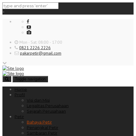
×
Mon - Sat: 08:00 - 17:00
0821 2226 2226
pakarpetir@gmail.com
Toggle navigation
Home
Profil
Visi dan Misi
Legalitas Perusahaan
Sejarah Perusahaan
Petir
Bahaya Petir
Penangkal Petir
Sambaran Petir