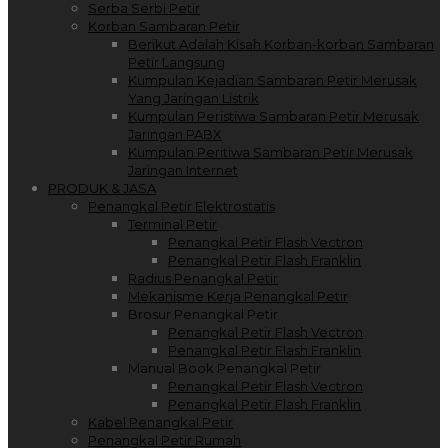
Serba Serbi Petir
Korban Sambaran Petir
Berikut Adalah Kisah Korban-korban Sambaran
Petir Langsung
Kumpulan Kejadian Sambaran Petir Merusak
Yang Jaringan Listrik
Kumpulan Peristiwa Sambaran Petir Merusak
Jaringan PABX
Kumpulan Peritiwa Sambaran Petir Merusak
Jaringan Internet
PRODUK & JASA
Penangkal Petir Elektrostatis
Terminal Petir
Penangkal Petir Flash Vectron
Penangkal Petir Flash Franklin
Radius Penangkal Petir
Mekanisme Kerja Penangkal Petir
Brosur Penangkal Petir
Penangkal Petir Flash Vectron
Penangkal Petir Flash Franklin
Manual Book Penangkal Petir
Penangkal Petir Flash Vectron
Penangkal Petir Flash Franklin
Kabel Penangkal Petir
Penangkal Petir Rumah