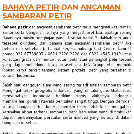
BAHAYA PETIR
DAN
ANCAMAN
SAMBARAN PETIR
Bahaya petir
dan ancaman sambaran petir terus mengintai kita, rumah,
kantor serta bangunan lainnya yang menjadi aset kita, apalagi seiring
datangnya musim penghujan yang di sertai badai. Sudahkah aset anda
tersebut dilindungi dari bahaya atau ancaman sambaran petir? Jika
belum dan sebelum terlambat segera hubungi Call Centre kami di
nomor 022 87789603 / 0821 2226 2226 dan 0822 4545 1919 untuk
konsultasi gratis dan mencari solusi petir atau
penangkal petir
terbaik
yang dapat melindungi kita dan aset kita. JAG Group telah memiliki
Ribuan karya terkait tentang sistem proteksi petir yang tersebar di
seluruh Indonesia.
Salah satu gangguan alam yang sering terjadi adalah sambaran petir.
Mengingat letak geografis Indonesia yang di lalui garis khatulistiwa
menyebabkan Indonesia beriklim tropis, akibatnya Indonesia
memiliki hari guruh rata-rata per tahun sangat tinggi. Dengan demikian
seluruh bangunan di Indonesia memiliki resiko lebih besar mengalami
kerusakan akibat terkena
sambaran petir
. Kerusakan yang di timbulkan
dapat membahayakan peralatan serta manusia yang berada di dalam
bangunan tersebut.
Selain petir dapat menyambar sebuah bangunan yang telah di