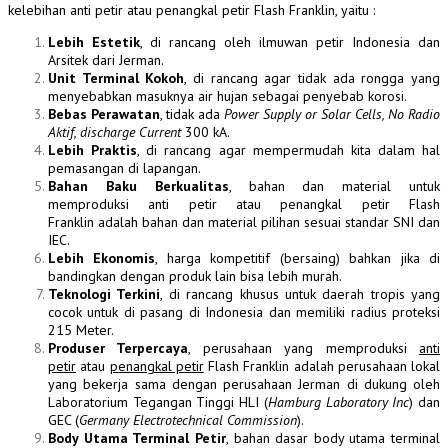
kelebihan anti petir atau penangkal petir Flash Franklin, yaitu :
Lebih Estetik
, di rancang oleh ilmuwan petir Indonesia dan
Arsitek dari Jerman.
Unit Terminal Kokoh
, di rancang agar tidak ada rongga yang
menyebabkan masuknya air hujan sebagai penyebab korosi.
Bebas Perawatan
, tidak ada
Power Supply or Solar Cells, No Radio
Aktif, discharge Current
300 kA.
Lebih Praktis
, di rancang agar mempermudah kita dalam hal
pemasangan di lapangan.
Bahan Baku Berkualitas
, bahan dan material untuk
memproduksi anti petir atau penangkal petir Flash
Franklin adalah bahan dan material pilihan sesuai standar SNI dan
IEC.
Lebih Ekonomis
, harga kompetitif (bersaing) bahkan jika di
bandingkan dengan produk lain bisa lebih murah.
Teknologi Terkini
, di rancang khusus untuk daerah tropis yang
cocok untuk di pasang di Indonesia dan memiliki radius proteksi
215 Meter.
Produser Terpercaya
, perusahaan yang memproduksi
anti
petir
atau
penangkal petir
Flash Franklin adalah perusahaan lokal
yang bekerja sama dengan perusahaan Jerman di dukung oleh
Laboratorium Tegangan Tinggi HLI (
Hamburg Laboratory Inc
) dan
GEC (
Germany Electrotechnical Commission
).
Body Utama Terminal Petir
, bahan dasar body utama terminal