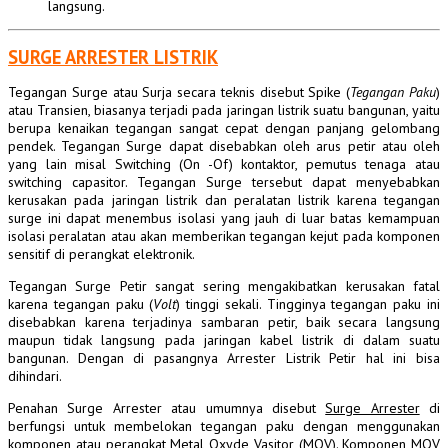
langsung.
SURGE ARRESTER LISTRIK
Tegangan Surge atau Surja secara teknis disebut Spike (
Tegangan Paku
)
atau Transien, biasanya terjadi pada jaringan listrik suatu bangunan, yaitu
berupa kenaikan tegangan sangat cepat dengan panjang gelombang
pendek. Tegangan Surge dapat disebabkan oleh arus petir atau oleh
yang lain misal Switching (On -Of) kontaktor, pemutus tenaga atau
switching capasitor. Tegangan Surge tersebut dapat menyebabkan
kerusakan pada jaringan listrik dan peralatan listrik karena tegangan
surge ini dapat menembus isolasi yang jauh di luar batas kemampuan
isolasi peralatan atau akan memberikan tegangan kejut pada komponen
sensitif di perangkat elektronik.
Tegangan Surge Petir sangat sering mengakibatkan kerusakan fatal
karena tegangan paku (
Volt
) tinggi sekali. Tingginya tegangan paku ini
disebabkan karena terjadinya sambaran petir, baik secara langsung
maupun tidak langsung pada jaringan kabel listrik di dalam suatu
bangunan. Dengan di pasangnya Arrester
Listrik
Petir hal ini bisa
dihindari.
Penahan Surge Arrester atau umumnya disebut
Surge Arrester
di
berfungsi untuk membelokan tegangan paku dengan menggunakan
komponen atau perangkat Metal Oxyde Vasitor (MOV). Komponen MOV