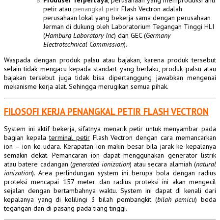
Produser Terpercaya
, perusahaan yang memproduksi anti
petir atau
penangkal petir
Flash Vectron adalah
perusahaan lokal yang bekerja sama dengan perusahaan
Jerman di dukung oleh Laboratorium Tegangan Tinggi HLI
(
Hamburg Laboratory Inc
) dan GEC (
Germany
Electrotechnical Commission
).
Waspada dengan produk palsu atau bajakan, karena produk tersebut
selain tidak mengacu kepada standart yang berlaku, produk palsu atau
bajakan tersebut juga tidak bisa dipertanggung jawabkan mengenai
mekanisme kerja alat. Sehingga merugikan semua pihak.
FILOSOFI KERJA PENANGKAL PETIR FLASH VECTRON
System ini aktif bekerja, sifatnya menarik petir untuk menyambar pada
bagian kepala
terminal petir
Flash Vectron dengan cara memancarkan
ion – ion ke udara. Kerapatan ion makin besar bila jarak ke kepalanya
semakin dekat. Pemancaran ion dapat menggunakan generator listrik
atau batere cadangan (
generated ionization
) atau secara alamiah (
natural
ionization
). Area perlindungan system ini berupa bola dengan radius
proteksi mencapai 157 meter dan radius proteksi ini akan mengecil
sejalan dengan bertambahnya waktu. System ini dapat di kenali dari
kepalanya yang di kelilingi 3 bilah pembangkit (
bilah pemicu
) beda
tegangan dan di pasang pada tiang tinggi.