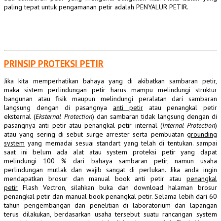
paling tepat untuk pengamanan petir adalah PENYALUR PETIR.
PRINSIP PROTEKSI PETIR
Jika kita memperhatikan bahaya yang di akibatkan
sambaran
petir,
maka sistem
perlindungan
petir harus mampu melindungi struktur
bangunan atau fisik maupun melindungi peralatan dari sambaran
langsung dengan di pasangnya
anti petir
atau penangkal petir
eksternal (
Eksternal Protection
) dan sambaran tidak langsung dengan di
pasangnya
anti
petir atau penangkal petir internal (
Internal
Protection
)
atau yang sering di sebut
surge
arrester serta pembuatan
grounding
system
yang memadai sesuai standart yang telah di tentukan. sampai
saat ini belum ada alat atau system proteksi petir yang dapat
melindungi 100 % dari bahaya sambaran petir, namun usaha
perlindungan mutlak dan wajib sangat di perlukan. Jika anda ingin
mendapatkan brosur dan manual book anti petir atau
penangkal
petir
Flash Vectron, silahkan buka dan download halaman brosur
penangkal petir dan manual book penangkal petir. Selama lebih dari 60
tahun pengembangan dan penelitian di laboratorium dan lapangan
terus dilakukan, berdasarkan usaha tersebut suatu rancangan system