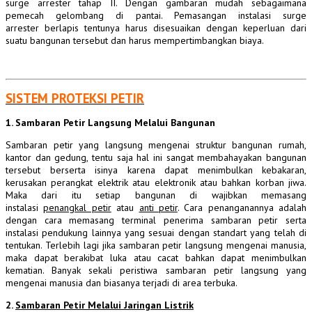
surge arrester tahap II. Dengan gambaran mudah sebagaimana
pemecah gelombang di pantai. Pemasangan instalasi surge
arrester berlapis tentunya harus disesuaikan dengan keperluan dari
suatu bangunan tersebut dan harus mempertimbangkan biaya.
SISTEM PROTEKSI PETIR
1.
Sambaran Petir Langsung Melalui Bangunan
Sambaran
petir yang langsung mengenai struktur bangunan rumah,
kantor dan gedung, tentu saja hal ini sangat membahayakan bangunan
tersebut berserta isinya karena dapat menimbulkan kebakaran,
kerusakan perangkat elektrik atau elektronik atau bahkan korban jiwa.
Maka dari itu setiap bangunan di wajibkan memasang
instalasi
penangkal petir
atau
anti petir
. Cara penanganannya adalah
dengan cara memasang terminal
penerima
sambaran petir serta
instalasi pendukung lainnya yang sesuai dengan standart yang telah di
tentukan. Terlebih lagi jika
sambaran
petir langsung mengenai manusia,
maka dapat berakibat luka atau cacat bahkan dapat menimbulkan
kematian. Banyak sekali peristiwa
sambaran
petir langsung yang
mengenai manusia dan biasanya terjadi di area terbuka.
2.
Sambaran Petir Melalui Jaringan Listrik