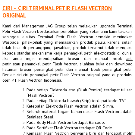
CIRI – CIRI TERMINAL PETIR FLASH VECTRON
ORIGINAL
Kami dari Managemen JAG Group telah melakukan upgrade Terminal
Petir Flash Vectron berdasarkan penelitian yang selama ini kami lakukan,
sehingga kualitas Terminal Petir Flash Vectron semakin meningkat.
Waspadai pihak-pihak yang memasarkan produk palsu, karena selain
tidak bisa di pertanggung jawabkan, produk tersebut tidak mengacu
kepada standar mekanisme kerja
penangkal petir elektrostatis
di dunia.
Jika anda ingin mendapatkan brosur dan manual book
anti
petir
atau
penangkal petir
Flash Vectron, silahkan buka dan download
halaman brosur penangkal petir dan manual book penangkal petir.
Berikut ciri-ciri penangkal petir Flash Vectron original yang di produksi
oleh PT. Flash Vectron Indonesia.
Pada setiap Elektroda atas (Bilah Pemicu) terdapat tulisan
“Flash Vectron“.
Pada setiap Elektroda bawah (Sirip) terdapat kode “FV”.
Ketebalan Elektroda Flash Vectron adalah 5 mm.
Seluruh material logam bahan dasar Flash Vectron adalah
Stainless Steel.
Pada Body Flash Vectron terdapat Barcode.
Pada Sertifikat Flash Vectron terdapat QR Code.
Kemasan Flash Vectron berwarna biru dan terdapat motif