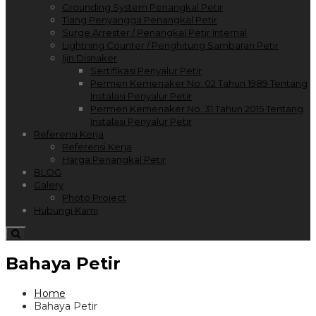
Grounding System Penangkal Petir
Tiang Penyangga Penangkal Petir
Surge Arrester / Penangkal Petir Internal
Lightning Counter / Penghitung Sambaran Petir
Ijin Disnaker
Sertifikasi Penyalur Petir
Permen Kemenaker No. 02 Tahun 1989 Tentang
Instalasi Penyalur Petir
Permen Kemenaker No. 31 Tahun 2015 Tentang
Instalasi Penyalur Petir
Referensi Kerja
Referensi Kerja
Harga Penangkal Petir
BLOG
Galery
Photo Project
Hubungi Kami
Bahaya Petir
Home
Bahaya Petir