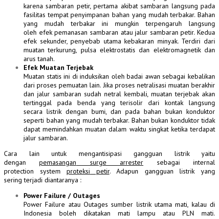
karena
sambaran
petir, pertama akibat sambaran langsung pada
fasilitas tempat penyimpanan bahan yang mudah terbakar. Bahan
yang mudah terbakar ini mungkin terpengaruh langsung
oleh efek pemanasan sambaran atau jalur
sambaran
petir. Kedua
efek sekunder, penyebab utama kebakaran minyak. Terdiri dari
muatan terkurung, pulsa elektrostatis dan elektromagnetik dan
arus tanah.
Efek Muatan Terjebak
Muatan statis ini di induksikan oleh badai awan sebagai kebalikan
dari proses pemuatan lain. Jika proses netralisasi muatan berakhir
dan jalur sambaran sudah netral kembali, muatan terjebak akan
tertinggal pada benda yang terisolir dari kontak langsung
secara listrik dengan bumi, dan pada bahan bukan konduktor
seperti bahan yang mudah terbakar. Bahan bukan konduktor tidak
dapat memindahkan muatan dalam waktu singkat ketika terdapat
jalur sambaran.
Cara lain untuk mengantisipasi gangguan listrik yaitu
dengan
pemasangan
surge arrester
sebagai
internal
protection system
proteksi
petir
. Adapun gangguan listrik yang
sering terjadi diantaranya :
Power
Failure
/ Outages
Power Failure
atau
Outages
sumber listrik utama mati, kalau di
Indonesia boleh dikatakan mati lampu atau PLN mati.