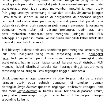
lengkapi
anti petir
atau
penangkal
petir konvensional
maupun
anti petir
elektrostatis
, petir juga dapat menyambar melalui jaringan listrik
PLN yang kabelnya terbentang di luar dan terbuka. Umumnya jaringan
listrik terbuka seperti ini masih di pergunakan di beberapa negara
termasuk Indonesia. Arus petir yang merusak perangkat panel listrik
bukan di sebabkan oleh
sambaran
petir yang menyambar langsung ke
bangunan yang telah di pasang
penangkal
petir
atau anti
petir melainkan
sambaran
petir mengenai jaringan listrik PLN
sehingga arus petir ini masuk ke bangunan mengikuti kabel listrik dan
merusak panel listrik tersebut.
Jadi biasanya
bahaya petir
atau
sambaran
petir mengenai sesuatu yang
jauh dari bangunan yang telah terpasang instalasi
penangkal
petir
baik
penangkal
petir konvensional maupun penangkal petir
elektrostatis, hal ini sudah biasa terjadi karena kabel distribusi PLN
memakai kabel distribusi terbuka dan letaknya tinggi, seperti yang
terpasang pada jaringan listrik tegangan tinggi di Indonesia.
Untuk penanganan agar peristiwa ini tidak terjadi maka perlu sekali
jaringan listrik pada sebuah bangunan di lengkapi dengan
perangkat
Surge
Arrester
(pelepas tegangan lebih/over voltage). Jenis
dan merk
Surge
Arrester
ini banyak sekali tersedia di pasaran umum,
yang jelas pemasangan
surge arrester
harus di hubungkan dengan
grounding
ke bumi.