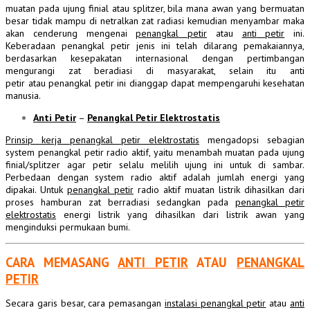
muatan pada ujung finial atau splitzer, bila mana awan yang bermuatan
besar tidak mampu di netralkan zat radiasi kemudian menyambar maka
akan cenderung mengenai
penangkal
petir
atau
anti
petir
ini.
Keberadaan penangkal petir jenis ini telah dilarang pemakaiannya,
berdasarkan kesepakatan internasional dengan pertimbangan
mengurangi zat beradiasi di masyarakat, selain itu anti
petir atau penangkal petir ini dianggap dapat mempengaruhi kesehatan
manusia.
Anti
Petir
–
Penangkal Petir
Elektrostatis
Prinsip kerja
penangkal
petir elektrostatis
mengadopsi sebagian
system
penangkal
petir radio aktif, yaitu menambah muatan pada ujung
finial/splitzer agar petir selalu melilih ujung ini untuk di sambar.
Perbedaan dengan system radio aktif adalah jumlah energi yang
dipakai. Untuk
penangkal
petir
radio aktif muatan listrik dihasilkan dari
proses hamburan zat berradiasi sedangkan pada
penangkal petir
elektrostatis
energi listrik yang dihasilkan dari listrik awan yang
menginduksi permukaan bumi.
CARA MEMASANG
ANTI PETIR
ATAU
PENANGKAL
PETIR
Secara garis besar, cara pemasangan
instalasi
penangkal
petir
atau
anti