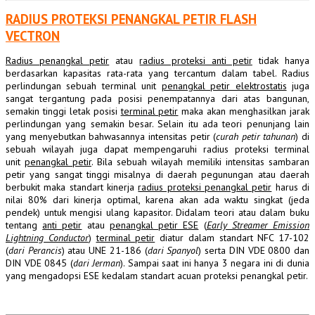
RADIUS PROTEKSI PENANGKAL PETIR FLASH
VECTRON
Radius penangkal petir
atau
radius proteksi anti petir
tidak hanya
berdasarkan kapasitas rata-rata yang tercantum dalam tabel. Radius
perlindungan sebuah terminal unit
penangkal petir elektrostatis
juga
sangat tergantung pada posisi penempatannya dari atas bangunan,
semakin tinggi letak posisi
terminal petir
maka akan menghasilkan jarak
perlindungan yang semakin besar. Selain itu ada teori penunjang lain
yang menyebutkan bahwasannya intensitas petir (
curah petir tahunan
) di
sebuah wilayah juga dapat mempengaruhi radius proteksi terminal
unit
penangkal petir
. Bila sebuah wilayah memiliki intensitas sambaran
petir yang sangat tinggi misalnya di daerah pegunungan atau daerah
berbukit maka standart kinerja
radius proteksi penangkal petir
harus di
nilai 80% dari kinerja optimal, karena akan ada waktu singkat (jeda
pendek) untuk mengisi ulang kapasitor.
Didalam teori atau dalam buku
tentang
anti petir
atau
penangkal petir ESE
(
Early Streamer Emission
Lightning Conductor
)
terminal petir
diatur dalam standart NFC 17-102
(
dari Perancis
) atau UNE 21-186 (
dari Spanyol
) serta DIN VDE 0800 dan
DIN VDE 0845 (
dari Jerman
). Sampai saat ini hanya 3 negara ini di dunia
yang mengadopsi ESE kedalam standart acuan proteksi penangkal petir.