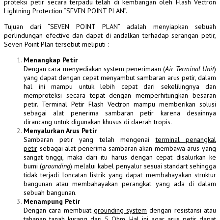
proteksi
petir secara terpadu telah di kembangan oleh Flash
Vectron
Lightning Protection “SEVEN POINT PLAN”.
Tujuan dari “SEVEN
POINT
PLAN” adalah menyiapkan sebuah
perlindungan efective dan dapat di andalkan terhadap serangan petir,
Seven Point Plan tersebut meliputi :
Menangkap Petir
Dengan cara menyediakan system penerimaan (
Air Terminal Unit
)
yang dapat dengan cepat menyambut sambaran arus petir, dalam
hal ini mampu untuk lebih cepat dari sekelilingnya dan
memproteksi secara tepat dengan memperhitungkan besaran
petir. Terminal Petir Flash Vectron mampu memberikan solusi
sebagai alat penerima sambaran petir karena desainnya
dirancang untuk digunakan khusus di daerah tropis.
Menyalurkan Arus Petir
Sambaran petir yang telah mengenai
terminal penangkal
petir
sebagai alat penerima sambaran akan membawa arus yang
sangat tinggi, maka dari itu harus dengan cepat disalurkan ke
bumi (
grounding
) melalui kabel penyalur sesuai standart sehingga
tidak terjadi loncatan listrik yang dapat membahayakan struktur
bangunan atau membahayakan perangkat yang ada di dalam
sebuah bangunan.
Menampung Petir
Dengan cara membuat
grounding system
dengan resistansi atau
tahanan tanah kurang dari 5 Ohm. Hal ini agar arus petir dapat