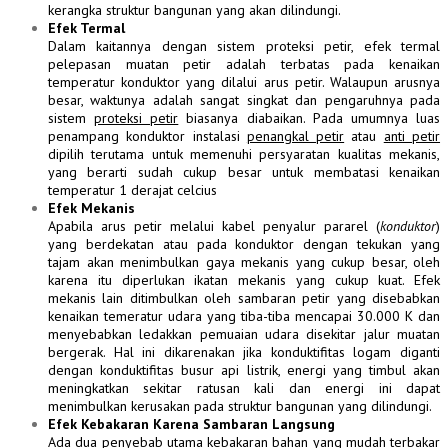
kerangka struktur bangunan yang akan dilindungi.
Efek Termal
Dalam kaitannya dengan sistem proteksi petir, efek termal
pelepasan muatan petir adalah terbatas pada kenaikan
temperatur konduktor yang dilalui
arus
petir. Walaupun arusnya
besar, waktunya adalah sangat singkat dan pengaruhnya pada
sistem
proteksi petir
biasanya diabaikan. Pada umumnya luas
penampang konduktor instalasi
penangkal petir
atau
anti petir
dipilih terutama untuk memenuhi persyaratan kualitas mekanis,
yang berarti sudah cukup besar untuk membatasi kenaikan
temperatur 1 derajat celcius
Efek Mekanis
Apabila arus petir melalui
kabel
penyalur pararel (
konduktor
)
yang berdekatan atau pada konduktor dengan tekukan yang
tajam akan menimbulkan gaya mekanis yang cukup besar, oleh
karena itu diperlukan ikatan mekanis yang cukup kuat. Efek
mekanis lain ditimbulkan oleh
sambaran
petir yang disebabkan
kenaikan temeratur udara yang tiba-tiba mencapai 30.000 K dan
menyebabkan ledakkan pemuaian udara disekitar jalur muatan
bergerak. Hal ini dikarenakan jika konduktifitas logam diganti
dengan konduktifitas busur api listrik, energi yang timbul akan
meningkatkan sekitar ratusan kali dan energi ini dapat
menimbulkan kerusakan pada struktur bangunan yang dilindungi.
Efek Kebakaran Karena Sambaran Langsung
Ada dua penyebab utama kebakaran bahan yang mudah terbakar