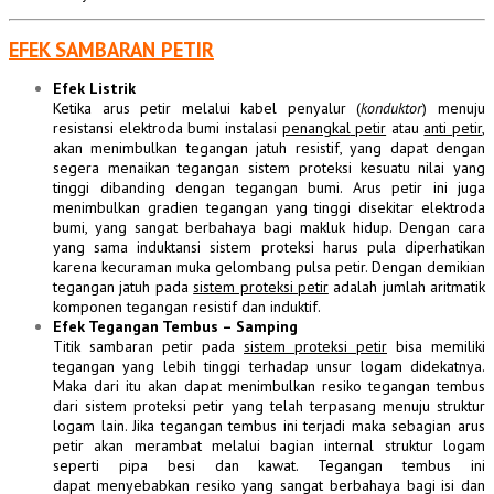
EFEK SAMBARAN PETIR
Efek Listrik
Ketika arus
petir
melalui kabel
penyalur
(
konduktor
) menuju
resistansi elektroda bumi instalasi
penangkal
petir
atau
anti petir
,
akan menimbulkan tegangan jatuh resistif, yang dapat dengan
segera menaikan tegangan sistem proteksi kesuatu nilai yang
tinggi dibanding dengan tegangan bumi.
Arus
petir ini juga
menimbulkan gradien tegangan yang tinggi disekitar elektroda
bumi, yang sangat berbahaya bagi makluk hidup. Dengan cara
yang sama induktansi sistem proteksi harus pula diperhatikan
karena kecuraman muka gelombang pulsa petir. Dengan demikian
tegangan jatuh pada
sistem proteksi petir
adalah jumlah aritmatik
komponen tegangan resistif dan induktif.
Efek Tegangan Tembus – Samping
Titik
sambaran
petir pada
sistem
proteksi
petir
bisa memiliki
tegangan yang lebih tinggi terhadap unsur logam didekatnya.
Maka dari itu akan dapat menimbulkan resiko tegangan tembus
dari sistem proteksi petir yang telah terpasang menuju struktur
logam lain. Jika tegangan tembus ini terjadi maka sebagian
arus
petir akan merambat melalui bagian internal struktur logam
seperti pipa besi dan kawat. Tegangan tembus ini
dapat menyebabkan resiko yang sangat berbahaya bagi isi dan