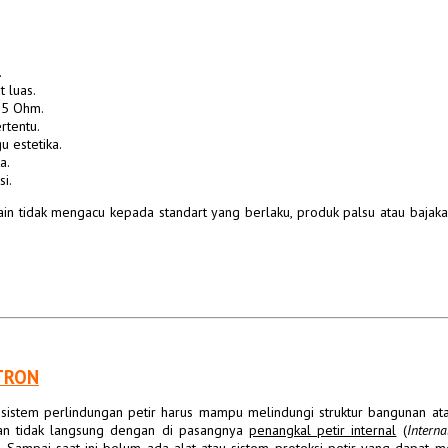
.
 luas.
 5 Ohm.
rtentu.
 estetika.
a.
i.
ain tidak mengacu kepada standart yang berlaku, produk palsu atau bajak
TRON
a sistem perlindungan petir harus mampu melindungi struktur bangunan at
an tidak langsung dengan di pasangnya
penangkal petir internal
(
Interna