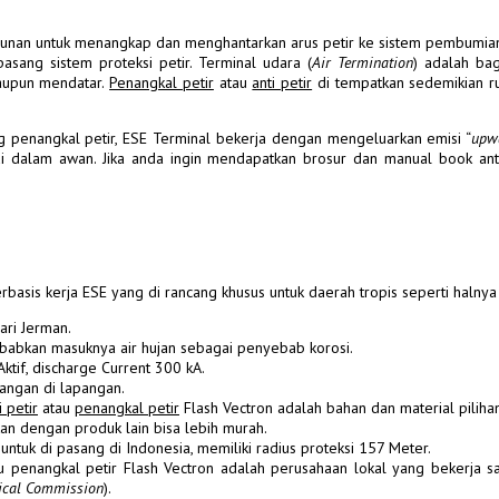
 bangunan untuk menangkap dan menghantarkan arus petir ke sistem pembumian
asang sistem proteksi petir. Terminal udara (
Air Termination
) adalah bag
aupun mendatar.
Penangkal petir
atau
anti petir
di tempatkan sedemikian 
 penangkal petir, ESE Terminal bekerja dengan mengeluarkan emisi “
upw
di dalam awan. Jika anda ingin mendapatkan brosur dan manual book anti
rbasis kerja ESE yang
di rancang khusus untuk daerah tropis seperti halnya
ari Jerman.
ebabkan masuknya air hujan sebagai penyebab korosi.
Aktif, discharge Current 300 kA.
angan di lapangan.
i petir
atau
penangkal petir
Flash Vectron adalah bahan dan material pilihan
gkan dengan produk lain bisa lebih murah.
untuk di pasang di Indonesia, memiliki radius proteksi 157 Meter.
au penangkal petir Flash Vectron adalah perusahaan lokal yang bekerj
ical Commission
).