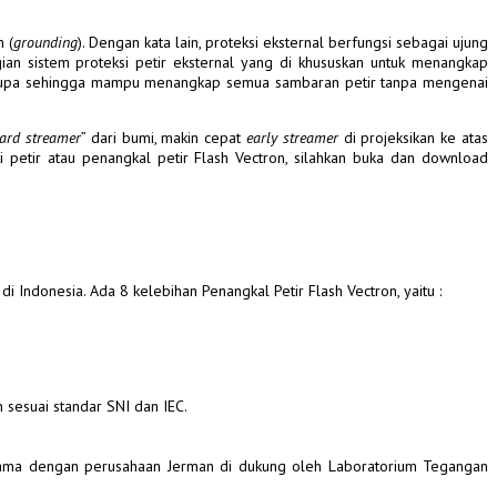
 (
grounding
). Dengan kata lain, proteksi eksternal berfungsi sebagai ujung
ian sistem proteksi petir eksternal yang di khususkan untuk menangkap
rupa sehingga mampu menangkap semua sambaran petir tanpa mengenai
ard streamer
” dari bumi, makin cepat
early streamer
di projeksikan ke atas
 petir atau penangkal petir Flash Vectron, silahkan buka dan download
 di Indonesia. Ada 8 kelebihan Penangkal P
etir Flash Vectron, yaitu :
 sesuai standar SNI dan IEC.
a sama dengan perusahaan Jerman di dukung oleh Laboratorium Tegangan