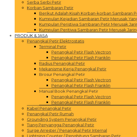
Serba Serbi Petir
Korban Sambaran Petir
Berikut Adalah Kisah Korban-korban Sambaran P
Kumpulan Kejadian Sambaran Petir Merusak Yang 
Kumpulan Peristiwa Sambaran Petir Merusak Jar
Kumpulan Peritiwa Sambaran Petir Merusak Jarin
PRODUK & JASA
Penangkal Petir Elektrostatis
Terminal Petir
Penangkal Petir Flash Vectron
Penangkal Petir Flash Franklin
Radius Penangkal Petir
Mekanisme Kerja Penangkal Petir
Brosur Penangkal Petir
Penangkal Petir Flash Vectron
Penangkal Petir Flash Franklin
Manual Book Penangkal Petir
Penangkal Petir Flash Vectron
Penangkal Petir Flash Franklin
Kabel Penangkal Petir
Penangkal Petir Rumah
Grounding System Penangkal Petir
Tiang Penyangga Penangkal Petir
Surge Arrester / Penangkal Petir Internal
Lightning Counter / Penghitung Sambaran Petir