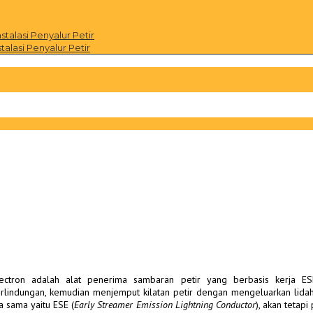
alasi Penyalur Petir
alasi Penyalur Petir
tron adalah alat penerima sambaran petir yang berbasis kerja ES
lindungan, kemudian menjemput kilatan petir dengan mengeluarkan lidah
a sama yaitu ESE (
Early Streamer Emission Lightning Conductor
), akan tetap