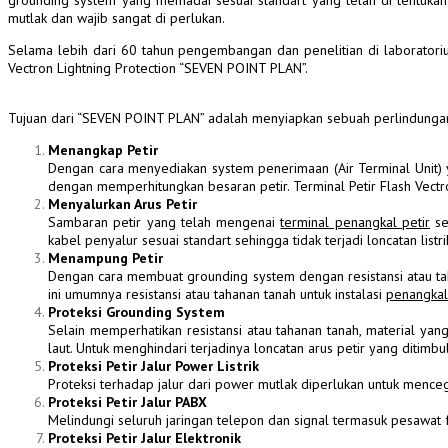
grounding system yang memadai sesuai standart yang telah di tentukan
mutlak dan wajib sangat di perlukan.
Selama lebih dari 60 tahun pengembangan dan penelitian di laboratoriu
Vectron Lightning Protection “SEVEN POINT PLAN”.
Tujuan dari
“SEVEN POINT PLAN”
adalah menyiapkan sebuah perlindungan
Menangkap Petir
Dengan cara menyediakan system penerimaan (Air Terminal Uni
dengan memperhitungkan
besaran petir
.
Terminal Petir Flash Vect
Menyalurkan Arus Petir
Sambaran petir
yang telah mengenai
terminal penangkal petir
se
kabel penyalur
sesuai standart sehingga tidak terjadi loncatan l
Menampung Petir
Dengan cara membuat
grounding system
dengan
resistansi
atau
t
ini umumnya
resistansi
atau
tahanan tanah
untuk instalasi
penangkal
Proteksi Grounding System
Selain memperhatikan
resistansi
atau
tahanan tanah
, material ya
laut. Untuk menghindari terjadinya loncatan
arus petir
yang ditimbul
Proteksi Petir Jalur Power Listrik
Proteksi terhadap jalur dari power mutlak diperlukan untuk mencega
Proteksi Petir Jalur PABX
Melindungi seluruh jaringan telepon dan signal termasuk pesawat f
Proteksi Petir Jalur Elektronik