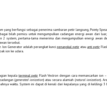
gam yang berfungsi sebagai penerima sambaran petir langsung, Pointy Spe
ebagai bilah pemicu untuk mengumpulkan cadangan energi awan dari luar
engan 2 system, pertama-tama menerima dan mengumpulkan energi awan d
awan tersebut.
etir. Ion Generator adalah perangkat kunci
penangkal petir
atau
anti petir
Flas
bak ion ke udara.
bagian kepala
terminal petir
Flash Vectron dengan cara memancarkan ion – i
 cadangan (
generated ionization
) atau secara alamiah (
natural ionization
). A
hnya waktu. System ini dapat di kenali dari kepalanya yang di kelilingi 3 