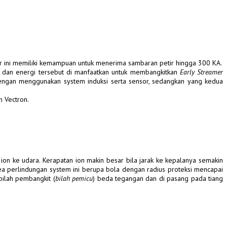
ar ini memiliki kemampuan untuk menerima sambaran petir hingga 300 KA.
, dan energi tersebut di manfaatkan untuk membangkitkan
Early Streamer
engan menggunakan system induksi serta sensor, sedangkan yang kedua
h Vectron.
on ke udara. Kerapatan ion makin besar bila jarak ke kepalanya semakin
rea perlindungan system ini berupa bola dengan radius proteksi mencapai
bilah pembangkit (
bilah pemicu
) beda tegangan dan di pasang pada tiang