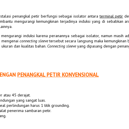
stalasi penangkal petir berfungsi sebagai isolator antara
terminal petir
den
bantu mengurangi kemungkinan terjadinya induksi yang di sebabkan arus 
lainnya.
engurangi induksi karena peranannya sebagai isolator, namun masih 
ar mengenai
connecting sleeve
tersebut secara langsung maka kemungkinan bes
i ukuran dan kualitas bahan.
Connecting sleeve
yang dipasang dengan penangka
ENGAN
PENANGKAL PETIR KONVENSIONAL
 atau 45 derajat.
indungan yang sangat luas.
eal perlindungan harus 1 titik
grounding
.
 alat penerima
sambaran petir
.
ang.