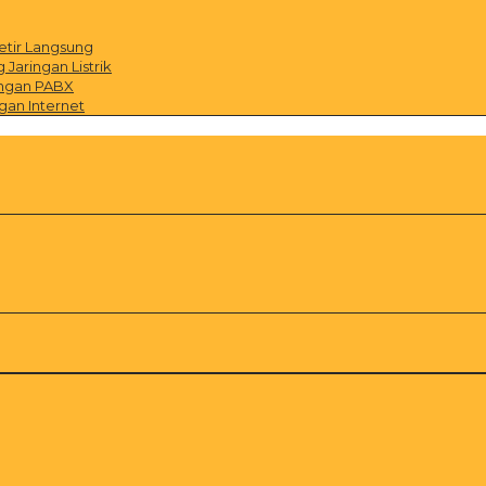
etir Langsung
Jaringan Listrik
ingan PABX
gan Internet