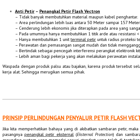
Anti Petir
–
Penangkal Petir Flash Vectron
– Tidak banyak membutuhkan material maupun
kabel penghantar
.
– Area perlindungan lebih luas antara 50 Meter sampai 157 Meter
– Cenderung lebih ekonomis jika diterapkan pada area yang sangat
– Pada umumnya hanya membutuhkan 1 titik
arde
atau
resistansi
<
– Hanya membutuhkan 1 unit
terminal petir
untuk
radius proteksi
te
– Perawatan dan pemasangan sangat mudah dan tidak mengganggu
– Bertindak sebagai pencegah interferensi perangkat elektronik kit
– Lebih aman bagi pekerja yang akan melakukan perawatan instalas
Waspada dengan produk palsu atau bajakan, karena produk tersebut sel
kerja alat. Sehingga merugikan semua pihak.
PRINSIP PERLINDUNGAN PENYALUR PETIR FLASH VEC
Jika kita memperhatikan bahaya yang di akibatkan sambaran petir, mak
pasangnya
penangkal petir eksternal
(
Eksternal Protection
) dan sambar