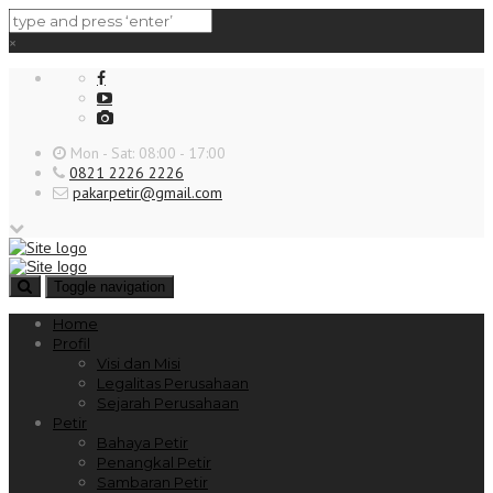
×
Mon - Sat: 08:00 - 17:00
0821 2226 2226
pakarpetir@gmail.com
Toggle navigation
Home
Profil
Visi dan Misi
Legalitas Perusahaan
Sejarah Perusahaan
Petir
Bahaya Petir
Penangkal Petir
Sambaran Petir