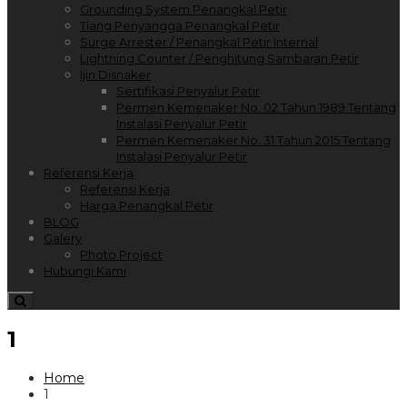
Grounding System Penangkal Petir
Tiang Penyangga Penangkal Petir
Surge Arrester / Penangkal Petir Internal
Lightning Counter / Penghitung Sambaran Petir
Ijin Disnaker
Sertifikasi Penyalur Petir
Permen Kemenaker No. 02 Tahun 1989 Tentang
Instalasi Penyalur Petir
Permen Kemenaker No. 31 Tahun 2015 Tentang
Instalasi Penyalur Petir
Referensi Kerja
Referensi Kerja
Harga Penangkal Petir
BLOG
Galery
Photo Project
Hubungi Kami
1
Home
1