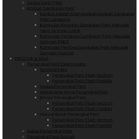
Serba Serbi Petir
Korban Sambaran Petir
Berikut Adalah Kisah Korban-korban Sambaran
Petir Langsung
Kumpulan Kejadian Sambaran Petir Merusak
Yang Jaringan Listrik
Kumpulan Peristiwa Sambaran Petir Merusak
Jaringan PABX
Kumpulan Peritiwa Sambaran Petir Merusak
Jaringan Internet
PRODUK & JASA
Penangkal Petir Elektrostatis
Terminal Petir
Penangkal Petir Flash Vectron
Penangkal Petir Flash Franklin
Radius Penangkal Petir
Mekanisme Kerja Penangkal Petir
Brosur Penangkal Petir
Penangkal Petir Flash Vectron
Penangkal Petir Flash Franklin
Manual Book Penangkal Petir
Penangkal Petir Flash Vectron
Penangkal Petir Flash Franklin
Kabel Penangkal Petir
Penangkal Petir Rumah