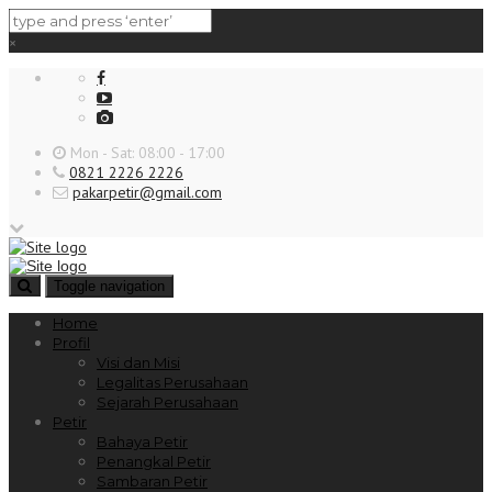
×
Mon - Sat: 08:00 - 17:00
0821 2226 2226
pakarpetir@gmail.com
Toggle navigation
Home
Profil
Visi dan Misi
Legalitas Perusahaan
Sejarah Perusahaan
Petir
Bahaya Petir
Penangkal Petir
Sambaran Petir