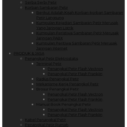
Serba Serbi Petir
Korban Sambaran Petir
Berikut Adalah Kisah Korban-korban Sambaran
Petir Langsung
Kumpulan Kejadian Sambaran Petir Merusak
Yang Jaringan Listrik
Kumpulan Peristiwa Sambaran Petir Merusak
Jaringan PABX
Kumpulan Peritiwa Sambaran Petir Merusak
Jaringan Internet
PRODUK & JASA
Penangkal Petir Elektrostatis
Terminal Petir
Penangkal Petir Flash Vectron
Penangkal Petir Flash Franklin
Radius Penangkal Petir
Mekanisme Kerja Penangkal Petir
Brosur Penangkal Petir
Penangkal Petir Flash Vectron
Penangkal Petir Flash Franklin
Manual Book Penangkal Petir
Penangkal Petir Flash Vectron
Penangkal Petir Flash Franklin
Kabel Penangkal Petir
Penangkal Petir Rumah