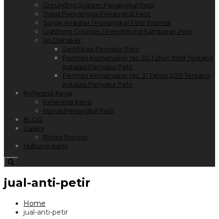
Grounding System Penangkal Petir
Tiang Penyangga Penangkal Petir
Surge Arrester / Penangkal Petir Internal
Lightning Counter / Penghitung Sambaran Petir
Ijin Disnaker
Sertifikasi Penyalur Petir
Permen Kemenaker No. 02 Tahun 1989 Tentang
Instalasi Penyalur Petir
Permen Kemenaker No. 31 Tahun 2015 Tentang
Instalasi Penyalur Petir
Referensi Kerja
Referensi Kerja
Harga Penangkal Petir
BLOG
Galery
Photo Project
Hubungi Kami
jual-anti-petir
Home
jual-anti-petir