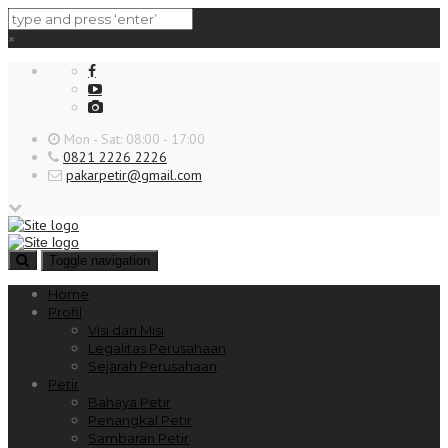
×
Mon - Sat: 08:00 - 17:00
0821 2226 2226
pakarpetir@gmail.com
Toggle navigation
Home
Profil
Visi dan Misi
Legalitas Perusahaan
Sejarah Perusahaan
Petir
Bahaya Petir
Penangkal Petir
Sambaran Petir