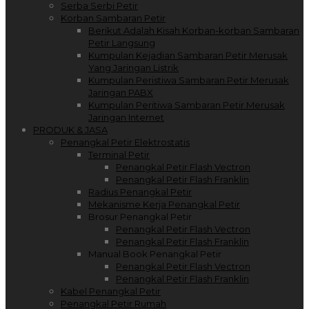
Serba Serbi Petir
Korban Sambaran Petir
Berikut Adalah Kisah Korban-korban Sambaran
Petir Langsung
Kumpulan Kejadian Sambaran Petir Merusak
Yang Jaringan Listrik
Kumpulan Peristiwa Sambaran Petir Merusak
Jaringan PABX
Kumpulan Peritiwa Sambaran Petir Merusak
Jaringan Internet
PRODUK & JASA
Penangkal Petir Elektrostatis
Terminal Petir
Penangkal Petir Flash Vectron
Penangkal Petir Flash Franklin
Radius Penangkal Petir
Mekanisme Kerja Penangkal Petir
Brosur Penangkal Petir
Penangkal Petir Flash Vectron
Penangkal Petir Flash Franklin
Manual Book Penangkal Petir
Penangkal Petir Flash Vectron
Penangkal Petir Flash Franklin
Kabel Penangkal Petir
Penangkal Petir Rumah