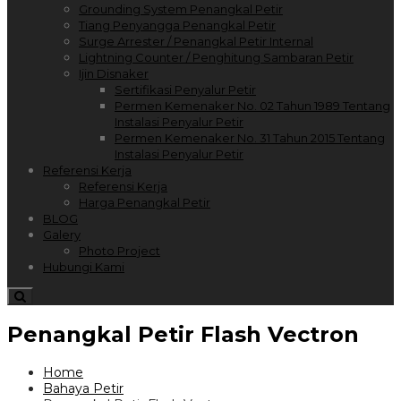
Grounding System Penangkal Petir
Tiang Penyangga Penangkal Petir
Surge Arrester / Penangkal Petir Internal
Lightning Counter / Penghitung Sambaran Petir
Ijin Disnaker
Sertifikasi Penyalur Petir
Permen Kemenaker No. 02 Tahun 1989 Tentang
Instalasi Penyalur Petir
Permen Kemenaker No. 31 Tahun 2015 Tentang
Instalasi Penyalur Petir
Referensi Kerja
Referensi Kerja
Harga Penangkal Petir
BLOG
Galery
Photo Project
Hubungi Kami
Penangkal Petir Flash Vectron
Home
Bahaya Petir