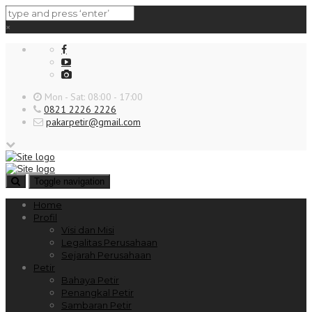
×
Mon - Sat: 08:00 - 17:00
0821 2226 2226
pakarpetir@gmail.com
Toggle navigation
Home
Profil
Visi dan Misi
Legalitas Perusahaan
Sejarah Perusahaan
Petir
Bahaya Petir
Penangkal Petir
Sambaran Petir