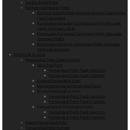
Serba Serbi Petir
Korban Sambaran Petir
Berikut Adalah Kisah Korban-korban Sambaran
Petir Langsung
Kumpulan Kejadian Sambaran Petir Merusak
Yang Jaringan Listrik
Kumpulan Peristiwa Sambaran Petir Merusak
Jaringan PABX
Kumpulan Peritiwa Sambaran Petir Merusak
Jaringan Internet
PRODUK & JASA
Penangkal Petir Elektrostatis
Terminal Petir
Penangkal Petir Flash Vectron
Penangkal Petir Flash Franklin
Radius Penangkal Petir
Mekanisme Kerja Penangkal Petir
Brosur Penangkal Petir
Penangkal Petir Flash Vectron
Penangkal Petir Flash Franklin
Manual Book Penangkal Petir
Penangkal Petir Flash Vectron
Penangkal Petir Flash Franklin
Kabel Penangkal Petir
Penangkal Petir Rumah