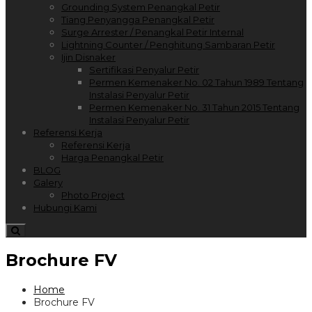
Grounding System Penangkal Petir
Tiang Penyangga Penangkal Petir
Surge Arrester / Penangkal Petir Internal
Lightning Counter / Penghitung Sambaran Petir
Ijin Disnaker
Sertifikasi Penyalur Petir
Permen Kemenaker No. 02 Tahun 1989 Tentang
Instalasi Penyalur Petir
Permen Kemenaker No. 31 Tahun 2015 Tentang
Instalasi Penyalur Petir
Referensi Kerja
Referensi Kerja
Harga Penangkal Petir
BLOG
Galery
Photo Project
Hubungi Kami
Brochure FV
Home
Brochure FV