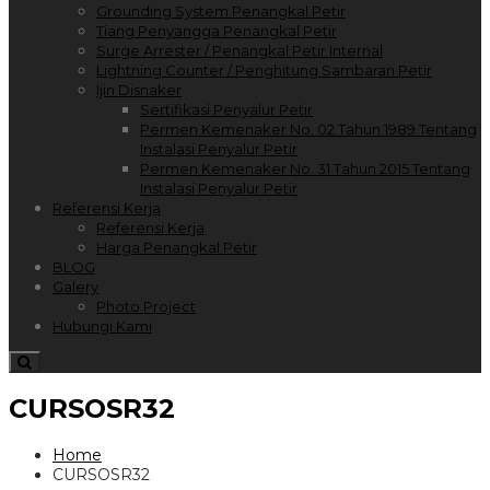
Grounding System Penangkal Petir
Tiang Penyangga Penangkal Petir
Surge Arrester / Penangkal Petir Internal
Lightning Counter / Penghitung Sambaran Petir
Ijin Disnaker
Sertifikasi Penyalur Petir
Permen Kemenaker No. 02 Tahun 1989 Tentang
Instalasi Penyalur Petir
Permen Kemenaker No. 31 Tahun 2015 Tentang
Instalasi Penyalur Petir
Referensi Kerja
Referensi Kerja
Harga Penangkal Petir
BLOG
Galery
Photo Project
Hubungi Kami
CURSOSR32
Home
CURSOSR32