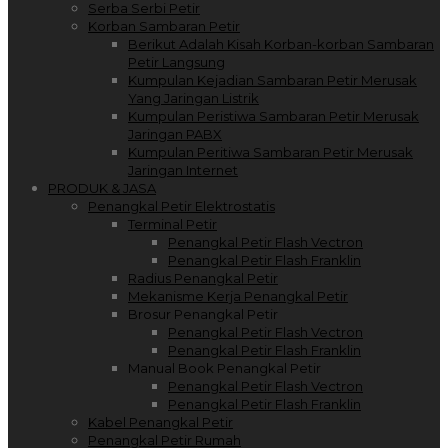
Serba Serbi Petir
Korban Sambaran Petir
Berikut Adalah Kisah Korban-korban Sambaran
Petir Langsung
Kumpulan Kejadian Sambaran Petir Merusak
Yang Jaringan Listrik
Kumpulan Peristiwa Sambaran Petir Merusak
Jaringan PABX
Kumpulan Peritiwa Sambaran Petir Merusak
Jaringan Internet
PRODUK & JASA
Penangkal Petir Elektrostatis
Terminal Petir
Penangkal Petir Flash Vectron
Penangkal Petir Flash Franklin
Radius Penangkal Petir
Mekanisme Kerja Penangkal Petir
Brosur Penangkal Petir
Penangkal Petir Flash Vectron
Penangkal Petir Flash Franklin
Manual Book Penangkal Petir
Penangkal Petir Flash Vectron
Penangkal Petir Flash Franklin
Kabel Penangkal Petir
Penangkal Petir Rumah