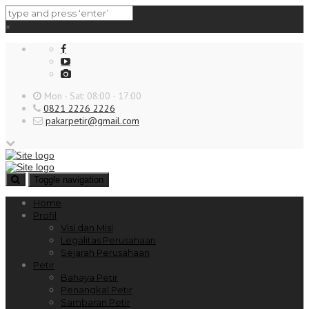
×
Mon - Sat: 08:00 - 17:00
0821 2226 2226
pakarpetir@gmail.com
Toggle navigation
Home
Profil
Visi dan Misi
Legalitas Perusahaan
Sejarah Perusahaan
Petir
Bahaya Petir
Penangkal Petir
Sambaran Petir