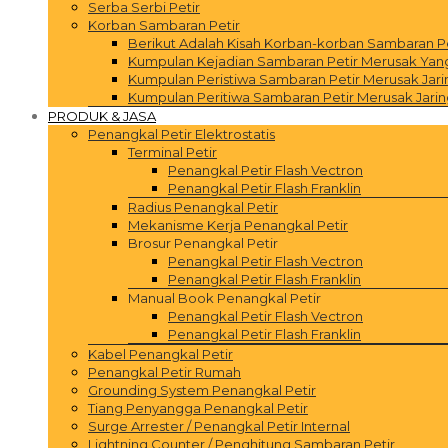
Serba Serbi Petir
Korban Sambaran Petir
Berikut Adalah Kisah Korban-korban Sambaran P
Kumpulan Kejadian Sambaran Petir Merusak Yang 
Kumpulan Peristiwa Sambaran Petir Merusak Jar
Kumpulan Peritiwa Sambaran Petir Merusak Jarin
PRODUK & JASA
Penangkal Petir Elektrostatis
Terminal Petir
Penangkal Petir Flash Vectron
Penangkal Petir Flash Franklin
Radius Penangkal Petir
Mekanisme Kerja Penangkal Petir
Brosur Penangkal Petir
Penangkal Petir Flash Vectron
Penangkal Petir Flash Franklin
Manual Book Penangkal Petir
Penangkal Petir Flash Vectron
Penangkal Petir Flash Franklin
Kabel Penangkal Petir
Penangkal Petir Rumah
Grounding System Penangkal Petir
Tiang Penyangga Penangkal Petir
Surge Arrester / Penangkal Petir Internal
Lightning Counter / Penghitung Sambaran Petir