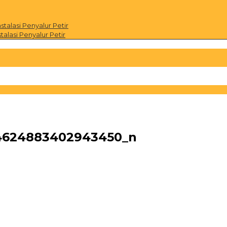
alasi Penyalur Petir
alasi Penyalur Petir
4624883402943450_n