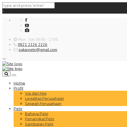
×
Mon - Sat: 08:00 - 17:00
0821 2226 2226
pakarpetir@gmail.com
Toggle
navigation
Home
Profil
Visi dan Misi
Legalitas Perusahaan
Sejarah Perusahaan
Petir
Bahaya Petir
Penangkal Petir
Sambaran Petir