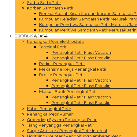
Serba Serbi Petir
Korban Sambaran Petir
Berikut Adalah Kisah Korban-korban Sambaran P
Kumpulan Kejadian Sambaran Petir Merusak Yang 
Kumpulan Peristiwa Sambaran Petir Merusak Jar
Kumpulan Peritiwa Sambaran Petir Merusak Jarin
PRODUK & JASA
Penangkal Petir Elektrostatis
Terminal Petir
Penangkal Petir Flash Vectron
Penangkal Petir Flash Franklin
Radius Penangkal Petir
Mekanisme Kerja Penangkal Petir
Brosur Penangkal Petir
Penangkal Petir Flash Vectron
Penangkal Petir Flash Franklin
Manual Book Penangkal Petir
Penangkal Petir Flash Vectron
Penangkal Petir Flash Franklin
Kabel Penangkal Petir
Penangkal Petir Rumah
Grounding System Penangkal Petir
Tiang Penyangga Penangkal Petir
Surge Arrester / Penangkal Petir Internal
Lightning Counter / Penghitung Sambaran Petir