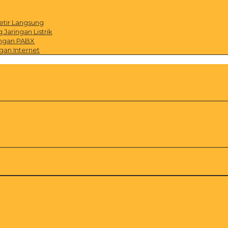
etir Langsung
Jaringan Listrik
ingan PABX
gan Internet