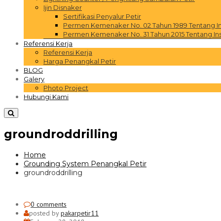
Ijin Disnaker
Sertifikasi Penyalur Petir
Permen Kemenaker No. 02 Tahun 1989 Tentang Inst
Permen Kemenaker No. 31 Tahun 2015 Tentang Inst
Referensi Kerja
Referensi Kerja
Harga Penangkal Petir
BLOG
Galery
Photo Project
Hubungi Kami
groundroddrilling
Home
Grounding System Penangkal Petir
groundroddrilling
0 comments
posted by
pakarpetir11