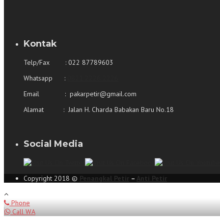
Kontak
Telp/Fax : 022 87789603
Whatsapp :
0821 2226 2226
Email : pakarpetir@gmail.com
Alamat : Jalan H. Charda Babakan Baru No.18 
Social Media
Copyright 2018 ©
Penangkal Petir
–
Anti Petir
Phone
Call WA