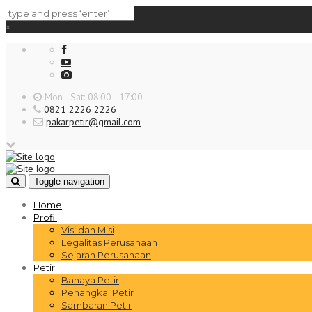
×
Mon - Sat: 08:00 - 17:00
0821 2226 2226
pakarpetir@gmail.com
Toggle navigation
Home
Profil
Visi dan Misi
Legalitas Perusahaan
Sejarah Perusahaan
Petir
Bahaya Petir
Penangkal Petir
Sambaran Petir