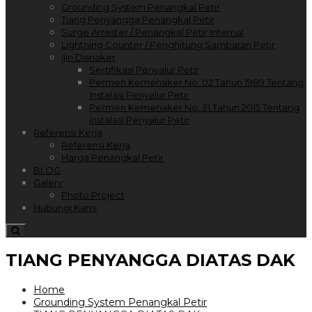
Grounding System Penangkal Petir
Tiang Penyangga Penangkal Petir
Surge Arrester / Penangkal Petir Internal
Lightning Counter / Penghitung Sambaran Petir
Ijin Disnaker
Sertifikasi Penyalur Petir
Permen Kemenaker No. 02 Tahun 1989 Tentang
Instalasi Penyalur Petir
Permen Kemenaker No. 31 Tahun 2015 Tentang
Instalasi Penyalur Petir
Referensi Kerja
Referensi Kerja
Harga Penangkal Petir
BLOG
Galery
Photo Project
Hubungi Kami
TIANG PENYANGGA DIATAS DAK
Home
Grounding System Penangkal Petir