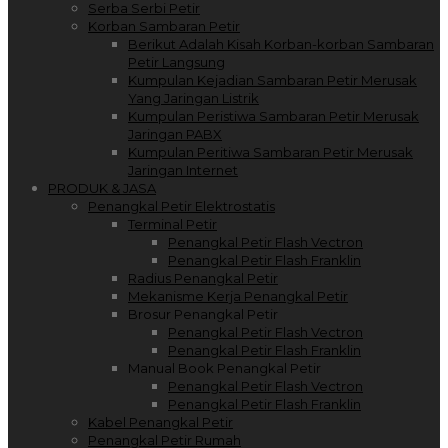
Serba Serbi Petir
Korban Sambaran Petir
Berikut Adalah Kisah Korban-korban Sambaran
Petir Langsung
Kumpulan Kejadian Sambaran Petir Merusak
Yang Jaringan Listrik
Kumpulan Peristiwa Sambaran Petir Merusak
Jaringan PABX
Kumpulan Peritiwa Sambaran Petir Merusak
Jaringan Internet
PRODUK & JASA
Penangkal Petir Elektrostatis
Terminal Petir
Penangkal Petir Flash Vectron
Penangkal Petir Flash Franklin
Radius Penangkal Petir
Mekanisme Kerja Penangkal Petir
Brosur Penangkal Petir
Penangkal Petir Flash Vectron
Penangkal Petir Flash Franklin
Manual Book Penangkal Petir
Penangkal Petir Flash Vectron
Penangkal Petir Flash Franklin
Kabel Penangkal Petir
Penangkal Petir Rumah