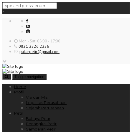
×
Mon - Sat: 08:00 - 17:00
0821 2226 2226
pakarpetir@gmail.com
Toggle navigation
Home
Profil
Visi dan Misi
Legalitas Perusahaan
Sejarah Perusahaan
Petir
Bahaya Petir
Penangkal Petir
Sambaran Petir