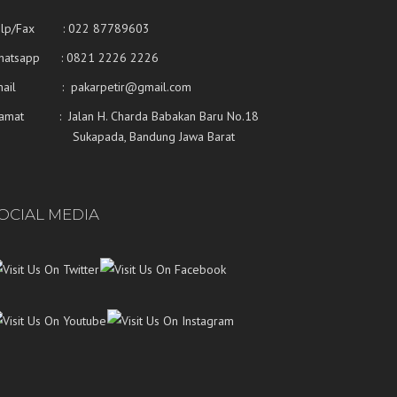
elp/Fax : 022 87789603
hatsapp :
0821 2226 2226
mail : pakarpetir@gmail.com
lamat : Jalan H. Charda Babakan Baru No.18
ukapada, Bandung Jawa Barat
OCIAL MEDIA