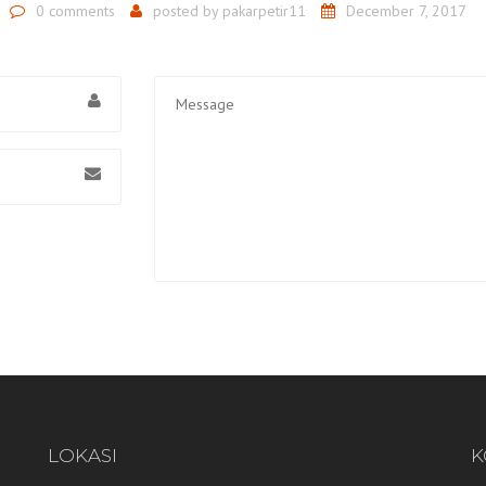
0 comments
posted by
pakarpetir11
December 7, 2017
LOKASI
K