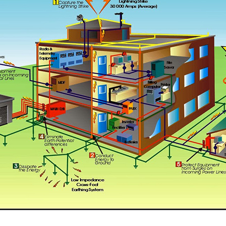
Lightning Counter /
Penghitung Sambaran
Petir
Ijin Disnaker