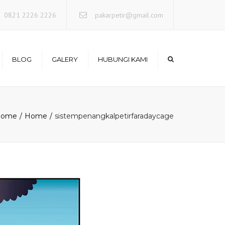
×
0821 2226 2226
pakarpetir@gmail.com
BLOG
GALERY
HUBUNGI KAMI
Photo Project
Home
Home
sistempenangkalpetirfaradaycage