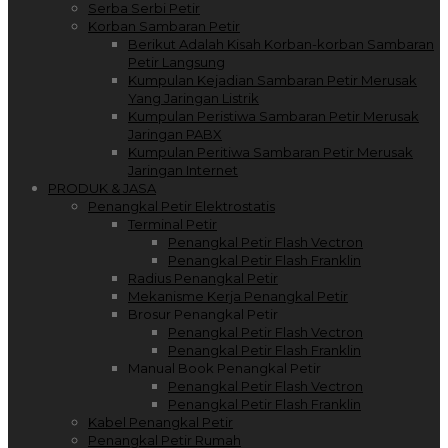
Serba Serbi Petir
Korban Sambaran Petir
Berikut Adalah Kisah Korban-korban Sambaran
Petir Langsung
Kumpulan Kejadian Sambaran Petir Merusak
Yang Jaringan Listrik
Kumpulan Peristiwa Sambaran Petir Merusak
Jaringan PABX
Kumpulan Peritiwa Sambaran Petir Merusak
Jaringan Internet
PRODUK & JASA
Penangkal Petir Elektrostatis
Terminal Petir
Penangkal Petir Flash Vectron
Penangkal Petir Flash Franklin
Radius Penangkal Petir
Mekanisme Kerja Penangkal Petir
Brosur Penangkal Petir
Penangkal Petir Flash Vectron
Penangkal Petir Flash Franklin
Manual Book Penangkal Petir
Penangkal Petir Flash Vectron
Penangkal Petir Flash Franklin
Kabel Penangkal Petir
Penangkal Petir Rumah