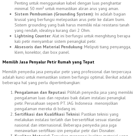
Penting untuk menggunakan kabel dengan luas penghantar
minimal 50 mm² untuk memastikan aliran arus yang aman.
Sistem Pembumian (Grounding System)
: Ini adalah bagian
krusial yang berfungsi melepaskan arus petir ke dalam bumi.
Sistem grounding yang baik harus memiliki nilai resistansi tanah
yang rendah, idealnya kurang dari 2 Ohm.
Lightning Counter
: Alat ini berfungsi untuk menghitung berapa
kali petir menyambar sistem penangkal petir.
Aksesoris dan Material Pendukung
: Meliputi tiang penyangga,
klem, konektor, dan box panel.
Memilih Jasa Penyalur Petir Rumah yang Tepat
Memilih penyedia jasa penyalur petir yang profesional dan terpercaya
adalah kunci untuk memastikan sistem berfungsi optimal. Berikut adalah
beberapa hal yang perlu dipertimbangkan:
Pengalaman dan Reputasi
: Pilihlah penyedia jasa yang memiliki
pengalaman luas dan reputasi baik dalam instalasi penangkal
petir. Perusahaan seperti PT. JAG Indonesia menonjolkan
pengalaman mereka di bidang ini.
Sertifikasi dan Kualifikasi Teknisi
: Pastikan teknisi yang
melakukan instalasi terlatih dan bersertifikat sesuai standar
nasional dan internasional. Beberapa penyedia jasa juga
menawarkan sertifikasi izin penyalur petir dari Disnaker.