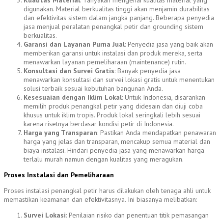
Kualitas Material
: Tanyakan mengenai kualitas material yang
digunakan. Material berkualitas tinggi akan menjamin durabilitas
dan efektivitas sistem dalam jangka panjang. Beberapa penyedia
jasa menjual peralatan penangkal petir dan grounding sistem
berkualitas.
Garansi dan Layanan Purna Jual
: Penyedia jasa yang baik akan
memberikan garansi untuk instalasi dan produk mereka, serta
menawarkan layanan pemeliharaan (maintenance) rutin.
Konsultasi dan Survei Gratis
: Banyak penyedia jasa
menawarkan konsultasi dan survei lokasi gratis untuk menentukan
solusi terbaik sesuai kebutuhan bangunan Anda.
Kesesuaian dengan Iklim Lokal
: Untuk Indonesia, disarankan
memilih produk penangkal petir yang didesain dan diuji coba
khusus untuk iklim tropis. Produk lokal seringkali lebih sesuai
karena risetnya berdasar kondisi petir di Indonesia.
Harga yang Transparan
: Pastikan Anda mendapatkan penawaran
harga yang jelas dan transparan, mencakup semua material dan
biaya instalasi. Hindari penyedia jasa yang menawarkan harga
terlalu murah namun dengan kualitas yang meragukan.
Proses Instalasi dan Pemeliharaan
Proses instalasi penangkal petir harus dilakukan oleh tenaga ahli untuk
memastikan keamanan dan efektivitasnya. Ini biasanya melibatkan:
Survei Lokasi
: Penilaian risiko dan penentuan titik pemasangan