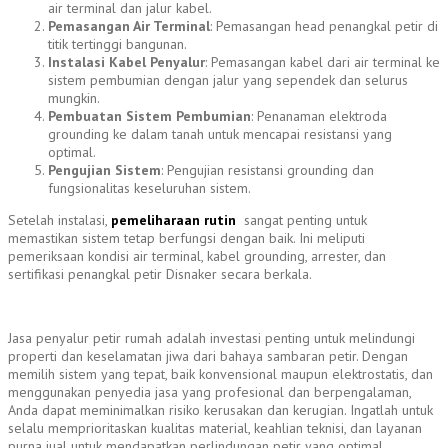
air terminal dan jalur kabel.
Pemasangan Air Terminal
: Pemasangan head penangkal petir di
titik tertinggi bangunan.
Instalasi Kabel Penyalur
: Pemasangan kabel dari air terminal ke
sistem pembumian dengan jalur yang sependek dan selurus
mungkin.
Pembuatan Sistem Pembumian
: Penanaman elektroda
grounding ke dalam tanah untuk mencapai resistansi yang
optimal.
Pengujian Sistem
: Pengujian resistansi grounding dan
fungsionalitas keseluruhan sistem.
Setelah instalasi,
pemeliharaan rutin
sangat penting untuk
memastikan sistem tetap berfungsi dengan baik. Ini meliputi
pemeriksaan kondisi air terminal, kabel grounding, arrester, dan
sertifikasi penangkal petir Disnaker secara berkala.
Jasa penyalur petir rumah adalah investasi penting untuk melindungi
properti dan keselamatan jiwa dari bahaya sambaran petir. Dengan
memilih sistem yang tepat, baik konvensional maupun elektrostatis, dan
menggunakan penyedia jasa yang profesional dan berpengalaman,
Anda dapat meminimalkan risiko kerusakan dan kerugian. Ingatlah untuk
selalu memprioritaskan kualitas material, keahlian teknisi, dan layanan
purna jual untuk mendapatkan perlindungan petir yang optimal.