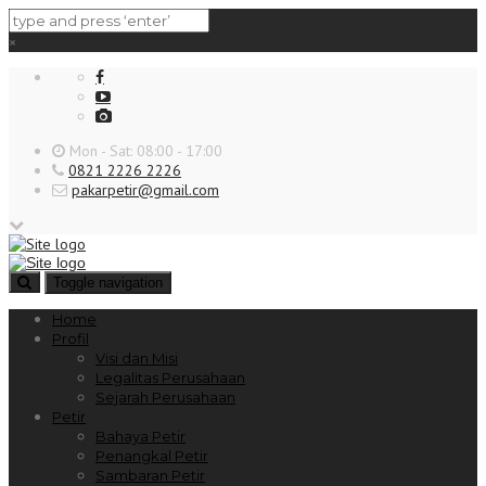
×
Mon - Sat: 08:00 - 17:00
0821 2226 2226
pakarpetir@gmail.com
Toggle navigation
Home
Profil
Visi dan Misi
Legalitas Perusahaan
Sejarah Perusahaan
Petir
Bahaya Petir
Penangkal Petir
Sambaran Petir