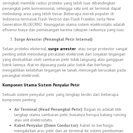
seringkali memiliki radius proteksi yang lebih luas dibandingkan
penangkal petir konvensional, sehingga satu unit air terminal dapat
melindungi area yang lebih besar. Beberapa merek populer di
Indonesia termasuk Flash Vectron dan Flash Franklin, serta New
Generation BLUECRN2. Keunggulan utama sistem elektrostatis adalah
efisiensi biaya dan pemasangan karena cakupan radiusnya yang luas.
Surge Arrester (Penangkal Petir Internal)
Selain proteksi eksternal,
surge arrester
atau surge protector sangat
penting untuk melindungi peralatan elektronik dari lonjakan tegangan
yang disebabkan oleh sambaran petir tidak langsung atau gangguan
listrik lainnya. Alat ini dipasang pada jalur listrik dan berfungsi
mengalihkan kelebihan tegangan ke tanah, mencegah kerusakan pada
perangkat elektronik.
Komponen Utama Sistem Penyalur Petir
Sebuah sistem penyalur petir yang lengkap terdiri dari beberapa
komponen penting:
Air Terminal (Head Penangkal Petir)
: Bagian ini adalah titik
tangkap utama sambaran petir, biasanya berupa batang runcing
atau unit elektrostatis.
Kabel Penyalur (Down Conductor)
: Kabel ini berfungsi
mengalirkan arus petir dari air terminal ke sistem pembumian.