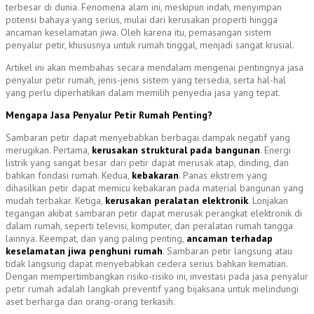
terbesar di dunia. Fenomena alam ini, meskipun indah, menyimpan
potensi bahaya yang serius, mulai dari kerusakan properti hingga
ancaman keselamatan jiwa. Oleh karena itu, pemasangan sistem
penyalur petir, khususnya untuk rumah tinggal, menjadi sangat krusial.
Artikel ini akan membahas secara mendalam mengenai pentingnya jasa
penyalur petir rumah, jenis-jenis sistem yang tersedia, serta hal-hal
yang perlu diperhatikan dalam memilih penyedia jasa yang tepat.
Mengapa Jasa Penyalur Petir Rumah Penting?
Sambaran petir dapat menyebabkan berbagai dampak negatif yang
merugikan. Pertama,
kerusakan struktural pada bangunan
. Energi
listrik yang sangat besar dari petir dapat merusak atap, dinding, dan
bahkan fondasi rumah. Kedua,
kebakaran
. Panas ekstrem yang
dihasilkan petir dapat memicu kebakaran pada material bangunan yang
mudah terbakar. Ketiga,
kerusakan peralatan elektronik
. Lonjakan
tegangan akibat sambaran petir dapat merusak perangkat elektronik di
dalam rumah, seperti televisi, komputer, dan peralatan rumah tangga
lainnya. Keempat, dan yang paling penting,
ancaman terhadap
keselamatan jiwa penghuni rumah
. Sambaran petir langsung atau
tidak langsung dapat menyebabkan cedera serius bahkan kematian.
Dengan mempertimbangkan risiko-risiko ini, investasi pada jasa penyalur
petir rumah adalah langkah preventif yang bijaksana untuk melindungi
aset berharga dan orang-orang terkasih.