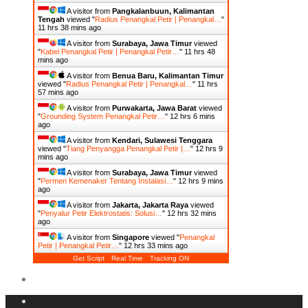
A visitor from
Pangkalanbuun, Kalimantan
Tengah
viewed "
Radius Penangkal Petir | Penangkal…
"
11 hrs 38 mins ago
A visitor from
Surabaya, Jawa Timur
viewed
"
Kabel Penangkal Petir | Penangkal Petir…
"
11 hrs 48
mins ago
A visitor from
Benua Baru, Kalimantan Timur
viewed "
Radius Penangkal Petir | Penangkal…
"
11 hrs
57 mins ago
A visitor from
Purwakarta, Jawa Barat
viewed
"
Grounding System Penangkal Petir…
"
12 hrs 6 mins
ago
A visitor from
Kendari, Sulawesi Tenggara
viewed "
Tiang Penyangga Penangkal Petir |…
"
12 hrs 9
mins ago
A visitor from
Surabaya, Jawa Timur
viewed
"
Permen Kemenaker Tentang Instalasi…
"
12 hrs 9 mins
ago
A visitor from
Jakarta, Jakarta Raya
viewed
"
Penyalur Petir Elektrostatis: Solusi…
"
12 hrs 32 mins
ago
A visitor from
Singapore
viewed "
Penangkal
Petir | Penangkal Petir…
"
12 hrs 33 mins ago
Get Script
Real Time
Tracking ON