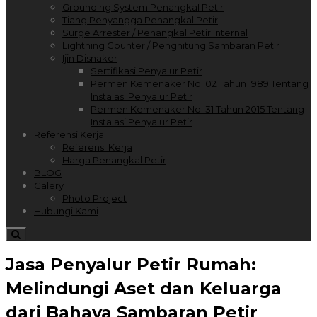
Grounding System Penangkal Petir
Tiang Penyangga Penangkal Petir
Surge Arrester / Penangkal Petir Internal
Lightning Counter / Penghitung Sambaran Petir
Ijin Disnaker
Sertifikasi Penyalur Petir
Permen Kemenaker No. 02 Tahun 1989 Tentang
Instalasi Penyalur Petir
Permen Kemenaker No. 31 Tahun 2015 Tentang
Instalasi Penyalur Petir
Referensi Kerja
Referensi Kerja
Harga Penangkal Petir
BLOG
Galery
Photo Project
Hubungi Kami
Jasa Penyalur Petir Rumah:
Melindungi Aset dan Keluarga
dari Bahaya Sambaran Petir