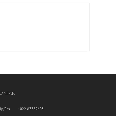
ONTAK
elp/Fax : 022 87789603