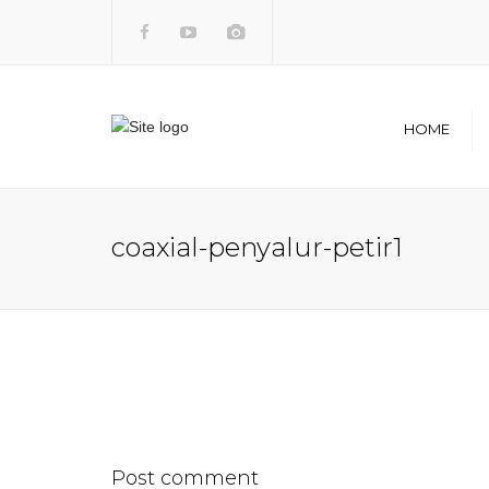
HOME
Visi dan 
Legalita
coaxial-penyalur-petir1
Sejarah
Post comment