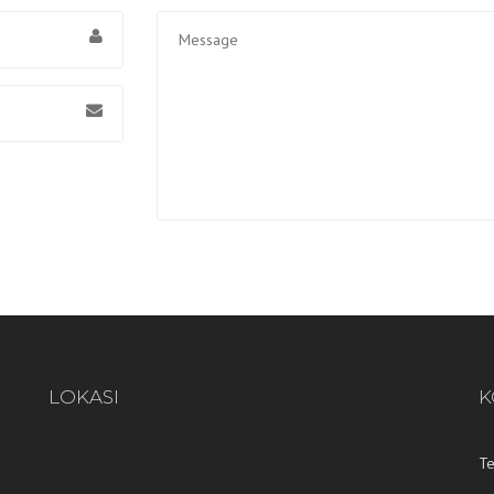
Lightning Counter /
Penghitung Sambaran
Petir
Ijin Disnaker
LOKASI
K
T