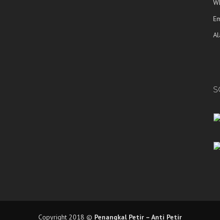
W
E
A
S
S
Copyright 2018 ©
Penangkal Petir
–
Anti Petir