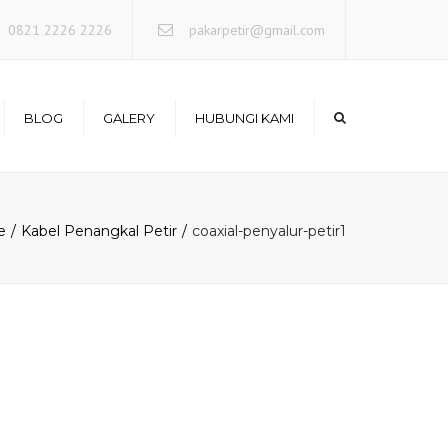
×
0821 2226 2226
pakarpetir@gmail.com
BLOG
GALERY
HUBUNGI KAMI
Photo Project
e
Kabel Penangkal Petir
coaxial-penyalur-petir1