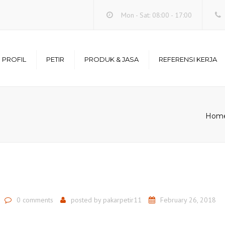
Mon - Sat: 08:00 - 17:00
PROFIL
PETIR
PRODUK & JASA
REFERENSI KERJA
Misi
Bahaya Petir
Penangkal Petir
Referensi Kerja
Elektrostatis
s Perusahaan
Penangkal Petir
Harga Penangkal Petir
Hom
Kabel Penangkal Petir
 Perusahaan
Sambaran Petir
Penangkal Petir Rumah
Serba Serbi Petir
Grounding System
Korban Sambaran Petir
Penangkal Petir
Tiang Penyangga
Penangkal Petir
0 comments
posted by
pakarpetir11
February 26, 2018
Surge Arrester / Penangkal
Petir Internal