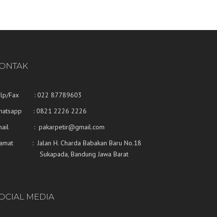
ONTAK
elp/Fax : 022 87789603
hatsapp :
0821 2226 2226
mail : pakarpetir@gmail.com
lamat : Jalan H. Charda Babakan Baru No.18
ukapada, Bandung Jawa Barat
OCIAL MEDIA