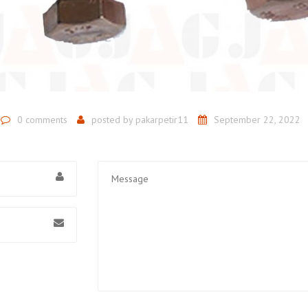
0 comments
posted by
pakarpetir11
September 22, 2022