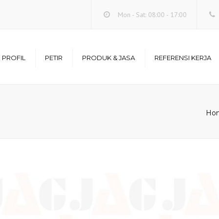
Mon - Sat: 08:00 - 17:00
PROFIL
PETIR
PRODUK & JASA
REFERENSI KERJA
Misi
Bahaya Petir
Penangkal Petir
Referensi Kerja
Elektrostatis
s Perusahaan
Penangkal Petir
Harga Penangkal Petir
Ho
Kabel Penangkal Petir
 Perusahaan
Sambaran Petir
Penangkal Petir Rumah
Serba Serbi Petir
Grounding System
Korban Sambaran Petir
Penangkal Petir
Tiang Penyangga
Penangkal Petir
Surge Arrester / Penangkal
Petir Internal