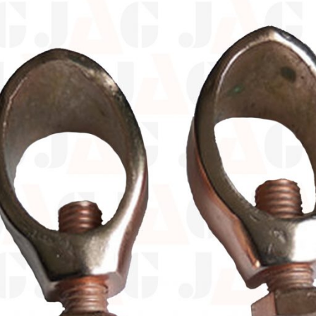
Lightning Counter /
Penghitung Sambaran
Petir
Ijin Disnaker