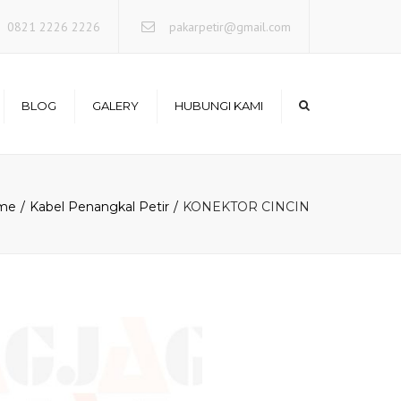
×
0821 2226 2226
pakarpetir@gmail.com
BLOG
GALERY
HUBUNGI KAMI
Photo Project
me
Kabel Penangkal Petir
KONEKTOR CINCIN