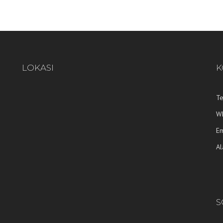
LOKASI
K
T
W
E
A
S
S