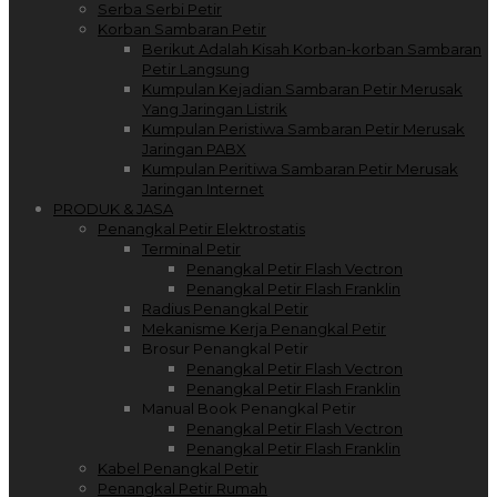
Serba Serbi Petir
Korban Sambaran Petir
Berikut Adalah Kisah Korban-korban Sambaran
Petir Langsung
Kumpulan Kejadian Sambaran Petir Merusak
Yang Jaringan Listrik
Kumpulan Peristiwa Sambaran Petir Merusak
Jaringan PABX
Kumpulan Peritiwa Sambaran Petir Merusak
Jaringan Internet
PRODUK & JASA
Penangkal Petir Elektrostatis
Terminal Petir
Penangkal Petir Flash Vectron
Penangkal Petir Flash Franklin
Radius Penangkal Petir
Mekanisme Kerja Penangkal Petir
Brosur Penangkal Petir
Penangkal Petir Flash Vectron
Penangkal Petir Flash Franklin
Manual Book Penangkal Petir
Penangkal Petir Flash Vectron
Penangkal Petir Flash Franklin
Kabel Penangkal Petir
Penangkal Petir Rumah