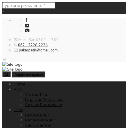
×
Mon - Sat: 08:00 - 17:00
0821 2226 2226
pakarpetir@gmail.com
Toggle navigation
Home
Profil
Visi dan Misi
Legalitas Perusahaan
Sejarah Perusahaan
Petir
Bahaya Petir
Penangkal Petir
Sambaran Petir