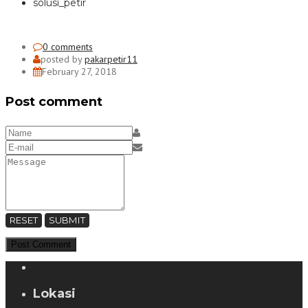
solusi_petir
0 comments
posted by
pakarpetir11
February 27, 2018
Post comment
RESET
SUBMIT
Lokasi