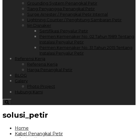
Grounding System Penangkal Petir
Tiang Penyangga Penangkal Petir
Surge Arrester / Penangkal Petir Internal
Lightning Counter / Penghitung Sambaran Petir
Ijin Disnaker
Sertifikasi Penyalur Petir
Permen Kemenaker No. 02 Tahun 1989 Tentang
Instalasi Penyalur Petir
Permen Kemenaker No. 31 Tahun 2015 Tentang
Instalasi Penyalur Petir
Referensi Kerja
Referensi Kerja
Harga Penangkal Petir
BLOG
Galery
Photo Project
Hubungi Kami
solusi_petir
Home
Kabel Penangkal Petir