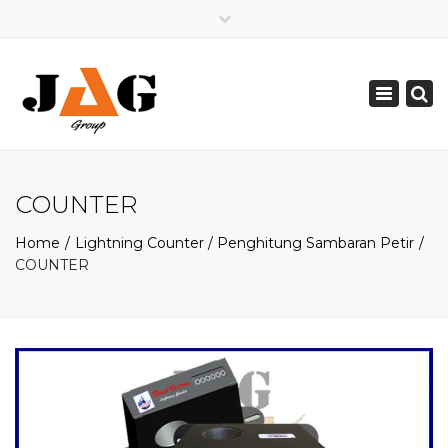
×
Mon - Sat: 08:00 - 17:00
Toggle
0821 2226 2226
navigation
pakarpetir@gmail.com
COUNTER
Home
Lightning Counter / Penghitung Sambaran Petir
COUNTER