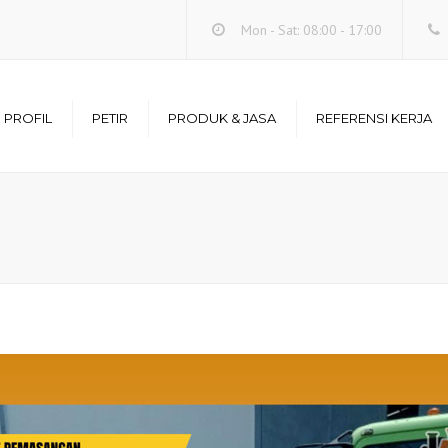
Mon - Sat: 08:00 - 17:00
PROFIL
PETIR
PRODUK & JASA
REFERENSI KERJA
Misi
Bahaya Petir
Penangkal Petir
Referensi Kerja
Elektrostatis
s Perusahaan
Penangkal Petir
Harga Penangkal Petir
Kabel Penangkal Petir
 Perusahaan
Sambaran Petir
Penangkal Petir Rumah
Serba Serbi Petir
Grounding System
Korban Sambaran Petir
Penangkal Petir
Tiang Penyangga
Penangkal Petir
Surge Arrester / Penangkal
Petir Internal