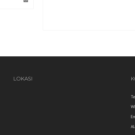
LOKASI
K
T
W
E
A
S