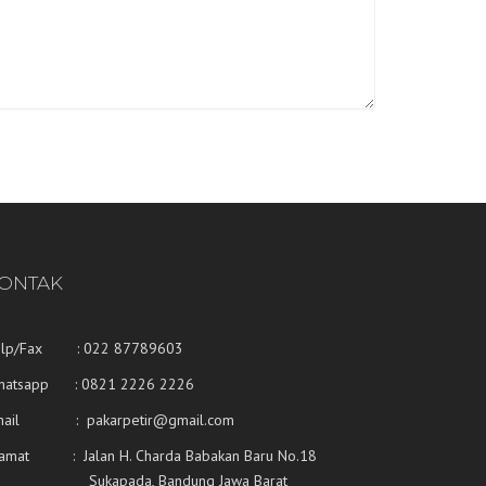
ONTAK
elp/Fax : 022 87789603
hatsapp :
0821 2226 2226
mail : pakarpetir@gmail.com
lamat : Jalan H. Charda Babakan Baru No.18
ukapada, Bandung Jawa Barat