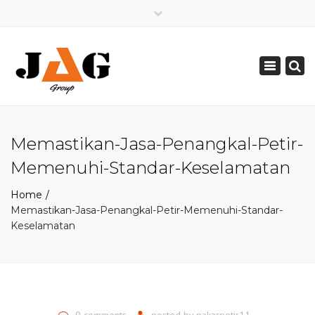
×
Mon - Sat: 08:00 - 17:00
Toggle
0821 2226 2226
navigation
pakarpetir@gmail.com
Memastikan-Jasa-Penangkal-Petir-
Memenuhi-Standar-Keselamatan
Home
Memastikan-Jasa-Penangkal-Petir-Memenuhi-Standar-
Keselamatan
0 comments
posted by
pakarpetir11