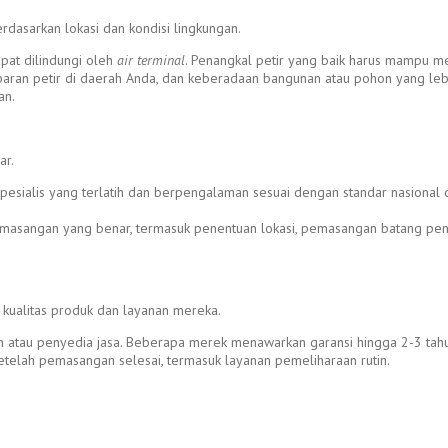
dasarkan lokasi dan kondisi lingkungan.
apat dilindungi oleh
air terminal
. Penangkal petir yang baik harus mampu m
baran petir di daerah Anda, dan keberadaan bangunan atau pohon yang lebih 
an.
ar.
 spesialis yang terlatih dan berpengalaman sesuai dengan standar nasional
pemasangan yang benar, termasuk penentuan lokasi, pemasangan batang pe
kualitas produk dan layanan mereka.
en atau penyedia jasa. Beberapa merek menawarkan garansi hingga 2-3 tah
etelah pemasangan selesai, termasuk layanan pemeliharaan rutin.