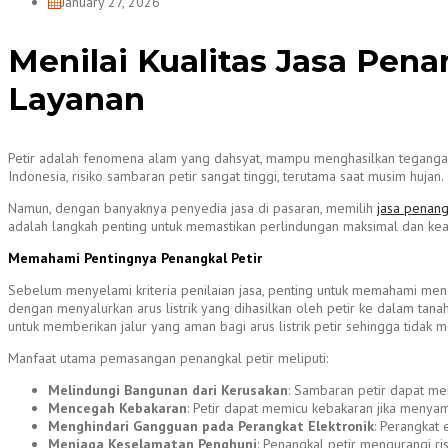
January 27, 2026
Menilai Kualitas Jasa Pen
Layanan
Petir adalah fenomena alam yang dahsyat, mampu menghasilkan tegangan 
Indonesia, risiko sambaran petir sangat tinggi, terutama saat musim huja
Namun, dengan banyaknya penyedia jasa di pasaran, memilih
jasa penang
adalah langkah penting untuk memastikan perlindungan maksimal dan ke
Memahami Pentingnya Penangkal Petir
Sebelum menyelami kriteria penilaian jasa, penting untuk memahami meng
dengan menyalurkan arus listrik yang dihasilkan oleh petir ke dalam tana
untuk memberikan jalur yang aman bagi arus listrik petir sehingga tidak 
Manfaat utama pemasangan penangkal petir meliputi:
Melindungi Bangunan dari Kerusakan
: Sambaran petir dapat men
Mencegah Kebakaran
: Petir dapat memicu kebakaran jika menya
Menghindari Gangguan pada Perangkat Elektronik
: Perangkat 
Menjaga Keselamatan Penghuni
: Penangkal petir mengurangi ri