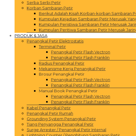
Serba Serbi Petir
Korban Sambaran Petir
Berikut Adalah Kisah Korban-korban Sambaran P
Kumpulan Kejadian Sambaran Petir Merusak Yang 
Kumpulan Peristiwa Sambaran Petir Merusak Jar
Kumpulan Peritiwa Sambaran Petir Merusak Jarin
PRODUK & JASA
Penangkal Petir Elektrostatis
Terminal Petir
Penangkal Petir Flash Vectron
Penangkal Petir Flash Franklin
Radius Penangkal Petir
Mekanisme Kerja Penangkal Petir
Brosur Penangkal Petir
Penangkal Petir Flash Vectron
Penangkal Petir Flash Franklin
Manual Book Penangkal Petir
Penangkal Petir Flash Vectron
Penangkal Petir Flash Franklin
Kabel Penangkal Petir
Penangkal Petir Rumah
Grounding System Penangkal Petir
Tiang Penyangga Penangkal Petir
Surge Arrester / Penangkal Petir Internal
Lightning Counter / Penghitung Sambaran Petir