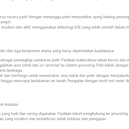
kerja secara pasif dengan menunggu petir menyambar ujung batang penangkal
sempit.
ih modern dan aktif, menggunakan teknologi ESE yang lebih sensitif dalam m
rdiri dari tiga komponen utama yang harus diperhatikan kualitasnya:
sebagai penangkap sambaran petir. Pastikan materialnya tahan korosi dan me
lirkan arus listrik dari
air terminal
ke sistem
grounding
. Pilih kabel deng
perti tembaga.
ah dan berfungsi untuk menetralisir arus listrik dari petir dengan menyalu
hingga mencapai kedalaman air tanah. Pengujian dengan
earth test meter
di
 instalasi.
ik yang baik dan sering digunakan. Pastikan kabel penghubung ke
grounding
n yang modern dan terkalibrasi untuk instalasi dan pengujian.