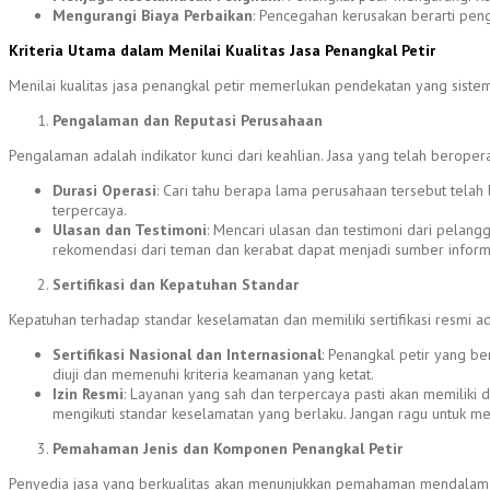
Mengurangi Biaya Perbaikan
: Pencegahan kerusakan berarti pen
Kriteria Utama dalam Menilai Kualitas Jasa Penangkal Petir
Menilai kualitas jasa penangkal petir memerlukan pendekatan yang siste
Pengalaman dan Reputasi Perusahaan
Pengalaman adalah indikator kunci dari keahlian. Jasa yang telah berop
Durasi Operasi
: Cari tahu berapa lama perusahaan tersebut telah 
terpercaya.
Ulasan dan Testimoni
: Mencari ulasan dan testimoni dari pelan
rekomendasi dari teman dan kerabat dapat menjadi sumber informa
Sertifikasi dan Kepatuhan Standar
Kepatuhan terhadap standar keselamatan dan memiliki sertifikasi resmi ada
Sertifikasi Nasional dan Internasional
: Penangkal petir yang ber
diuji dan memenuhi kriteria keamanan yang ketat.
Izin Resmi
: Layanan yang sah dan terpercaya pasti akan memiliki 
mengikuti standar keselamatan yang berlaku. Jangan ragu untuk me
Pemahaman Jenis dan Komponen Penangkal Petir
Penyedia jasa yang berkualitas akan menunjukkan pemahaman mendalam 