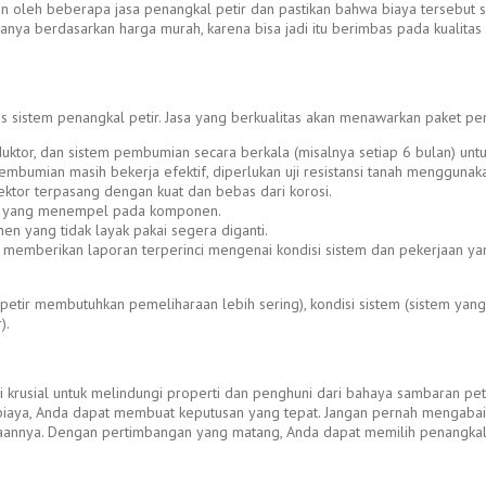
n oleh beberapa jasa penangkal petir dan pastikan bahwa biaya tersebut 
 hanya berdasarkan harga murah, karena bisa jadi itu berimbas pada kualitas
vitas sistem penangkal petir. Jasa yang berkualitas akan menawarkan paket 
duktor, dan sistem pembumian secara berkala (misalnya setiap 6 bulan) untu
embumian masih bekerja efektif, diperlukan uji resistansi tanah menggunaka
ktor terpasang dengan kuat dan bebas dari korosi.
ebu yang menempel pada komponen.
nen yang tidak layak pakai segera diganti.
a memberikan laporan terperinci mengenai kondisi sistem dan pekerjaan ya
tir membutuhkan pemeliharaan lebih sering), kondisi sistem (sistem yang 
).
i krusial untuk melindungi properti dan penghuni dari bahaya sambaran p
ansi biaya, Anda dapat membuat keputusan yang tepat. Jangan pernah mengaba
araannya. Dengan pertimbangan yang matang, Anda dapat memilih penangkal