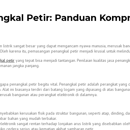
angkal Petir: Panduan Kom
listrik sangat besar yang dapat mengancam nyawa manusia, merusak bangun
n. Oleh karena itu, pemasangan penangkal petir menjadi krusial untuk melin
kal petir
yang tepat bisa menjadi tantangan. Penilaian kualitas jasa pena
amanan jangka panjang.
apa penangkal petir begitu vital. Penangkal petir adalah perangkat yang 
h. Alat ini biasanya terdiri dari batang logam yang dipasang di atas bangu
merusak bangunan atau perangkat elektronik di dalamnya.
yebabkan kerusakan fisik pada struktur bangunan, seperti atap, dinding, dan
mbar bahan yang mudah terbakar.
elektronik sangat rentan terhadap lonjakan arus listrik yang disebabkan oleh
siko cedera serius atau kematian akibat sambaran petir.