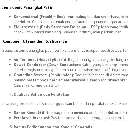
Jenis-Jenis Penangkal Petir
Konvensional (Franklin Rod)
: Jenis paling tua dan sederhana, be
konduktor. Cocok untuk rumah tinggal atau bangunan dengan area 
Elektrostatis (Early Streamer Emission – ESE)
: Jenis yang leb
cocok untuk bangunan tinggi, kawasan industri, atau perkebunan.
Komponen Utama dan Kualitasnya
Setiap sistem penangkal petir, baik konvensional maupun elektrostatis, te
Air Terminal (Head/Splitzen)
: Bagian paling atas yang berfungsi 
Kawat Konduktor (Down Conductor)
: Kabel yang berfungsi menga
kabel penghantar arus) dan terbuat dari bahan konduktif tinggi se
Grounding System (Pembumian)
: Bagian ini berada di dalam tan
batang
rod
tembaga berdiameter minimal 70mm yang ditancapkan 
(biasanya kurang dari 2 Ohm).
Kualitas Bahan dan Peralatan
Jasa yang berkualitas akan menggunakan bahan dan peralatan terbaik untuk
Bahan Konduktif
: Tembaga dan aluminium adalah konduktor listr
Peralatan Instalasi
: Pastikan penyedia jasa menggunakan peralata
Radius Perlindungan dan Kondisi Geografis