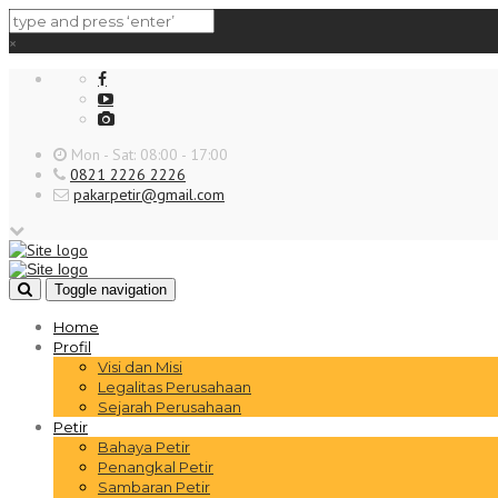
×
Mon - Sat: 08:00 - 17:00
0821 2226 2226
pakarpetir@gmail.com
Toggle navigation
Home
Profil
Visi dan Misi
Legalitas Perusahaan
Sejarah Perusahaan
Petir
Bahaya Petir
Penangkal Petir
Sambaran Petir