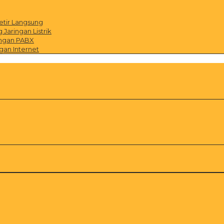
etir Langsung
Jaringan Listrik
ingan PABX
gan Internet