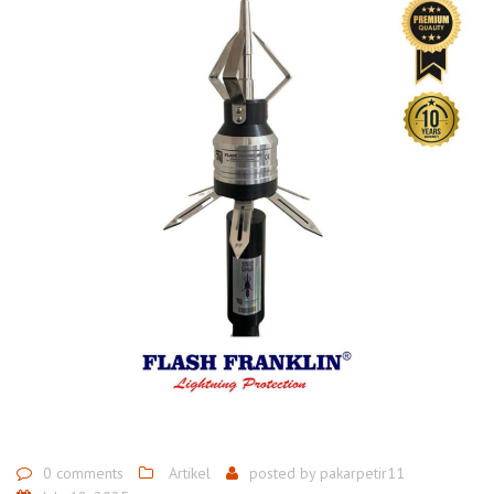
0 comments
Artikel
posted by
pakarpetir11