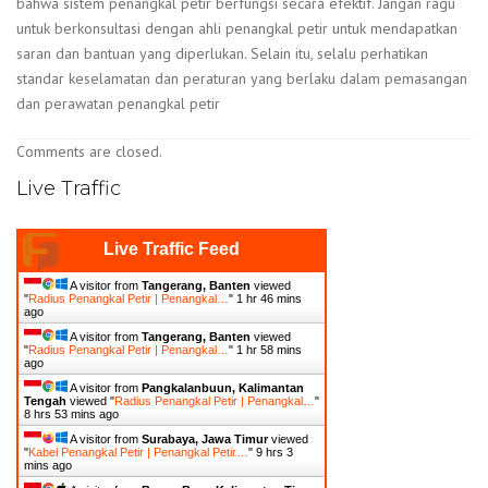
bahwa sistem penangkal petir berfungsi secara efektif. Jangan ragu
untuk berkonsultasi dengan ahli penangkal petir untuk mendapatkan
saran dan bantuan yang diperlukan. Selain itu, selalu perhatikan
standar keselamatan dan peraturan yang berlaku dalam pemasangan
dan perawatan penangkal petir
Comments are closed.
Live Traffic
Live Traffic Feed
A visitor from
Tangerang, Banten
viewed
"
Radius Penangkal Petir | Penangkal…
"
1 hr 46 mins
ago
A visitor from
Tangerang, Banten
viewed
"
Radius Penangkal Petir | Penangkal…
"
1 hr 58 mins
ago
A visitor from
Pangkalanbuun, Kalimantan
Tengah
viewed "
Radius Penangkal Petir | Penangkal…
"
8 hrs 53 mins ago
A visitor from
Surabaya, Jawa Timur
viewed
"
Kabel Penangkal Petir | Penangkal Petir…
"
9 hrs 3
mins ago