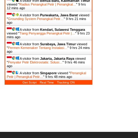
A visitor from
Benua Baru, Kalimantan Timur
viewed "
Radius Penangkal Petir | Penangkal…
"
9 hrs
12 mins ago
A visitor from
Purwakarta, Jawa Barat
viewed
"
Grounding System Penangkal Petir…
"
9 hrs 21 mins
ago
A visitor from
Kendari, Sulawesi Tenggara
viewed "
Tiang Penyangga Penangkal Petir |…
"
9 hrs 23
mins ago
A visitor from
Surabaya, Jawa Timur
viewed
"
Permen Kemenaker Tentang Instalasi…
"
9 hrs 24 mins
ago
A visitor from
Jakarta, Jakarta Raya
viewed
"
Penyalur Petir Elektrostatis: Solusi…
"
9 hrs 46 mins
ago
A visitor from
Singapore
viewed "
Penangkal
Petir | Penangkal Petir…
"
9 hrs 48 mins ago
Get Script
Real Time
Tracking ON