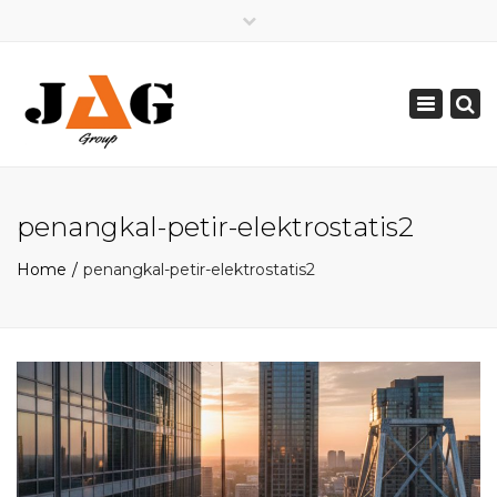
×
Mon - Sat: 08:00 - 17:00
Toggle
0821 2226 2226
navigation
pakarpetir@gmail.com
penangkal-petir-elektrostatis2
Home
penangkal-petir-elektrostatis2