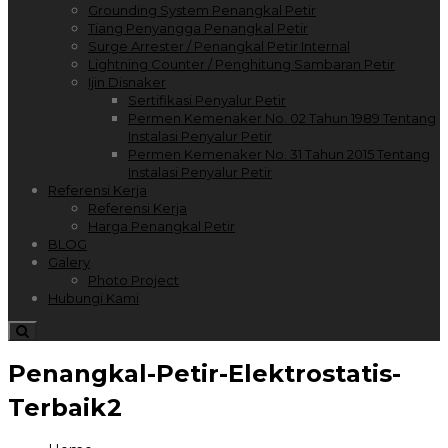
Grounding System Penangkal Petir
Tiang Penyangga Penangkal Petir
Surge Arrester / Penangkal Petir Internal
Lightning Counter / Penghitung Sambaran Petir
Ijin Disnaker
Sertifikasi Penyalur Petir
Permen Kemenaker No. 02 Tahun 1989 Tentang
Instalasi Penyalur Petir
Permen Kemenaker No. 31 Tahun 2015 Tentang
Instalasi Penyalur Petir
Referensi Kerja
Referensi Kerja
Harga Penangkal Petir
BLOG
Galery
Photo Project
Hubungi Kami
Penangkal-Petir-Elektrostatis-
Terbaik2