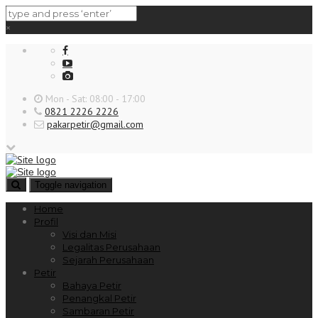
×
Mon - Sat: 08:00 - 17:00
0821 2226 2226
pakarpetir@gmail.com
Toggle navigation
Home
Profil
Visi dan Misi
Legalitas Perusahaan
Sejarah Perusahaan
Petir
Bahaya Petir
Penangkal Petir
Sambaran Petir