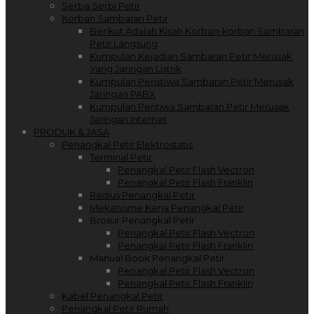
Serba Serbi Petir
Korban Sambaran Petir
Berikut Adalah Kisah Korban-korban Sambaran
Petir Langsung
Kumpulan Kejadian Sambaran Petir Merusak
Yang Jaringan Listrik
Kumpulan Peristiwa Sambaran Petir Merusak
Jaringan PABX
Kumpulan Peritiwa Sambaran Petir Merusak
Jaringan Internet
PRODUK & JASA
Penangkal Petir Elektrostatis
Terminal Petir
Penangkal Petir Flash Vectron
Penangkal Petir Flash Franklin
Radius Penangkal Petir
Mekanisme Kerja Penangkal Petir
Brosur Penangkal Petir
Penangkal Petir Flash Vectron
Penangkal Petir Flash Franklin
Manual Book Penangkal Petir
Penangkal Petir Flash Vectron
Penangkal Petir Flash Franklin
Kabel Penangkal Petir
Penangkal Petir Rumah