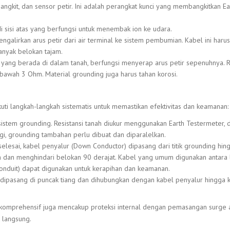
embangkit, dan sensor petir. Ini adalah perangkat kunci yang membangkitkan Ea
di sisi atas yang berfungsi untuk menembak ion ke udara.
ngalirkan arus petir dari air terminal ke sistem pembumian. Kabel ini harus
anyak belokan tajam.
n yang berada di dalam tanah, berfungsi menyerap arus petir sepenuhnya. R
 bawah 3 Ohm. Material grounding juga harus tahan korosi.
kuti langkah-langkah sistematis untuk memastikan efektivitas dan keamanan:
istem grounding. Resistansi tanah diukur menggunakan Earth Testermeter, 
ggi, grounding tambahan perlu dibuat dan diparalelkan.
selesai, kabel penyalur (Down Conductor) dipasang dari titik grounding hin
n dan menghindari belokan 90 derajat. Kabel yang umum digunakan antara 
(conduit) dapat digunakan untuk kerapihan dan keamanan.
r dipasang di puncak tiang dan dihubungkan dengan kabel penyalur hingga 
ng komprehensif juga mencakup proteksi internal dengan pemasangan surge 
k langsung.