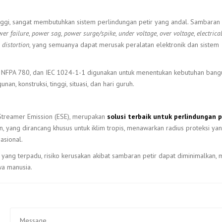
tinggi, sangat membutuhkan sistem perlindungan petir yang andal. Sambaran 
er failure
,
power sag
,
power surge/spike
,
under voltage
,
over voltage
,
electrica
distortion
, yang semuanya dapat merusak peralatan elektronik dan sistem
ir, NFPA 780, dan IEC 1024-1-1 digunakan untuk menentukan kebutuhan ban
n, konstruksi, tinggi, situasi, dan hari guruh.
 Streamer Emission (ESE), merupakan
solusi terbaik untuk perlindungan p
on, yang dirancang khusus untuk iklim tropis, menawarkan radius proteksi yan
asional.
ang terpadu, risiko kerusakan akibat sambaran petir dapat diminimalkan, 
wa manusia.