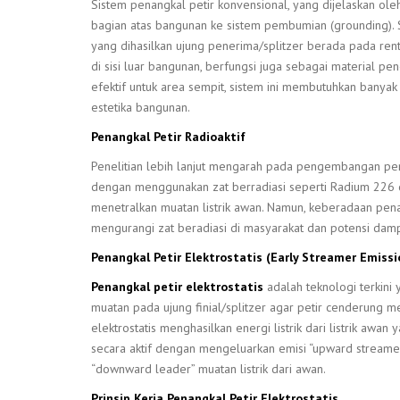
Sistem penangkal petir konvensional, yang dijelaskan oleh
bagian atas bangunan ke sistem pembumian (grounding). S
yang dihasilkan ujung penerima/splitzer berada pada re
di sisi luar bangunan, berfungsi juga sebagai material p
efektif untuk area sempit, sistem ini membutuhkan banyak
estetika bangunan.
Penangkal Petir Radioaktif
Penelitian lebih lanjut mengarah pada pengembangan penan
dengan menggunakan zat berradiasi seperti Radium 226
menetralkan muatan listrik awan. Namun, keberadaan penan
mengurangi zat beradiasi di masyarakat dan potensi dam
Penangkal Petir Elektrostatis (Early Streamer Emissi
Penangkal petir elektrostatis
adalah teknologi terkini
muatan pada ujung finial/splitzer agar petir cenderung 
elektrostatis menghasilkan energi listrik dari listrik awa
secara aktif dengan mengeluarkan emisi “upward streame
“downward leader” muatan listrik dari awan.
Prinsip Kerja Penangkal Petir Elektrostatis