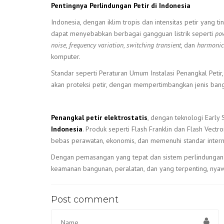
Pentingnya Perlindungan Petir di Indonesia
Indonesia, dengan iklim tropis dan intensitas petir yang 
dapat menyebabkan berbagai gangguan listrik seperti
pow
noise
,
frequency variation
,
switching transient
, dan
harmonic 
komputer.
Standar seperti Peraturan Umum Instalasi Penangkal Pet
akan proteksi petir, dengan mempertimbangkan jenis banguna
Penangkal petir elektrostatis
, dengan teknologi Early
Indonesia
. Produk seperti Flash Franklin dan Flash Vectr
bebas perawatan, ekonomis, dan memenuhi standar intern
Dengan pemasangan yang tepat dan sistem perlindungan y
keamanan bangunan, peralatan, dan yang terpenting, nya
Post comment