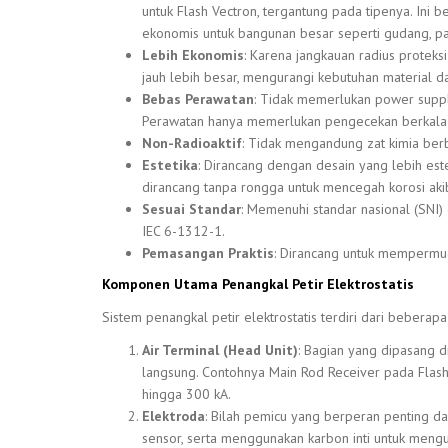
untuk Flash Vectron, tergantung pada tipenya. Ini b
ekonomis untuk bangunan besar seperti gudang, pab
Lebih Ekonomis
: Karena jangkauan radius proteks
jauh lebih besar, mengurangi kebutuhan material dan
Bebas Perawatan
: Tidak memerlukan power supply,
Perawatan hanya memerlukan pengecekan berkala n
Non-Radioaktif
: Tidak mengandung zat kimia berb
Estetika
: Dirancang dengan desain yang lebih este
dirancang tanpa rongga untuk mencegah korosi akiba
Sesuai Standar
: Memenuhi standar nasional (SNI) 
IEC 6-1312-1.
Pemasangan Praktis
: Dirancang untuk mempermu
Komponen Utama Penangkal Petir Elektrostatis
Sistem penangkal petir elektrostatis terdiri dari beberap
Air Terminal (Head Unit)
: Bagian yang dipasang d
langsung. Contohnya Main Rod Receiver pada Flas
hingga 300 kA.
Elektroda
: Bilah pemicu yang berperan penting d
sensor, serta menggunakan karbon inti untuk mengu