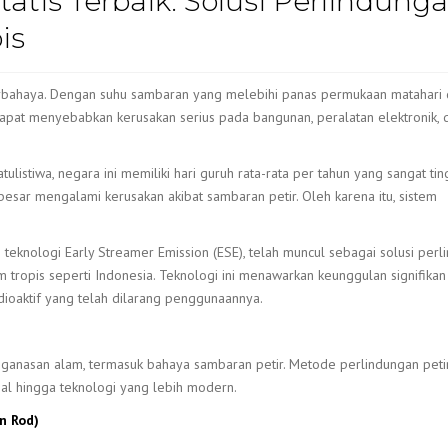
tatis Terbaik: Solusi Perlindung
Lightning Counter /
is
Penghitung Sambaran
Petir
Ijin Disnaker
rbahaya. Dengan suhu sambaran yang melebihi panas permukaan matahari
apat menyebabkan kerusakan serius pada bangunan, peralatan elektronik, 
ulistiwa, negara ini memiliki hari guruh rata-rata per tahun yang sangat ting
besar mengalami kerusakan akibat sambaran petir. Oleh karena itu, sistem
 teknologi Early Streamer Emission (ESE), telah muncul sebagai solusi per
im tropis seperti Indonesia. Teknologi ini menawarkan keunggulan signifikan
dioaktif yang telah dilarang penggunaannya.
eganasan alam, termasuk bahaya sambaran petir. Metode perlindungan petir
nal hingga teknologi yang lebih modern.
n Rod)