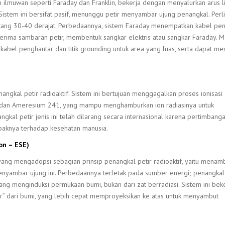
 ilmuwan seperti Faraday dan Franklin, bekerja dengan menyalurkan arus lis
istem ini bersifat pasif, menunggu petir menyambar ujung penangkal. Per
ntang 30-40 derajat. Perbedaannya, sistem Faraday menempatkan kabel pe
enerima sambaran petir, membentuk sangkar elektris atau sangkar Faraday. 
 kabel penghantar dan titik grounding untuk area yang luas, serta dapat me
gkal petir radioaktif. Sistem ini bertujuan menggagalkan proses ionisasi
 dan Ameresium 241, yang mampu menghamburkan ion radiasinya untuk
gkal petir jenis ini telah dilarang secara internasional karena pertimbang
paknya terhadap kesehatan manusia.
on – ESE)
 yang mengadopsi sebagian prinsip penangkal petir radioaktif, yaitu menam
menyambar ujung ini. Perbedaannya terletak pada sumber energi; penangkal 
n yang menginduksi permukaan bumi, bukan dari zat berradiasi. Sistem ini bek
r” dari bumi, yang lebih cepat memproyeksikan ke atas untuk menyambut