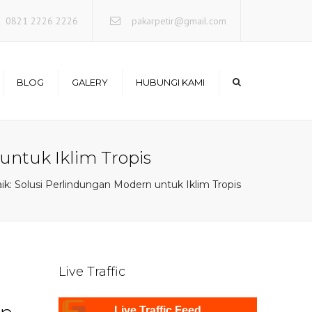
×
0821 2226 2226
pakarpetir@gmail.com
BLOG
GALERY
HUBUNGI KAMI
Photo Project
 untuk Iklim Tropis
aik: Solusi Perlindungan Modern untuk Iklim Tropis
Live Traffic
Live Traffic Feed