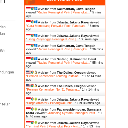
an
A visitor from
Kalimantan, Jawa Tengah
viewed "
Radius Penangkal Petir | Penangkal…
"
5 mins
ago
A visitor from
Jakarta, Jakarta Raya
viewed
"
Cara Memasang Penyalur Petir: Panduan…
"
6 mins
 dan
ago
dan
A visitor from
Jakarta, Jakarta Raya
viewed
"
Tiang Penyangga Penangkal Petir |…
"
30 mins ago
A visitor from
Kalimantan, Jawa Tengah
gi,
viewed "
Radius Penangkal Petir | Penangkal…
"
36 mins
ago
A visitor from
Sintang, Kalimantan Barat
viewed "
Radius Penangkal Petir | Penangkal…
"
55 mins
ago
lindungan
A visitor from
The Dalles, Oregon
viewed
"
Permen Kemenaker Tentang Instalasi…
"
1 hr 14 mins
ago
A visitor from
The Dalles, Oregon
viewed
"
Permen Kemenaker No. 31 Tentang…
"
1 hr 14 mins
ago
A visitor from
Jakarta, Jakarta Raya
viewed
"
Surge Arrester / Penangkal Petir…
"
1 hr 43 mins ago
 telah
A visitor from
Padangsidempuan, Sumatera
Utara
viewed "
Grounding System Penangkal Petir…
"
1
hr 46 mins ago
A visitor from
Jakarta, Jakarta Raya
viewed
"
Terminal Petir | Penangkal Petir - Anti…
"
1 hr 53 mins