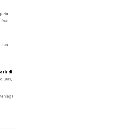
petir
l line
gunan
etir di
g luas,
menjaga