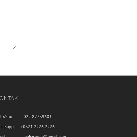
ONTAK
elp/Fax : 022 87789603
hatsapp :
0821 2226 2226
mail : pakarpetir@gmail.com