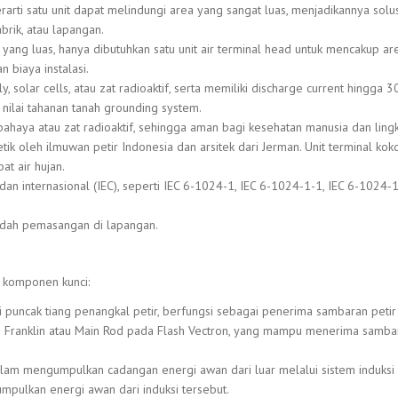
erarti satu unit dapat melindungi area yang sangat luas, menjadikannya solu
rik, atau lapangan.
i yang luas, hanya dibutuhkan satu unit air terminal head untuk mencakup a
 biaya instalasi.
 solar cells, atau zat radioaktif, serta memiliki discharge current hingga 3
ilai tahanan tanah grounding system.
ahaya atau zat radioaktif, sehingga aman bagi kesehatan manusia dan ling
tik oleh ilmuwan petir Indonesia dan arsitek dari Jerman. Unit terminal kok
t air hujan.
dan internasional (IEC), seperti IEC 6-1024-1, IEC 6-1024-1-1, IEC 6-1024-1
dah pemasangan di lapangan.
a komponen kunci:
i puncak tiang penangkal petir, berfungsi sebagai penerima sambaran petir
h Franklin atau Main Rod pada Flash Vectron, yang mampu menerima sambar
alam mengumpulkan cadangan energi awan dari luar melalui sistem induksi
mpulkan energi awan dari induksi tersebut.