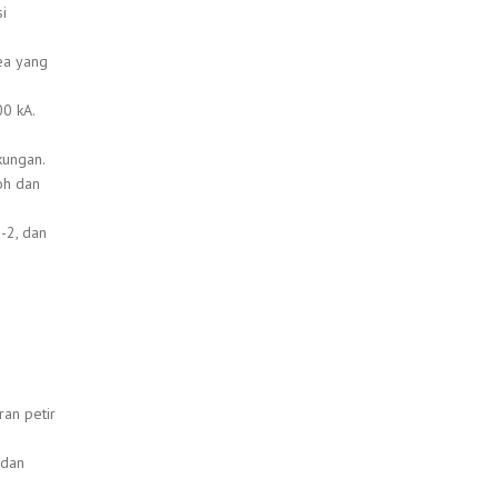
si
rea yang
00 kA.
kungan.
oh dan
-2, dan
an petir
 dan