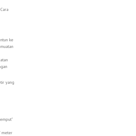
 Cara
untun ke
r muatan
uatan
engan
tir yang
jemput”
7 meter