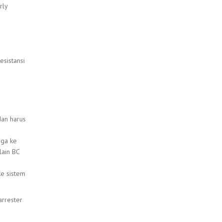
rly
esistansi
dan harus
gga ke
lain BC
ke sistem
arrester