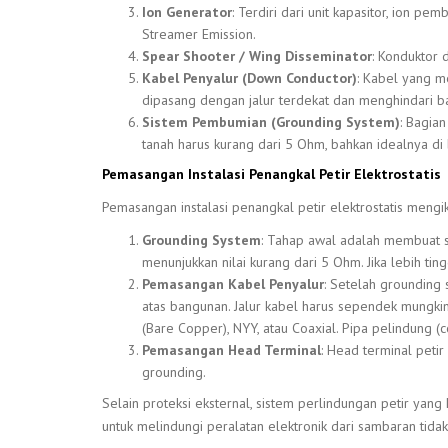
Ion Generator
: Terdiri dari unit kapasitor, ion p
Streamer Emission.
Spear Shooter / Wing Disseminator
: Konduktor 
Kabel Penyalur (Down Conductor)
: Kabel yang me
dipasang dengan jalur terdekat dan menghindari b
Sistem Pembumian (Grounding System)
: Bagia
tanah harus kurang dari 5 Ohm, bahkan idealnya di
Pemasangan Instalasi Penangkal Petir Elektrostatis
Pemasangan instalasi penangkal petir elektrostatis mengi
Grounding System
: Tahap awal adalah membuat s
menunjukkan nilai kurang dari 5 Ohm. Jika lebih tin
Pemasangan Kabel Penyalur
: Setelah grounding 
atas bangunan. Jalur kabel harus sependek mungki
(Bare Copper), NYY, atau Coaxial. Pipa pelindung 
Pemasangan Head Terminal
: Head terminal peti
grounding.
Selain proteksi eksternal, sistem perlindungan petir ya
untuk melindungi peralatan elektronik dari sambaran tida