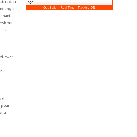
trik dari
ago
lindungan
Get Script
Real Time
Tracking ON
nghantar
Meskipun
rusak
 di awan
an
bah
petir
erja