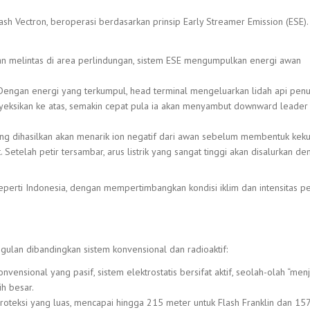
Flash Vectron, beroperasi berdasarkan prinsip Early Streamer Emission (ESE).
an melintas di area perlindungan, sistem ESE mengumpulkan energi awan
 Dengan energi yang terkumpul, head terminal mengeluarkan lidah api pen
royeksikan ke atas, semakin cepat pula ia akan menyambut downward leade
ang dihasilkan akan menarik ion negatif dari awan sebelum membentuk kek
 Setelah petir tersambar, arus listrik yang sangat tinggi akan disalurkan d
seperti Indonesia, dengan mempertimbangkan kondisi iklim dan intensitas pe
gulan dibandingkan sistem konvensional dan radioaktif:
vensional yang pasif, sistem elektrostatis bersifat aktif, seolah-olah “men
h besar.
 proteksi yang luas, mencapai hingga 215 meter untuk Flash Franklin dan 15