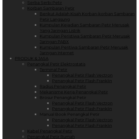
Serba Serbi Petir
Korban Sambaran Petir
Berikut Adalah Kisah Korban-korban Sambaran
Petir Langsung
Kumpulan Kejadian Sambaran Petir Merusak
Yang Jaringan Listrik
Kumpulan Peristiwa Sambaran Petir Merusak
Jaringan PABX
Kumpulan Peritiwa Sambaran Petir Merusak
Jaringan Internet
PRODUK & JASA
Penangkal Petir Elektrostatis
Terminal Petir
Penangkal Petir Flash Vectron
Penangkal Petir Flash Franklin
Radius Penangkal Petir
Mekanisme Kerja Penangkal Petir
Brosur Penangkal Petir
Penangkal Petir Flash Vectron
Penangkal Petir Flash Franklin
Manual Book Penangkal Petir
Penangkal Petir Flash Vectron
Penangkal Petir Flash Franklin
Kabel Penangkal Petir
Penangkal Petir Rumah