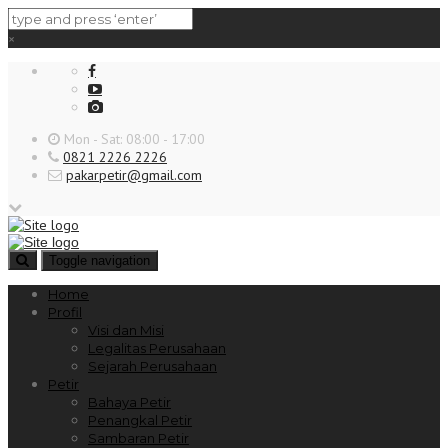
×
Mon - Sat: 08:00 - 17:00
0821 2226 2226
pakarpetir@gmail.com
Toggle navigation
Home
Profil
Visi dan Misi
Legalitas Perusahaan
Sejarah Perusahaan
Petir
Bahaya Petir
Penangkal Petir
Sambaran Petir