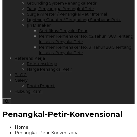
Grounding System Penangkal Petir
Tiang Penyangga Penangkal Petir
Surge Arrester / Penangkal Petir Internal
Lightning Counter / Penghitung Sambaran Petir
Ijin Disnaker
Sertifikasi Penyalur Petir
Permen Kemenaker No. 02 Tahun 1989 Tentang
Instalasi Penyalur Petir
Permen Kemenaker No. 31 Tahun 2015 Tentang
Instalasi Penyalur Petir
Referensi Kerja
Referensi Kerja
Harga Penangkal Petir
BLOG
Galery
Photo Project
Hubungi Kami
Penangkal-Petir-Konvensional
Home
Penangkal-Petir-Konvensional