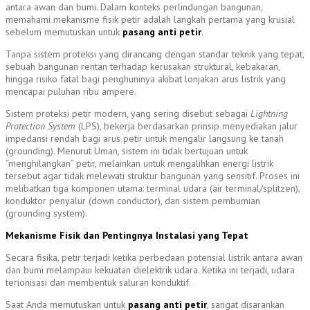
antara awan dan bumi. Dalam konteks perlindungan bangunan,
memahami mekanisme fisik petir adalah langkah pertama yang krusial
sebelum memutuskan untuk
pasang anti petir
.
Tanpa sistem proteksi yang dirancang dengan standar teknik yang tepat,
sebuah bangunan rentan terhadap kerusakan struktural, kebakaran,
hingga risiko fatal bagi penghuninya akibat lonjakan arus listrik yang
mencapai puluhan ribu ampere.
Sistem proteksi petir modern, yang sering disebut sebagai
Lightning
Protection System
(LPS), bekerja berdasarkan prinsip menyediakan jalur
impedansi rendah bagi arus petir untuk mengalir langsung ke tanah
(grounding). Menurut Uman, sistem ini tidak bertujuan untuk
“menghilangkan” petir, melainkan untuk mengalihkan energi listrik
tersebut agar tidak melewati struktur bangunan yang sensitif. Proses ini
melibatkan tiga komponen utama: terminal udara (air terminal/splitzen),
konduktor penyalur (down conductor), dan sistem pembumian
(grounding system).
Mekanisme Fisik dan Pentingnya Instalasi yang Tepat
Secara fisika, petir terjadi ketika perbedaan potensial listrik antara awan
dan bumi melampaui kekuatan dielektrik udara. Ketika ini terjadi, udara
terionisasi dan membentuk saluran konduktif.
Saat Anda memutuskan untuk
pasang anti petir
, sangat disarankan