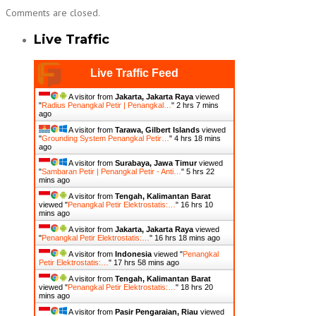
Comments are closed.
Live Traffic
Live Traffic Feed
A visitor from
Jakarta, Jakarta Raya
viewed
"
Radius Penangkal Petir | Penangkal…
"
2 hrs 7 mins
ago
A visitor from
Tarawa, Gilbert Islands
viewed
"
Grounding System Penangkal Petir…
"
4 hrs 18 mins
ago
A visitor from
Surabaya, Jawa Timur
viewed
"
Sambaran Petir | Penangkal Petir - Anti…
"
5 hrs 22
mins ago
A visitor from
Tengah, Kalimantan Barat
viewed "
Penangkal Petir Elektrostatis:…
"
16 hrs 10
mins ago
A visitor from
Jakarta, Jakarta Raya
viewed
"
Penangkal Petir Elektrostatis:…
"
16 hrs 18 mins ago
A visitor from
Indonesia
viewed "
Penangkal
Petir Elektrostatis:…
"
17 hrs 58 mins ago
A visitor from
Tengah, Kalimantan Barat
viewed "
Penangkal Petir Elektrostatis:…
"
18 hrs 20
mins ago
A visitor from
Pasir Pengaraian, Riau
viewed