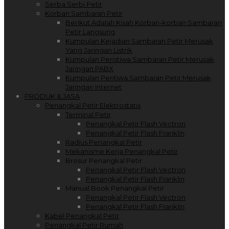
Serba Serbi Petir
Korban Sambaran Petir
Berikut Adalah Kisah Korban-korban Sambaran
Petir Langsung
Kumpulan Kejadian Sambaran Petir Merusak
Yang Jaringan Listrik
Kumpulan Peristiwa Sambaran Petir Merusak
Jaringan PABX
Kumpulan Peritiwa Sambaran Petir Merusak
Jaringan Internet
PRODUK & JASA
Penangkal Petir Elektrostatis
Terminal Petir
Penangkal Petir Flash Vectron
Penangkal Petir Flash Franklin
Radius Penangkal Petir
Mekanisme Kerja Penangkal Petir
Brosur Penangkal Petir
Penangkal Petir Flash Vectron
Penangkal Petir Flash Franklin
Manual Book Penangkal Petir
Penangkal Petir Flash Vectron
Penangkal Petir Flash Franklin
Kabel Penangkal Petir
Penangkal Petir Rumah