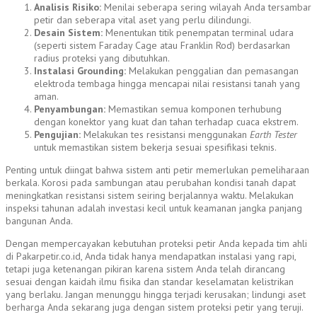
Analisis Risiko:
Menilai seberapa sering wilayah Anda tersambar
petir dan seberapa vital aset yang perlu dilindungi.
Desain Sistem:
Menentukan titik penempatan terminal udara
(seperti sistem Faraday Cage atau Franklin Rod) berdasarkan
radius proteksi yang dibutuhkan.
Instalasi Grounding:
Melakukan penggalian dan pemasangan
elektroda tembaga hingga mencapai nilai resistansi tanah yang
aman.
Penyambungan:
Memastikan semua komponen terhubung
dengan konektor yang kuat dan tahan terhadap cuaca ekstrem.
Pengujian:
Melakukan tes resistansi menggunakan
Earth Tester
untuk memastikan sistem bekerja sesuai spesifikasi teknis.
Penting untuk diingat bahwa sistem anti petir memerlukan pemeliharaan
berkala. Korosi pada sambungan atau perubahan kondisi tanah dapat
meningkatkan resistansi sistem seiring berjalannya waktu. Melakukan
inspeksi tahunan adalah investasi kecil untuk keamanan jangka panjang
bangunan Anda.
Dengan mempercayakan kebutuhan proteksi petir Anda kepada tim ahli
di Pakarpetir.co.id, Anda tidak hanya mendapatkan instalasi yang rapi,
tetapi juga ketenangan pikiran karena sistem Anda telah dirancang
sesuai dengan kaidah ilmu fisika dan standar keselamatan kelistrikan
yang berlaku. Jangan menunggu hingga terjadi kerusakan; lindungi aset
berharga Anda sekarang juga dengan sistem proteksi petir yang teruji.