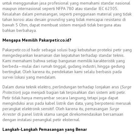
untuk menggunakan jasa profesional yang memahami standar nasional
maupun internasional seperti NFPA 780 atau standar IEC 62305.
Kesalahan dalam pemasangan, seperti penggunaan material yang tidak
tahan korosi atau desain
grounding
yang tidak mencapai resistansi di
bawah 5 Ohm, dapat membuat sistem menjadi tidak berguna atau
bahkan berbahaya.
Mengapa Memilih Pakarpetir.co.id?
Pakarpetir.co.id hadir sebagai solusi bagi kebutuhan proteksi petir yang
mengedepankan keamanan dan kepatuhan terhadap standar teknis.
Kami memahami bahwa setiap bangunan memiliki karakteristik yang
berbeda—mulai dari rumah tinggal, gudang industri, hingga gedung
bertingkat. Oleh karena itu, pendekatan kami selalu berbasis pada
survei lokasi yang mendalam.
Dalam dunia teknik elektro, perlindungan terhadap lonjakan arus (
Surge
Protection
) juga menjadi bagian tak terpisahkan dari sistem anti petir.
Petir tidak hanya menyambar secara langsung, tetapi juga dapat
menginduksi arus pada kabel listrik dan data, yang berpotensi merusak
perangkat elektronik sensitif. Oleh karena itu, pemasangan
Surge
Arrester
di panel listrik utama sangat direkomendasikan bersamaan
dengan instalasi penangkal petir eksternal.
Langkah-Langkah Pemasangan yang Benar