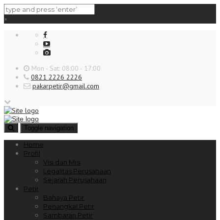
×
Mon - Sat: 08:00 - 17:00
0821 2226 2226
pakarpetir@gmail.com
Toggle navigation
Home
Profil
Visi dan Misi
Legalitas Perusahaan
Sejarah Perusahaan
Petir
Bahaya Petir
Penangkal Petir
Sambaran Petir