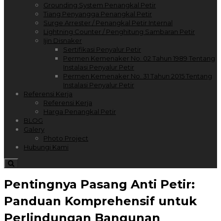
Grounding System Penangkal Petir
Tiang Penyangga Penangkal Petir
Surge Arrester / Penangkal Petir Internal
Lightning Counter / Penghitung Sambaran Petir
Ijin Disnaker
Sertifikasi Penyalur Petir
Permen Kemenaker No. 02 Tahun 1989 Tentang
Instalasi Penyalur Petir
Permen Kemenaker No. 31 Tahun 2015 Tentang
Instalasi Penyalur Petir
Referensi Kerja
Referensi Kerja
Harga Penangkal Petir
BLOG
Galery
Photo Project
Hubungi Kami
Pentingnya Pasang Anti Petir:
Panduan Komprehensif untuk
Perlindungan Bangunan