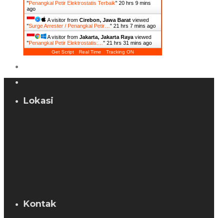
"
Penangkal Petir Elektrostatis Terbaik
"
20 hrs 9 mins
ago
A visitor from
Cirebon, Jawa Barat
viewed
"
Surge Arrester / Penangkal Petir…
"
21 hrs 7 mins ago
A visitor from
Jakarta, Jakarta Raya
viewed
"
Penangkal Petir Elektrostatis:…
"
21 hrs 31 mins ago
Get Script
Real Time
Tracking ON
Lokasi
Kontak