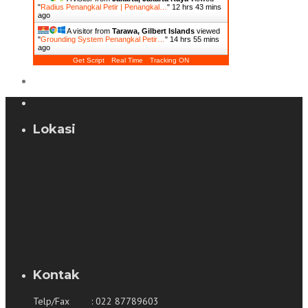
"
Radius Penangkal Petir | Penangkal…
"
12 hrs 43 mins
ago
A visitor from
Tarawa, Gilbert Islands
viewed
"
Grounding System Penangkal Petir…
"
14 hrs 55 mins
ago
Get Script
Real Time
Tracking ON
Lokasi
Kontak
Telp/Fax : 022 87789603