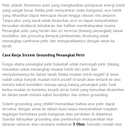
Petir adalah fenomena alam yang menghasilkan pelepasan energi listrik
yang sangat besar. Ketika petir menyambar suatu bangunan, arus listrik
yang dihasilkan dapat mencapai ribuan hingga ratusan ribu ampere.
Tanpa jalur yang tepat untuk disalurkan, arus ini dapat menyebabkan
kerusakan struktural, kebakaran, dan bahkan membahayakan nyawa.
Penangkal petir, yang terdiri dari
air terminal
(batang penangkal), kawat
konduktor, dan
grounding
(tempat pembumian), dirancang untuk
menangkap sambaran petir dan mengarahkannya dengan aman ke
tanah.
Cara Kerja Sistem Grounding Penangkal Petir
Fungsi utama penangkal petir bukanlah untuk mencegah petir datang,
melainkan untuk menangkap muatan listrik dari petir dan
menyalurkannya ke dalam tanah. Ketika muatan listrik negatif di awan
sudah cukup banyak, muatan listrik positif di tanah akan tertarik ke atas
melalui kabel konduktor menuju ujung batang penangkal petir. Saat
kedua muatan ini bertemu, terjadi aliran listrik yang kemudian disalurkan
ke dalam tanah melalui kabel konduktor dan sistem grounding.
Sistem grounding yang efektif memastikan bahwa arus petir dapat
tersebar dengan aman ke dalam bumi tanpa menyebabkan lonjakan
tegangan berbahaya pada bangunan atau peralatan di dalamnya.
Standar kelayakan grounding atau pembumian mensyaratkan nilai
tahanan sebaran atau resistansi maksimal
5 Ohm
. Semakin rendah nilai