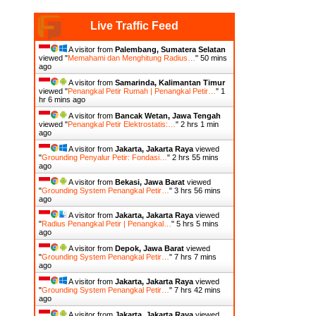
Live Traffic Feed
A visitor from
Palembang, Sumatera Selatan
viewed "
Memahami dan Menghitung Radius…
"
50 mins
ago
A visitor from
Samarinda, Kalimantan Timur
viewed "
Penangkal Petir Rumah | Penangkal Petir…
"
1
hr 6 mins ago
A visitor from
Bancak Wetan, Jawa Tengah
viewed "
Penangkal Petir Elektrostatis:…
"
2 hrs 1 min
ago
A visitor from
Jakarta, Jakarta Raya
viewed
"
Grounding Penyalur Petir: Fondasi…
"
2 hrs 55 mins
ago
A visitor from
Bekasi, Jawa Barat
viewed
"
Grounding System Penangkal Petir…
"
3 hrs 56 mins
ago
A visitor from
Jakarta, Jakarta Raya
viewed
"
Radius Penangkal Petir | Penangkal…
"
5 hrs 5 mins
ago
A visitor from
Depok, Jawa Barat
viewed
"
Grounding System Penangkal Petir…
"
7 hrs 7 mins
ago
A visitor from
Jakarta, Jakarta Raya
viewed
"
Grounding System Penangkal Petir…
"
7 hrs 42 mins
ago
A visitor from
Jakarta, Jakarta Raya
viewed