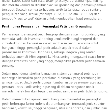
diukur. Kabel-kabel dari
earth tester
(biasanya berwarna hijau, kuning,
dan merah) kemudian dihubungkan ke grounding dan pemaku-pemaku
tersebut. Setelah semua terhubung,
earth tester
diatur pada rentang
pengukuran yang sesuai (misalnya 20 Ω, 200 Ω, atau 2000 Ω) dan
tombol “Press to test” ditekan untuk mendapatkan hasil pengukuran.
Pentingnya Pemasangan Penangkal Petir dan Grounding
Pemasangan penangkal petir, lengkap dengan sistem grounding yang
memadai, adalah investasi penting untuk melindungi properti dan
infrastruktur dari kerusakan akibat sambaran petir. Terutama untuk
bangunan tinggi, penangkal petir adalah aspek krusial dalam
perencanaan konstruksi. Indonesia, sebagai negara yang rentan
terhadap anomali iklim seperti La Nina, sering mengalami cuaca buruk
dengan intensitas petir yang tinggi, menjadikan proteksi petir semakin
penting.
Selain melindungi struktur bangunan, sistem penangkal petir juga
mencegah kerusakan pada peralatan elektronik yang terhubung ke
jaringan listrik. Untuk perlindungan tambahan,
surge arrester
atau alat
penstabil arus listrik sering dipasang di dalam bangunan untuk
meredam efek lonjakan tegangan akibat sambaran petir tidak langsung.
Dalam menentukan apakah suatu bangunan memerlukan penangkal
petir, beberapa faktor indeks dipertimbangkan, termasuk jenis struktur
bangunan, konstruksi, tinggi bangunan, situasi geografis, dan jumlah hari