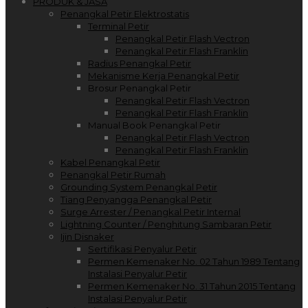
PRODUK & JASA
Penangkal Petir Elektrostatis
Terminal Petir
Penangkal Petir Flash Vectron
Penangkal Petir Flash Franklin
Radius Penangkal Petir
Mekanisme Kerja Penangkal Petir
Brosur Penangkal Petir
Penangkal Petir Flash Vectron
Penangkal Petir Flash Franklin
Manual Book Penangkal Petir
Penangkal Petir Flash Vectron
Penangkal Petir Flash Franklin
Kabel Penangkal Petir
Penangkal Petir Rumah
Grounding System Penangkal Petir
Tiang Penyangga Penangkal Petir
Surge Arrester / Penangkal Petir Internal
Lightning Counter / Penghitung Sambaran Petir
Ijin Disnaker
Sertifikasi Penyalur Petir
Permen Kemenaker No. 02 Tahun 1989 Tentang
Instalasi Penyalur Petir
Permen Kemenaker No. 31 Tahun 2015 Tentang
Instalasi Penyalur Petir