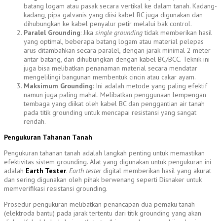
batang logam atau pasak secara vertikal ke dalam tanah. Kadang-
kadang, pipa galvanis yang diisi kabel BC juga digunakan dan
dihubungkan ke kabel penyalur petir melalui bak control.
Paralel Grounding
: Jika
single grounding
tidak memberikan hasil
yang optimal, beberapa batang logam atau material pelepas
arus ditambahkan secara paralel, dengan jarak minimal 2 meter
antar batang, dan dihubungkan dengan kabel BC/BCC. Teknik ini
juga bisa melibatkan penanaman material secara mendatar
mengelilingi bangunan membentuk cincin atau cakar ayam.
Maksimum Grounding
: Ini adalah metode yang paling efektif
namun juga paling mahal. Melibatkan penggunaan lempengan
tembaga yang diikat oleh kabel BC dan penggantian air tanah
pada titik grounding untuk mencapai resistansi yang sangat
rendah.
Pengukuran Tahanan Tanah
Pengukuran tahanan tanah adalah langkah penting untuk memastikan
efektivitas sistem grounding. Alat yang digunakan untuk pengukuran ini
adalah
Earth Tester
.
Earth tester
digital memberikan hasil yang akurat
dan sering digunakan oleh pihak berwenang seperti Disnaker untuk
memverifikasi resistansi grounding.
Prosedur pengukuran melibatkan penancapan dua pemaku tanah
(elektroda bantu) pada jarak tertentu dari titik grounding yang akan