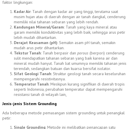
faktor lingkungan:
Kadar Air
: Tanah dengan kadar air yang tinggi, terutama saat
musim hujan atau di daerah dengan air tanah dangkal, cenderung
memiliki nilai tahanan sebaran yang lebih rendah.
Kandungan Mineral/Garam
: Tanah yang kaya mineral atau
garam memiliki konduktivitas yang lebih baik, sehingga arus petir
lebih mudah dihantarkan.
Derajat Keasaman (pH)
: Semakin asam pH tanah, semakin
mudah arus petir dihantarkan.
Tekstur Tanah
: Tanah berpasir dan
porous
(berpori) cenderung
sulit mendapatkan tahanan sebaran yang baik karena air dan
mineral mudah hanyut. Tanah liat umumnya memiliki tahanan jenis
terendah, sedangkan batuan dan kuarsa bersifat isolator.
Sifat Geologi Tanah
: Struktur geologi tanah secara keseluruhan
mempengaruhi resistivitasnya.
Temperatur Tanah
: Meskipun kurang signifikan di daerah tropis
seperti Indonesia, perubahan temperatur dapat mempengaruhi
resistansi tanah di wilayah lain
.
Jenis-jenis Sistem Grounding
Ada beberapa metode pemasangan sistem grounding untuk penangkal
petir:
Single Grounding
: Metode ini melibatkan penancapan satu