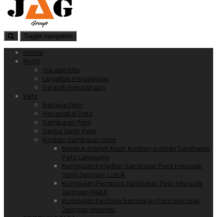
Toggle navigation
Home
Profil
Visi dan Misi
Legalitas Perusahaan
Sejarah Perusahaan
Petir
Bahaya Petir
Penangkal Petir
Sambaran Petir
Serba Serbi Petir
Korban Sambaran Petir
Berikut Adalah Kisah Korban-korban Sambaran
Petir Langsung
Kumpulan Kejadian Sambaran Petir Merusak
Yang Jaringan Listrik
Kumpulan Peristiwa Sambaran Petir Merusak
Jaringan PABX
Kumpulan Peritiwa Sambaran Petir Merusak
Jaringan Internet