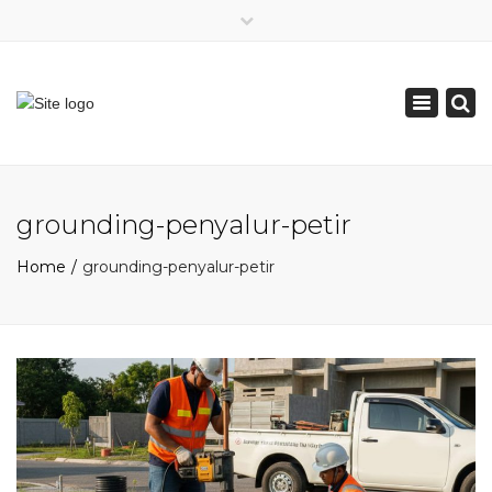
×
Mon - Sat: 08:00 - 17:00
Toggle
0821 2226 2226
navigation
pakarpetir@gmail.com
grounding-penyalur-petir
Home
grounding-penyalur-petir