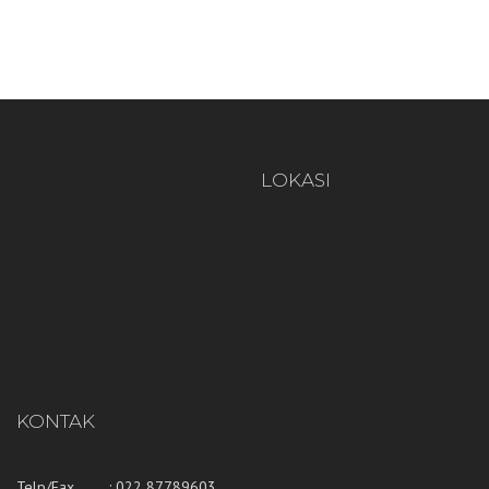
LOKASI
KONTAK
Telp/Fax : 022 87789603