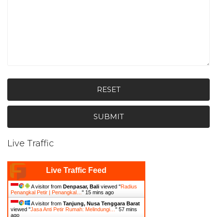
RESET
SUBMIT
Live Traffic
Live Traffic Feed
A visitor from
Denpasar, Bali
viewed "
Radius
Penangkal Petir | Penangkal…
"
15 mins ago
A visitor from
Tanjung, Nusa Tenggara Barat
viewed "
Jasa Anti Petir Rumah: Melindungi…
"
57 mins
ago