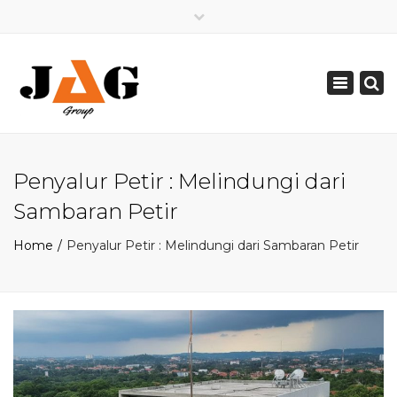
×
Mon - Sat: 08:00 - 17:00
Toggle
0821 2226 2226
navigation
pakarpetir@gmail.com
Penyalur Petir : Melindungi dari
Sambaran Petir
Home
Penyalur Petir : Melindungi dari Sambaran Petir