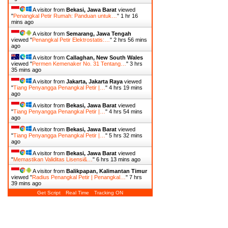
A visitor from
Bekasi, Jawa Barat
viewed
"
Penangkal Petir Rumah: Panduan untuk…
"
1 hr 16
mins ago
A visitor from
Semarang, Jawa Tengah
viewed "
Penangkal Petir Elektrostatis:…
"
2 hrs 56 mins
ago
A visitor from
Callaghan, New South Wales
viewed "
Permen Kemenaker No. 31 Tentang…
"
3 hrs
35 mins ago
A visitor from
Jakarta, Jakarta Raya
viewed
"
Tiang Penyangga Penangkal Petir |…
"
4 hrs 19 mins
ago
A visitor from
Bekasi, Jawa Barat
viewed
"
Tiang Penyangga Penangkal Petir |…
"
4 hrs 54 mins
ago
A visitor from
Bekasi, Jawa Barat
viewed
"
Tiang Penyangga Penangkal Petir |…
"
5 hrs 32 mins
ago
A visitor from
Bekasi, Jawa Barat
viewed
"
Memastikan Validitas Lisensi&…
"
6 hrs 13 mins ago
A visitor from
Balikpapan, Kalimantan Timur
viewed "
Radius Penangkal Petir | Penangkal…
"
7 hrs
39 mins ago
Get Script
Real Time
Tracking ON