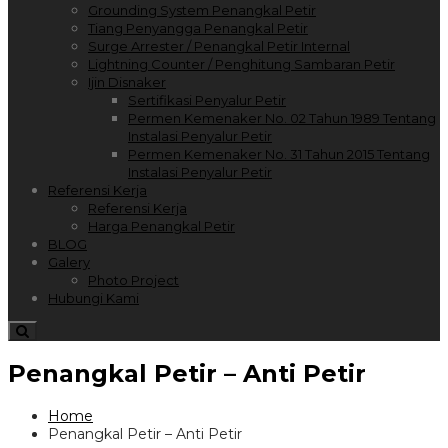
Grounding System Penangkal Petir
Tiang Penyangga Penangkal Petir
Surge Arrester / Penangkal Petir Internal
Lightning Counter / Penghitung Sambaran Petir
Ijin Disnaker
Sertifikasi Penyalur Petir
Permen Kemenaker No. 02 Tahun 1989 Tentang
Instalasi Penyalur Petir
Permen Kemenaker No. 31 Tahun 2015 Tentang
Instalasi Penyalur Petir
Referensi Kerja
Referensi Kerja
Harga Penangkal Petir
BLOG
Galery
Photo Project
Hubungi Kami
Penangkal Petir – Anti Petir
Home
Penangkal Petir – Anti Petir