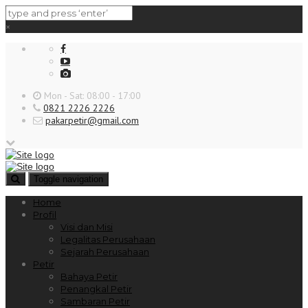
×
Mon - Sat: 08:00 - 17:00
0821 2226 2226
pakarpetir@gmail.com
Toggle navigation
Home
Profil
Visi dan Misi
Legalitas Perusahaan
Sejarah Perusahaan
Petir
Bahaya Petir
Penangkal Petir
Sambaran Petir