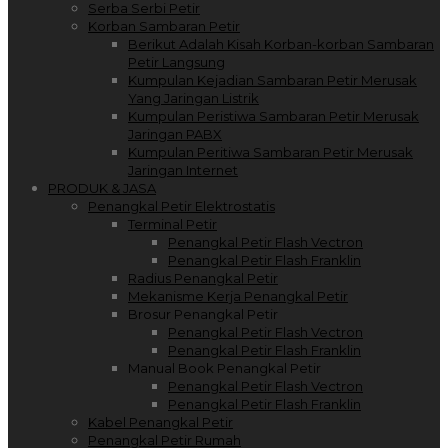
Serba Serbi Petir
Korban Sambaran Petir
Berikut Adalah Kisah Korban-korban Sambaran
Petir Langsung
Kumpulan Kejadian Sambaran Petir Merusak
Yang Jaringan Listrik
Kumpulan Peristiwa Sambaran Petir Merusak
Jaringan PABX
Kumpulan Peritiwa Sambaran Petir Merusak
Jaringan Internet
PRODUK & JASA
Penangkal Petir Elektrostatis
Terminal Petir
Penangkal Petir Flash Vectron
Penangkal Petir Flash Franklin
Radius Penangkal Petir
Mekanisme Kerja Penangkal Petir
Brosur Penangkal Petir
Penangkal Petir Flash Vectron
Penangkal Petir Flash Franklin
Manual Book Penangkal Petir
Penangkal Petir Flash Vectron
Penangkal Petir Flash Franklin
Kabel Penangkal Petir
Penangkal Petir Rumah