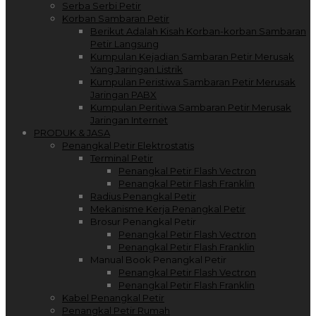
Serba Serbi Petir
Korban Sambaran Petir
Berikut Adalah Kisah Korban-korban Sambaran
Petir Langsung
Kumpulan Kejadian Sambaran Petir Merusak
Yang Jaringan Listrik
Kumpulan Peristiwa Sambaran Petir Merusak
Jaringan PABX
Kumpulan Peritiwa Sambaran Petir Merusak
Jaringan Internet
PRODUK & JASA
Penangkal Petir Elektrostatis
Terminal Petir
Penangkal Petir Flash Vectron
Penangkal Petir Flash Franklin
Radius Penangkal Petir
Mekanisme Kerja Penangkal Petir
Brosur Penangkal Petir
Penangkal Petir Flash Vectron
Penangkal Petir Flash Franklin
Manual Book Penangkal Petir
Penangkal Petir Flash Vectron
Penangkal Petir Flash Franklin
Kabel Penangkal Petir
Penangkal Petir Rumah