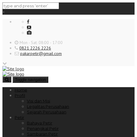
×
Mon - Sat: 08:00 - 17:00
0821 2226 2226
pakarpetir@gmail.com
Toggle navigation
Home
Profil
Visi dan Misi
Legalitas Perusahaan
Sejarah Perusahaan
Petir
Bahaya Petir
Penangkal Petir
Sambaran Petir