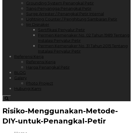
Grounding System Penangkal Petir
Tiang Penyangga Penangkal Petir
Surge Arrester / Penangkal Petir Internal
Lightning Counter / Penghitung Sambaran Petir
Ijin Disnaker
Sertifikasi Penyalur Petir
Permen Kemenaker No. 02 Tahun 1989 Tentang
Instalasi Penyalur Petir
Permen Kemenaker No. 31 Tahun 2015 Tentang
Instalasi Penyalur Petir
Referensi Kerja
Referensi Kerja
Harga Penangkal Petir
BLOG
Galery
Photo Project
Hubungi Kami
Risiko-Menggunakan-Metode-
DIY-untuk-Penangkal-Petir