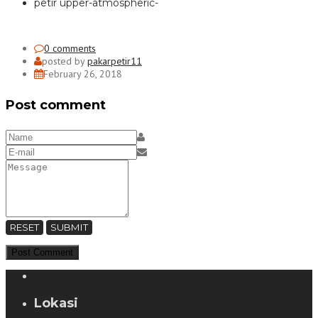
petir upper-atmospheric-
0 comments
posted by
pakarpetir11
February 26, 2018
Post comment
RESET
SUBMIT
Lokasi