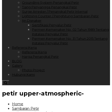
Grounding System Penangkal Petir
Tiang Penyangga Penangkal Petir
Surge Arrester / Penangkal Petir Internal
Lightning Counter / Penghitung Sambaran Petir
Ijin Disnaker
Sertifikasi Penyalur Petir
Permen Kemenaker No. 02 Tahun 1989 Tentang
Instalasi Penyalur Petir
Permen Kemenaker No. 31 Tahun 2015 Tentang
Instalasi Penyalur Petir
Referensi Kerja
Referensi Kerja
Harga Penangkal Petir
BLOG
Galery
Photo Project
Hubungi Kami
petir upper-atmospheric-
Home
Sambaran Petir