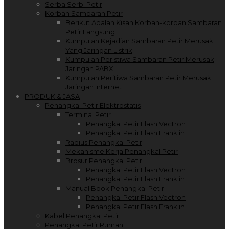
Serba Serbi Petir
Korban Sambaran Petir
Berikut Adalah Kisah Korban-korban Sambaran
Petir Langsung
Kumpulan Kejadian Sambaran Petir Merusak
Yang Jaringan Listrik
Kumpulan Peristiwa Sambaran Petir Merusak
Jaringan PABX
Kumpulan Peritiwa Sambaran Petir Merusak
Jaringan Internet
PRODUK & JASA
Penangkal Petir Elektrostatis
Terminal Petir
Penangkal Petir Flash Vectron
Penangkal Petir Flash Franklin
Radius Penangkal Petir
Mekanisme Kerja Penangkal Petir
Brosur Penangkal Petir
Penangkal Petir Flash Vectron
Penangkal Petir Flash Franklin
Manual Book Penangkal Petir
Penangkal Petir Flash Vectron
Penangkal Petir Flash Franklin
Kabel Penangkal Petir
Penangkal Petir Rumah