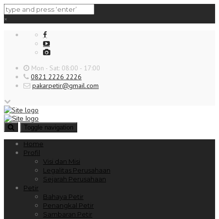
×
Mon - Sat: 08:00 - 17:00
0821 2226 2226
pakarpetir@gmail.com
Toggle navigation
Home
Profil
Visi dan Misi
Legalitas Perusahaan
Sejarah Perusahaan
Petir
Bahaya Petir
Penangkal Petir
Sambaran Petir