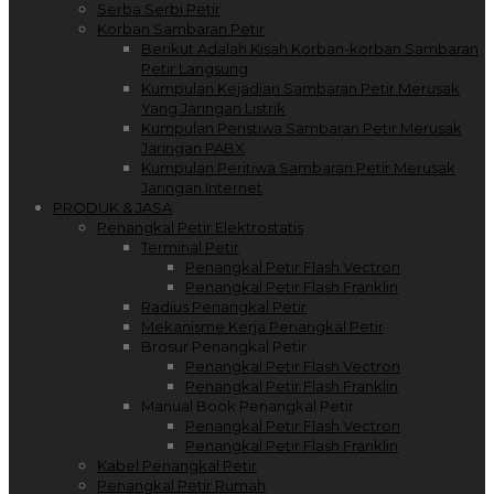
Serba Serbi Petir
Korban Sambaran Petir
Berikut Adalah Kisah Korban-korban Sambaran
Petir Langsung
Kumpulan Kejadian Sambaran Petir Merusak
Yang Jaringan Listrik
Kumpulan Peristiwa Sambaran Petir Merusak
Jaringan PABX
Kumpulan Peritiwa Sambaran Petir Merusak
Jaringan Internet
PRODUK & JASA
Penangkal Petir Elektrostatis
Terminal Petir
Penangkal Petir Flash Vectron
Penangkal Petir Flash Franklin
Radius Penangkal Petir
Mekanisme Kerja Penangkal Petir
Brosur Penangkal Petir
Penangkal Petir Flash Vectron
Penangkal Petir Flash Franklin
Manual Book Penangkal Petir
Penangkal Petir Flash Vectron
Penangkal Petir Flash Franklin
Kabel Penangkal Petir
Penangkal Petir Rumah