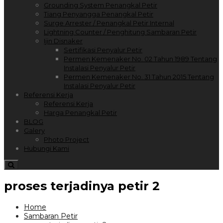
Grounding System Penangkal Petir
Tiang Penyangga Penangkal Petir
Surge Arrester / Penangkal Petir Internal
Lightning Counter / Penghitung Sambaran Petir
Ijin Disnaker
Sertifikasi Penyalur Petir
Permen Kemenaker No. 02 Tahun 1989 Tentang
Instalasi Penyalur Petir
Permen Kemenaker No. 31 Tahun 2015 Tentang
Instalasi Penyalur Petir
Referensi Kerja
Referensi Kerja
Harga Penangkal Petir
BLOG
Galery
Photo Project
Hubungi Kami
proses terjadinya petir 2
Home
Sambaran Petir