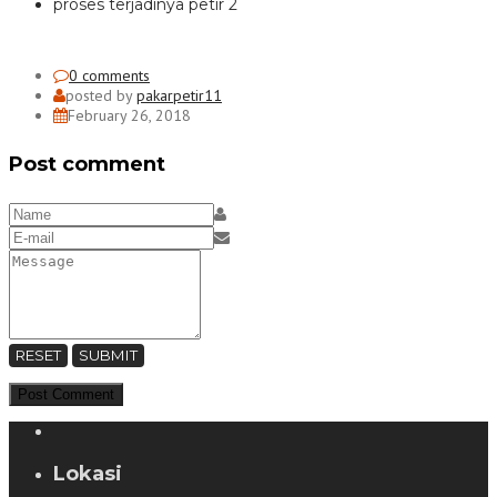
proses terjadinya petir 2
0 comments
posted by
pakarpetir11
February 26, 2018
Post comment
RESET
SUBMIT
Lokasi