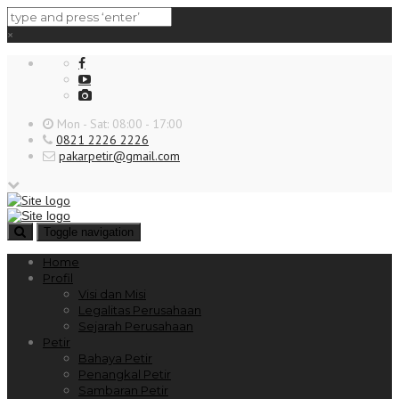
×
Mon - Sat: 08:00 - 17:00
0821 2226 2226
pakarpetir@gmail.com
Toggle navigation
Home
Profil
Visi dan Misi
Legalitas Perusahaan
Sejarah Perusahaan
Petir
Bahaya Petir
Penangkal Petir
Sambaran Petir