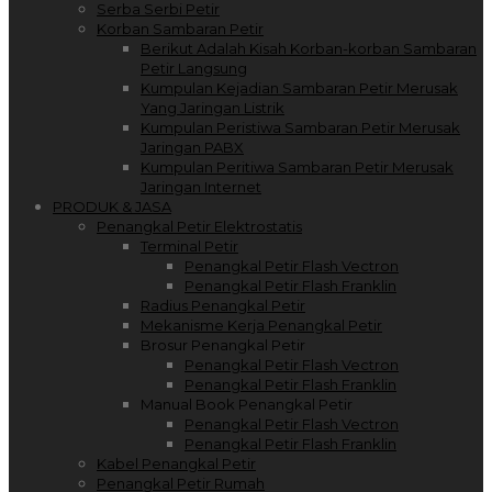
Serba Serbi Petir
Korban Sambaran Petir
Berikut Adalah Kisah Korban-korban Sambaran
Petir Langsung
Kumpulan Kejadian Sambaran Petir Merusak
Yang Jaringan Listrik
Kumpulan Peristiwa Sambaran Petir Merusak
Jaringan PABX
Kumpulan Peritiwa Sambaran Petir Merusak
Jaringan Internet
PRODUK & JASA
Penangkal Petir Elektrostatis
Terminal Petir
Penangkal Petir Flash Vectron
Penangkal Petir Flash Franklin
Radius Penangkal Petir
Mekanisme Kerja Penangkal Petir
Brosur Penangkal Petir
Penangkal Petir Flash Vectron
Penangkal Petir Flash Franklin
Manual Book Penangkal Petir
Penangkal Petir Flash Vectron
Penangkal Petir Flash Franklin
Kabel Penangkal Petir
Penangkal Petir Rumah