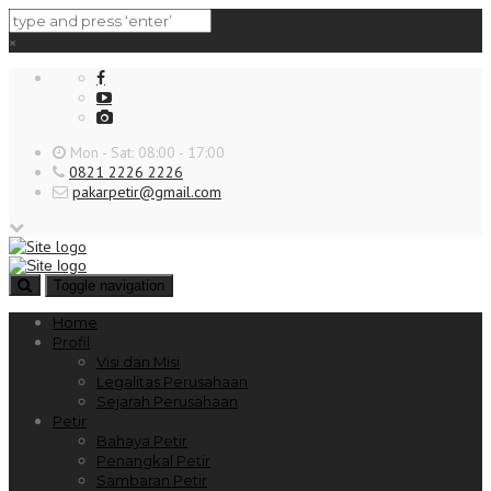
×
Mon - Sat: 08:00 - 17:00
0821 2226 2226
pakarpetir@gmail.com
Toggle navigation
Home
Profil
Visi dan Misi
Legalitas Perusahaan
Sejarah Perusahaan
Petir
Bahaya Petir
Penangkal Petir
Sambaran Petir