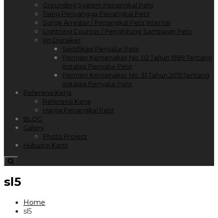
Grounding System Penangkal Petir
Tiang Penyangga Penangkal Petir
Surge Arrester / Penangkal Petir Internal
Lightning Counter / Penghitung Sambaran Petir
Ijin Disnaker
Sertifikasi Penyalur Petir
Permen Kemenaker No. 02 Tahun 1989 Tentang
Instalasi Penyalur Petir
Permen Kemenaker No. 31 Tahun 2015 Tentang
Instalasi Penyalur Petir
Referensi Kerja
Referensi Kerja
Harga Penangkal Petir
BLOG
Galery
Photo Project
Hubungi Kami
sl5
Home
sl5