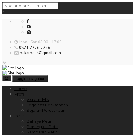
×
Mon - Sat: 08:00 - 17:00
0821 2226 2226
pakarpetir@gmail.com
Toggle navigation
Home
Profil
Visi dan Misi
Legalitas Perusahaan
Sejarah Perusahaan
Petir
Bahaya Petir
Penangkal Petir
Sambaran Petir