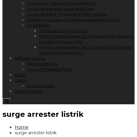
Grounding System Penangkal Petir
Tiang Penyangga Penangkal Petir
Surge Arrester / Penangkal Petir Internal
Lightning Counter / Penghitung Sambaran Petir
Ijin Disnaker
Sertifikasi Penyalur Petir
Permen Kemenaker No. 02 Tahun 1989 Tentang
Instalasi Penyalur Petir
Permen Kemenaker No. 31 Tahun 2015 Tentang
Instalasi Penyalur Petir
Referensi Kerja
Referensi Kerja
Harga Penangkal Petir
BLOG
Galery
Photo Project
Hubungi Kami
surge arrester listrik
Home
surge arrester listrik