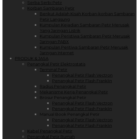
Serba Serbi Petir
Korban Sambaran Petir
Berikut Adalah Kisah Korban-korban Sambaran
Petir Langsung
Kumpulan Kejadian Sambaran Petir Merusak
Yang Jaringan Listrik
Kumpulan Peristiwa Sambaran Petir Merusak
Jaringan PABX
Kumpulan Peritiwa Sambaran Petir Merusak
Jaringan Internet
PRODUK & JASA
Penangkal Petir Elektrostatis
Terminal Petir
Penangkal Petir Flash Vectron
Penangkal Petir Flash Franklin
Radius Penangkal Petir
Mekanisme Kerja Penangkal Petir
Brosur Penangkal Petir
Penangkal Petir Flash Vectron
Penangkal Petir Flash Franklin
Manual Book Penangkal Petir
Penangkal Petir Flash Vectron
Penangkal Petir Flash Franklin
Kabel Penangkal Petir
Penangkal Petir Rumah