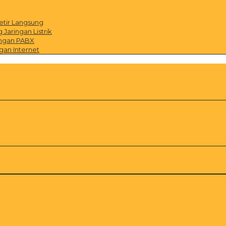
etir Langsung
Jaringan Listrik
ingan PABX
gan Internet