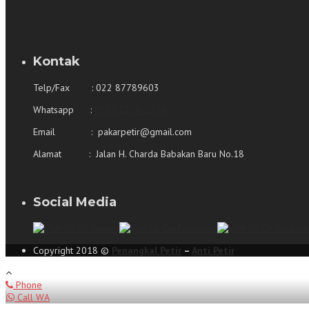
Kontak
Telp/Fax : 022 87789603
Whatsapp :
0821 2226 2226
Email : pakarpetir@gmail.com
Alamat : Jalan H. Charda Babakan Baru No.18 
Social Media
Copyright 2018 ©
Penangkal Petir
–
Anti Petir
Phone
Call WA