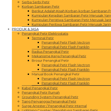
Serba Serbi Petir
Korban Sambaran Petir
Berikut Adalah Kisah Korban-korban Sambaran P
Kumpulan Kejadian Sambaran Petir Merusak Yang 
Kumpulan Peristiwa Sambaran Petir Merusak Jar
Kumpulan Peritiwa Sambaran Petir Merusak Jarin
PRODUK & JASA
Penangkal Petir Elektrostatis
Terminal Petir
Penangkal Petir Flash Vectron
Penangkal Petir Flash Franklin
Radius Penangkal Petir
Mekanisme Kerja Penangkal Petir
Brosur Penangkal Petir
Penangkal Petir Flash Vectron
Penangkal Petir Flash Franklin
Manual Book Penangkal Petir
Penangkal Petir Flash Vectron
Penangkal Petir Flash Franklin
Kabel Penangkal Petir
Penangkal Petir Rumah
Grounding System Penangkal Petir
Tiang Penyangga Penangkal Petir
Surge Arrester / Penangkal Petir Internal
Lightning Counter / Penghitung Sambaran Petir