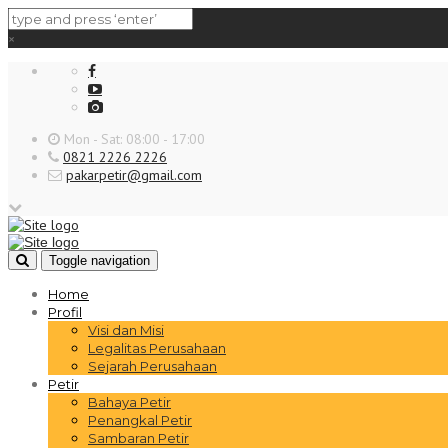
×
Mon - Sat: 08:00 - 17:00
0821 2226 2226
pakarpetir@gmail.com
Toggle navigation
Home
Profil
Visi dan Misi
Legalitas Perusahaan
Sejarah Perusahaan
Petir
Bahaya Petir
Penangkal Petir
Sambaran Petir