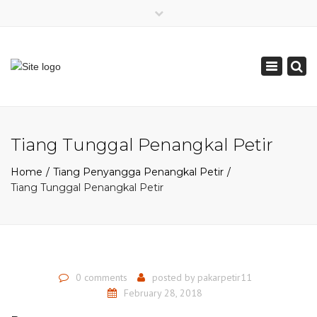
×
Mon - Sat: 08:00 - 17:00
Toggle
0821 2226 2226
navigation
pakarpetir@gmail.com
Tiang Tunggal Penangkal Petir
Home
Tiang Penyangga Penangkal Petir
Tiang Tunggal Penangkal Petir
0 comments
posted by
pakarpetir11
February 28, 2018