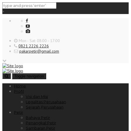
×
Mon - Sat: 08:00 - 17:00
0821 2226 2226
pakarpetir@gmail.com
Toggle navigation
Home
Profil
Visi dan Misi
Legalitas Perusahaan
Sejarah Perusahaan
Petir
Bahaya Petir
Penangkal Petir
Sambaran Petir