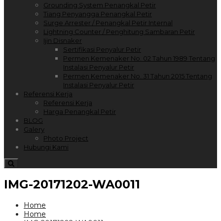
Grounding System Penangkal Petir
Tiang Penyangga Penangkal Petir
Surge Arrester / Penangkal Petir Internal
Lightning Counter / Penghitung Sambaran Petir
Ijin Disnaker
Sertifikasi Penyalur Petir
Permen Kemenaker No. 02 Tahun 1989 Tentang
Instalasi Penyalur Petir
Permen Kemenaker No. 31 Tahun 2015 Tentang
Instalasi Penyalur Petir
Referensi Kerja
Referensi Kerja
Harga Penangkal Petir
BLOG
Galery
Photo Project
Hubungi Kami
IMG-20171202-WA0011
Home
Home