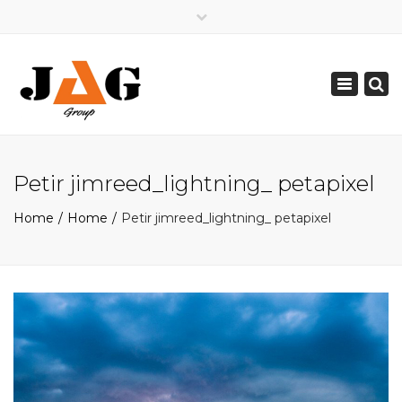
×
Mon - Sat: 08:00 - 17:00
Toggle
0821 2226 2226
navigation
pakarpetir@gmail.com
Petir jimreed_lightning_ petapixel
Home
Home
Petir jimreed_lightning_ petapixel